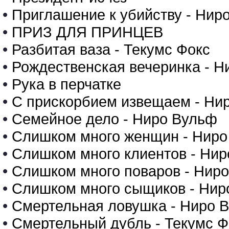
•
Приглашение к убийству - Нир
•
ПРИЗ ДЛЯ ПРИНЦЕВ
•
Разбитая ваза - Текумс Фокс
•
Рождественская вечеринка - Н
•
Рука в перчатке
•
С прискорбием извещаем - Ни
•
Семейное дело - Ниро Вульф
•
Слишком много женщин - Ниро
•
Слишком много клиентов - Ни
•
Слишком много поваров - Нир
•
Слишком много сыщиков - Нир
•
Смертельная ловушка - Ниро 
•
Смертельный дубль - Текумс Ф