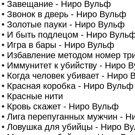
•
Завещание - Ниро Вульф
•
Звонок в дверь - Ниро Вульф
•
Золотые пауки - Ниро Вульф
•
И быть подлецом - Ниро Вуль
•
Игра в бары - Ниро Вульф
•
Избавление методом номер три
•
Иммунитет к убийству - Ниро 
•
Когда человек убивает - Ниро 
•
Красная коробка - Ниро Вульф
•
Красные нити
•
Кровь скажет - Ниро Вульф
•
Лига перепуганных мужчин - Н
•
Ловушка для убийцы - Ниро В