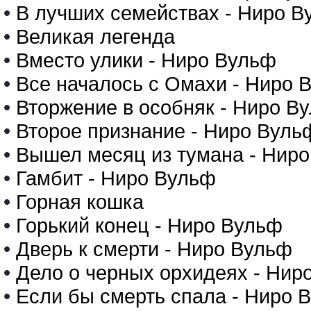
•
В лучших семействах - Ниро В
•
Великая легенда
•
Вместо улики - Ниро Вульф
•
Все началось с Омахи - Ниро 
•
Вторжение в особняк - Ниро В
•
Второе признание - Ниро Вуль
•
Вышел месяц из тумана - Нир
•
Гамбит - Ниро Вульф
•
Горная кошка
•
Горький конец - Ниро Вульф
•
Дверь к смерти - Ниро Вульф
•
Дело о черных орхидеях - Нир
•
Если бы смерть спала - Ниро 