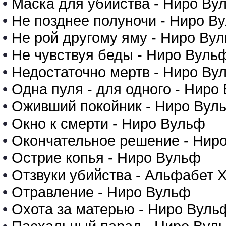
•
Маска для убийства - Ниро Ву
•
Не позднее полуночи - Ниро В
•
Не рой другому яму - Ниро Ву
•
Не чувствуя беды - Ниро Вуль
•
Недостаточно мертв - Ниро Ву
•
Одна пуля - для одного - Ниро
•
Оживший покойник - Ниро Вул
•
Окно к смерти - Ниро Вульф
•
Окончательное решение - Нир
•
Острие копья - Ниро Вульф
•
Отзвуки убийства - Альфабет 
•
Отравление - Ниро Вульф
•
Охота за матерью - Ниро Вуль