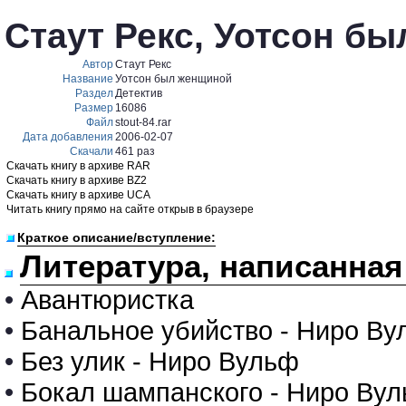
Стаут Рекс, Уотсон б
Автор
Стаут Рекс
Название
Уотсон был женщиной
Раздел
Детектив
Размер
16086
Файл
stout-84.rar
Дата добавления
2006-02-07
Скачали
461 раз
Скачать книгу в архиве RAR
Скачать книгу в архиве BZ2
Скачать книгу в архиве UCA
Читать книгу прямо на сайте открыв в браузере
Краткое описание/вступление:
Литература, написанная 
•
Авантюристка
•
Банальное убийство - Ниро Ву
•
Без улик - Ниро Вульф
•
Бокал шампанского - Ниро Ву