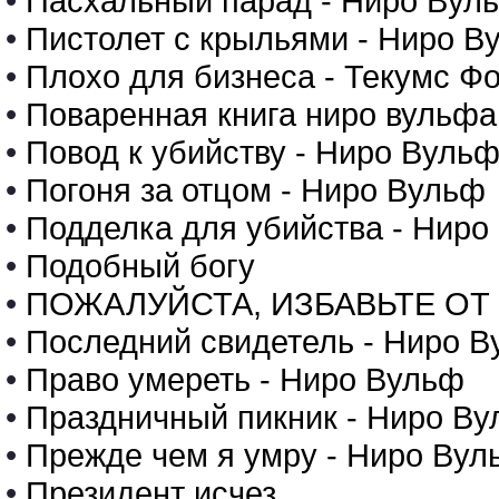
•
Пасхальный парад - Ниро Вул
•
Пистолет с крыльями - Ниро В
•
Плохо для бизнеса - Текумс Ф
•
Поваренная книга ниро вульфа
•
Повод к убийству - Ниро Вуль
•
Погоня за отцом - Ниро Вульф
•
Подделка для убийства - Ниро
•
Подобный богу
•
ПОЖАЛУЙСТА, ИЗБАВЬТЕ ОТ Г
•
Последний свидетель - Ниро 
•
Право умереть - Ниро Вульф
•
Праздничный пикник - Ниро В
•
Прежде чем я умру - Ниро Вул
•
Президент исчез