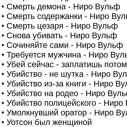
•
Смерть демона - Ниро Вульф
•
Смерть содержанки - Ниро Ву
•
Смерть цезаря - Ниро Вульф
•
Снова убивать - Ниро Вульф
•
Сочиняйте сами - Ниро Вульф
•
Требуется мужчина - Ниро Вул
•
Убей сейчас - заплатишь пото
•
Убийство - не шутка - Ниро Ву
•
Убийство из-за книги - Ниро В
•
Убийство на родео - Ниро Вул
•
Убийство полицейского - Ниро
•
Умолкнувший оратор - Ниро В
•
Уотсон был женщиной