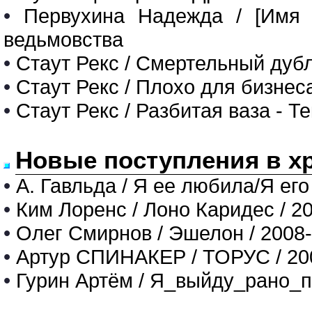
•
Первухина Надежда / [Имя 
ведьмовства
•
Стаут Рекс / Смертельный дубл
•
Стаут Рекс / Плохо для бизнес
•
Стаут Рекс / Разбитая ваза - Т
Новые поступления в х
•
А. Гавльда / Я ее любила/Я его
•
Ким Лоренс / Лоно Каридес / 2
•
Олег Смирнов / Эшелон / 2008
•
Артур СПИНАКЕР / ТОРУС / 20
•
Гурин Артём / Я_выйду_рано_п