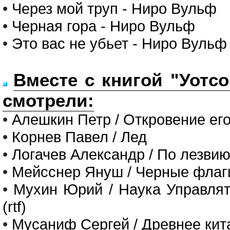
•
Через мой труп - Ниро Вульф
•
Черная гора - Ниро Вульф
•
Это вас не убьет - Ниро Вульф
Вместе с книгой "Уотс
смотрели:
•
Алешкин Петр / Откровение ег
•
Корнев Павел / Лед
•
Логачев Александр / По лезви
•
Мейсснер Януш / Черные флаг
•
Мухин Юрий / Наука Управля
(rtf)
•
Мусаниф Сергей / Древнее кит