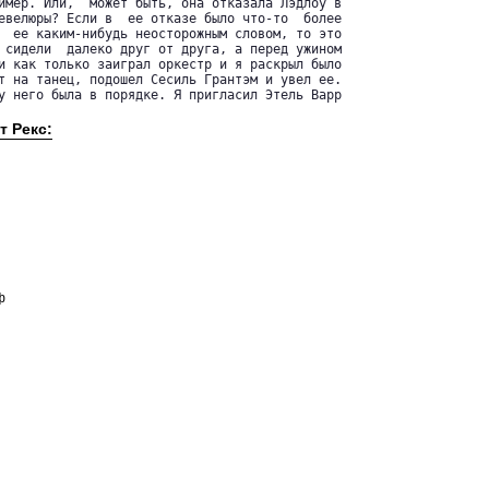
имер. Или,  может быть, она отказала Лэдлоу в

евелюры? Если в  ее отказе было что-то  более

  ее каким-нибудь неосторожным словом, то это

 сидели  далеко друг от друга, а перед ужином

и как только заиграл оркестр и я раскрыл было

т на танец, подошел Сесиль Грантэм и увел ее.

у него была в порядке. Я пригласил Этель Варр

т Рекс:
ф