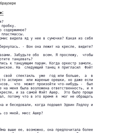
 браузере
е:
?

пробку.

о содержимое?

пластмассы.

рмис видела яд у нее в сумочке? Какая из себя

бернулась. - Вон она лежит на кресле, видите?

азами. Забудьте обо  всем. Я прослежу,  чтобы

отите танцевать?

лись к танцующим парам. Когда оркестр замолк,

анское. На  следующий танец я пригласил  Фэйт

  свой  спектакль  уже  год или больше,  а  в

сто аспирин  или жареные орешки, но даже если

нсов,  что  может произойти что-нибудь -  был

е на меня была возложена ответственность, и я

кресле, и за самой Фэйт Ашер.  Это было проще

ал, потому что в это время я  мог не обращать

на и беседовали, когда подошел Эдвин Лэдлоу и

ь со мной, мисс Ашер?

йма выше ее, возможно, она предпочитала более
