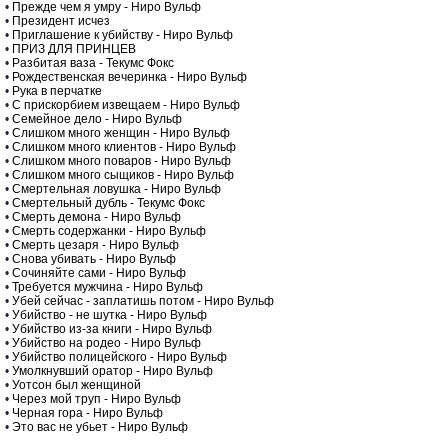
•
Прежде чем я умру - Ниро Вульф
•
Президент исчез
•
Приглашение к убийству - Ниро Вульф
•
ПРИЗ ДЛЯ ПРИНЦЕВ
•
Разбитая ваза - Текумс Фокс
•
Рождественская вечеринка - Ниро Вульф
•
Рука в перчатке
•
С прискорбием извещаем - Ниро Вульф
•
Семейное дело - Ниро Вульф
•
Слишком много женщин - Ниро Вульф
•
Слишком много клиентов - Ниро Вульф
•
Слишком много поваров - Ниро Вульф
•
Слишком много сыщиков - Ниро Вульф
•
Смертельная ловушка - Ниро Вульф
•
Смертельный дубль - Текумс Фокс
•
Смерть демона - Ниро Вульф
•
Смерть содержанки - Ниро Вульф
•
Смерть цезаря - Ниро Вульф
•
Снова убивать - Ниро Вульф
•
Сочиняйте сами - Ниро Вульф
•
Требуется мужчина - Ниро Вульф
•
Убей сейчас - заплатишь потом - Ниро Вульф
•
Убийство - не шутка - Ниро Вульф
•
Убийство из-за книги - Ниро Вульф
•
Убийство на родео - Ниро Вульф
•
Убийство полицейского - Ниро Вульф
•
Умолкнувший оратор - Ниро Вульф
•
Уотсон был женщиной
•
Через мой труп - Ниро Вульф
•
Черная гора - Ниро Вульф
•
Это вас не убьет - Ниро Вульф