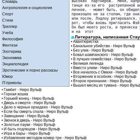
высоких  партнеров.  Меня, напр
Словарь
танце из-за его  растрепанной ш
Антропология и социология
личное, - может быть, он обидел
Спорт
произошло не за столом, где они
или после. Лэдлоу ретировался, 
Стихи
рот, чтобы вновь пригласить Фэй
Триллер
Он был моего роста, и прическа 
и на  этот
Учеба
Литература, написанная Стау
Философия
•
Авантюристка
Фентези
•
Банальное убийство - Ниро Вульф
•
Без улик - Ниро Вульф
Эзотерика
•
Бокал шампанского - Ниро Вульф
Экономика
•
В лучших семействах - Ниро Вульф
•
Великая легенда
Энциклопедия
•
Вместо улики - Ниро Вульф
Эротические и порно рассказы
•
Все началось с Омахи - Ниро Вульф
Юмор
•
Вторжение в особняк - Ниро Вульф
•
Второе признание - Ниро Вульф
IT-приколы
•
Вышел месяц из тумана - Ниро Вуль
•
Гамбит - Ниро Вульф
•
Горная кошка
•
Горький конец - Ниро Вульф
•
Дверь к смерти - Ниро Вульф
•
Дело о черных орхидеях - Ниро Вульф
•
Если бы смерть спала - Ниро Вульф
•
Завещание - Ниро Вульф
•
Звонок в дверь - Ниро Вульф
•
Золотые пауки - Ниро Вульф
•
И быть подлецом - Ниро Вульф
•
Игра в бары - Ниро Вульф
•
Избавление методом номер три - Ниро Вульф