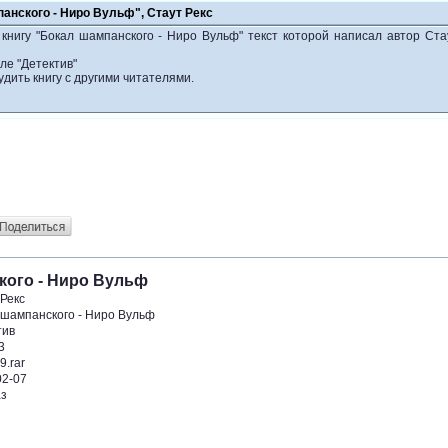
анского - Ниро Вульф", Стаут Рекс
книгу "Бокал шампанского - Ниро Вульф" текст которой написал автор Ста
ле "Детектив"
удить книгу с другими читателями.
кого - Ниро Вульф
 Рекс
 шампанского - Ниро Вульф
тив
3
9.rar
02-07
аз