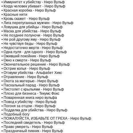
•
Иммунитет к убийству - Ниро Вульф
•
Когда человек убивает - Ниро Вульф
•
Красная коробка - Ниро Вульф
•
Красные нити
•
Кровь скажет - Ниро Вульф
•
Лига перепуганных мужчин - Ниро Вульф
•
Ловушка для убийцы - Ниро Вульф
•
Маска для убийства - Ниро Вульф
•
Не позднее полуночи - Ниро Вульф
•
Не рой другому яму - Ниро Вульф
•
Не чувствуя беды - Ниро Вульф
•
Недостаточно мертв - Ниро Вульф
•
Одна пуля - для одного - Ниро Вульф
•
Оживший покойник - Ниро Вульф
•
Окно к смерти - Ниро Вульф
•
Окончательное решение - Ниро Вульф
•
Острие копья - Ниро Вульф
•
Отзвуки убийства - Альфабет Хикс
•
Отравление - Ниро Вульф
•
Охота за матерью - Ниро Вульф
•
Пасхальный парад - Ниро Вульф
•
Пистолет с крыльями - Ниро Вульф
•
Плохо для бизнеса - Текумс Фокс
•
Поваренная книга ниро вульфа
•
Повод к убийству - Ниро Вульф
•
Погоня за отцом - Ниро Вульф
•
Подделка для убийства - Ниро Вульф
•
Подобный богу
•
ПОЖАЛУЙСТА, ИЗБАВЬТЕ ОТ ГРЕХА - Ниро Вульф
•
Последний свидетель - Ниро Вульф
•
Право умереть - Ниро Вульф
•
Праздничный пикник - Ниро Вульф