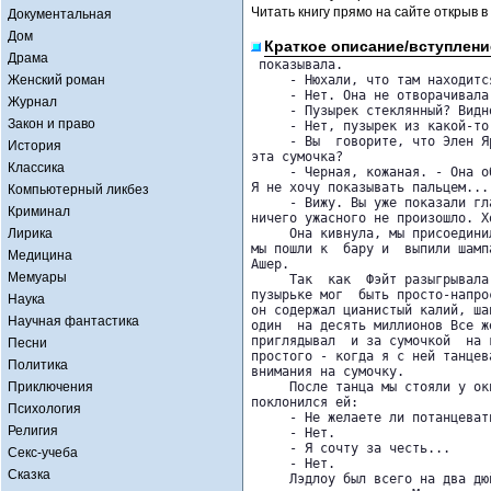
Читать книгу прямо на сайте открыв в
Документальная
Дом
Краткое описание/вступлени
Драма
 показывала.

Женский роман
     - Нюхали, что там находится
     - Нет. Она не отворачивала 
Журнал
     - Пузырек стеклянный? Видн
Закон и право
     - Нет, пузырек из какой-то 
     - Вы  говорите, что Элен Я
История
эта сумочка?

Классика
     - Черная, кожаная. - Она о
Я не хочу показывать пальцем...

Компьютерный ликбез
     - Вижу. Вы уже показали гл
Криминал
ничего ужасного не произошло. Х
Лирика
     Она кивнула, мы присоедини
мы пошли к  бару и  выпили шамп
Медицина
Ашер.

Мемуары
     Так  как  Фэйт разыгрывала
пузырьке мог  быть просто-напро
Наука
он содержал цианистый калий, ша
Научная фантастика
один  на десять миллионов Все ж
приглядывал  и за сумочкой  на 
Песни
простого - когда я с ней танцев
Политика
внимания на сумочку.

Приключения
     После танца мы стояли у ок
поклонился ей:

Психология
     - Не желаете ли потанцеват
Религия
     - Нет.

     - Я сочту за честь...

Секс-учеба
     - Нет.

Сказка
     Лэдлоу был всего на два дю