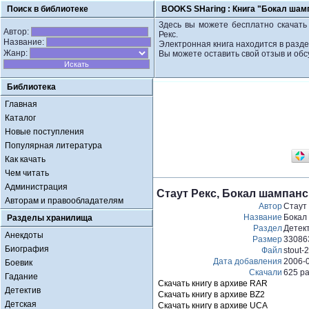
Поиск в библиотеке
BOOKS SHaring :
Книга "Бокал шамп
Здесь вы можете бесплатно скачать 
Автор:
Рекс.
Название:
Электронная книга находится в разде
Жанр:
Вы можете оставить свой отзыв и обс
Библиотека
Главная
Каталог
Новые поступления
Популярная литература
Как качать
Чем читать
Администрация
Стаут Рекс, Бокал шампанс
Авторам и правообладателям
Автор
Стаут
Название
Бокал
Разделы хранилища
Раздел
Детек
Анекдоты
Размер
33086
Биография
Файл
stout-2
Дата добавления
2006-
Боевик
Скачали
625 р
Гадание
Скачать книгу в архиве RAR
Детектив
Скачать книгу в архиве BZ2
Детская
Скачать книгу в архиве UCA