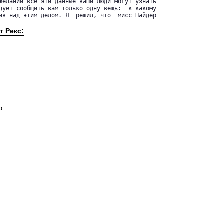
желании все эти данные ваши люди могут узнать

дует сообщить вам только одну вещь:  к какому

ив над этим делом. Я  решил, что  мисс Найдер

т Рекс:
ф