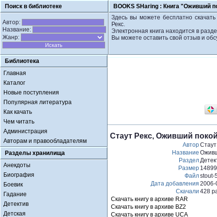
Поиск в библиотеке
BOOKS SHaring :
Книга "Оживший по
Здесь вы можете бесплатно скачать
Автор:
Рекс.
Название:
Электронная книга находится в разде
Жанр:
Вы можете оставить свой отзыв и обс
Библиотека
Главная
Каталог
Новые поступления
Популярная литература
Как качать
Чем читать
Администрация
Стаут Рекс, Оживший поко
Авторам и правообладателям
Автор
Стаут
Название
Оживш
Разделы хранилища
Раздел
Детек
Анекдоты
Размер
14899
Биография
Файл
stout-
Дата добавления
2006-
Боевик
Скачали
428 р
Гадание
Скачать книгу в архиве RAR
Детектив
Скачать книгу в архиве BZ2
Детская
Скачать книгу в архиве UCA