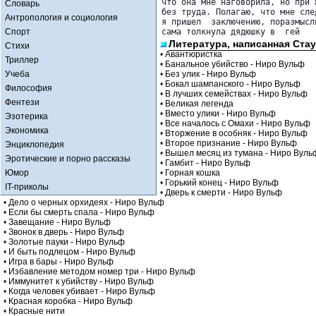
что она мне наговорила, но при 
Словарь
без труда. Полагаю, что мне сле
Антропология и социология
я пришел  заключению, поразмысл
Спорт
сама толкнула дядюшку в  гей
Литература, написанная Стау
Стихи
•
Авантюристка
Триллер
•
Банальное убийство - Ниро Вульф
Учеба
•
Без улик - Ниро Вульф
•
Бокал шампанского - Ниро Вульф
Философия
•
В лучших семействах - Ниро Вульф
Фентези
•
Великая легенда
•
Вместо улики - Ниро Вульф
Эзотерика
•
Все началось с Омахи - Ниро Вульф
Экономика
•
Вторжение в особняк - Ниро Вульф
•
Второе признание - Ниро Вульф
Энциклопедия
•
Вышел месяц из тумана - Ниро Вуль
Эротические и порно рассказы
•
Гамбит - Ниро Вульф
Юмор
•
Горная кошка
•
Горький конец - Ниро Вульф
IT-приколы
•
Дверь к смерти - Ниро Вульф
•
Дело о черных орхидеях - Ниро Вульф
•
Если бы смерть спала - Ниро Вульф
•
Завещание - Ниро Вульф
•
Звонок в дверь - Ниро Вульф
•
Золотые пауки - Ниро Вульф
•
И быть подлецом - Ниро Вульф
•
Игра в бары - Ниро Вульф
•
Избавление методом номер три - Ниро Вульф
•
Иммунитет к убийству - Ниро Вульф
•
Когда человек убивает - Ниро Вульф
•
Красная коробка - Ниро Вульф
•
Красные нити