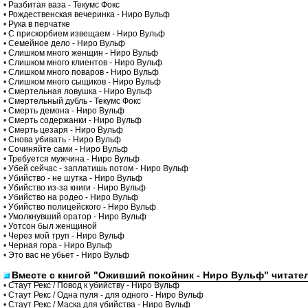
•
Разбитая ваза - Текумс Фокс
•
Рождественская вечеринка - Ниро Вульф
•
Рука в перчатке
•
С прискорбием извещаем - Ниро Вульф
•
Семейное дело - Ниро Вульф
•
Слишком много женщин - Ниро Вульф
•
Слишком много клиентов - Ниро Вульф
•
Слишком много поваров - Ниро Вульф
•
Слишком много сыщиков - Ниро Вульф
•
Смертельная ловушка - Ниро Вульф
•
Смертельный дубль - Текумс Фокс
•
Смерть демона - Ниро Вульф
•
Смерть содержанки - Ниро Вульф
•
Смерть цезаря - Ниро Вульф
•
Снова убивать - Ниро Вульф
•
Сочиняйте сами - Ниро Вульф
•
Требуется мужчина - Ниро Вульф
•
Убей сейчас - заплатишь потом - Ниро Вульф
•
Убийство - не шутка - Ниро Вульф
•
Убийство из-за книги - Ниро Вульф
•
Убийство на родео - Ниро Вульф
•
Убийство полицейского - Ниро Вульф
•
Умолкнувший оратор - Ниро Вульф
•
Уотсон был женщиной
•
Через мой труп - Ниро Вульф
•
Черная гора - Ниро Вульф
•
Это вас не убьет - Ниро Вульф
Вместе с книгой "Оживший покойник - Ниро Вульф" читате
•
Стаут Рекс / Повод к убийству - Ниро Вульф
•
Стаут Рекс / Одна пуля - для одного - Ниро Вульф
•
Стаут Рекс / Маска для убийства - Ниро Вульф