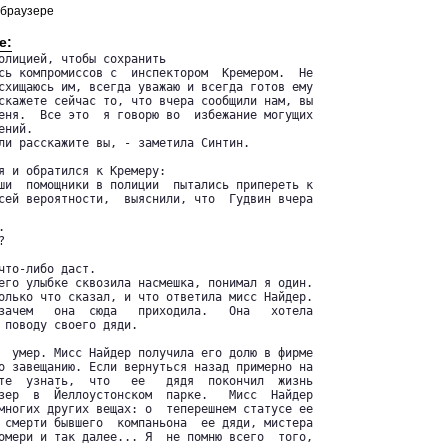
 браузере
е:
олицией, чтобы сохранить

сь компромиссов с  инспектором  Кремером.  Не

схищаюсь им, всегда уважаю и всегда готов ему

скажете сейчас то, что вчера сообщили нам, вы

еня.  Все это  я говорю во  избежание могущих

ний.

ли расскажите вы, - заметила Синтин.

я и обратился к Кремеру:

ши  помощники в полиции  пытались припереть к

сей вероятности,  выяснили, что  Гудвин вчера





что-либо даст.

его улыбке сквозила насмешка, понимал я один.

олько что сказал, и что ответила мисс Найдер.

зачем   она  сюда   приходила.   Она   хотела

 поводу своего дяди.

  умер. Мисс Найдер получила его долю в фирме

о завещанию. Если вернуться назад примерно на

те  узнать,  что   ее   дядя  покончил  жизнь

зер  в  Йеллоустонском  парке.   Мисс  Найдер

многих других вещах: о  теперешнем статусе ее

 смерти бывшего  компаньона  ее дяди, мистера

омери и так далее... Я  не помню всего  того,
