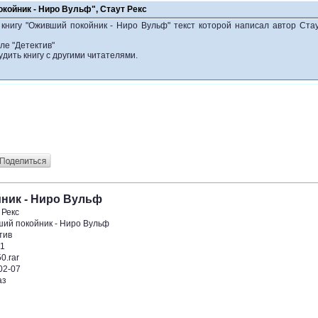
койник - Ниро Вульф", Стаут Рекс
 книгу "Оживший покойник - Ниро Вульф" текст которой написал автор Ста
ле "Детектив"
удить книгу с другими читателями.
йник - Ниро Вульф
 Рекс
ий покойник - Ниро Вульф
тив
1
50.rar
02-07
аз