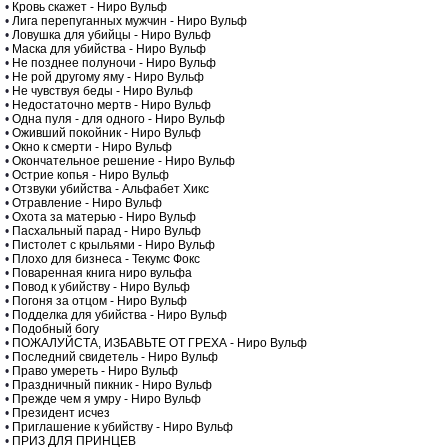
•
Кровь скажет - Ниро Вульф
•
Лига перепуганных мужчин - Ниро Вульф
•
Ловушка для убийцы - Ниро Вульф
•
Маска для убийства - Ниро Вульф
•
Не позднее полуночи - Ниро Вульф
•
Не рой другому яму - Ниро Вульф
•
Не чувствуя беды - Ниро Вульф
•
Недостаточно мертв - Ниро Вульф
•
Одна пуля - для одного - Ниро Вульф
•
Оживший покойник - Ниро Вульф
•
Окно к смерти - Ниро Вульф
•
Окончательное решение - Ниро Вульф
•
Острие копья - Ниро Вульф
•
Отзвуки убийства - Альфабет Хикс
•
Отравление - Ниро Вульф
•
Охота за матерью - Ниро Вульф
•
Пасхальный парад - Ниро Вульф
•
Пистолет с крыльями - Ниро Вульф
•
Плохо для бизнеса - Текумс Фокс
•
Поваренная книга ниро вульфа
•
Повод к убийству - Ниро Вульф
•
Погоня за отцом - Ниро Вульф
•
Подделка для убийства - Ниро Вульф
•
Подобный богу
•
ПОЖАЛУЙСТА, ИЗБАВЬТЕ ОТ ГРЕХА - Ниро Вульф
•
Последний свидетель - Ниро Вульф
•
Право умереть - Ниро Вульф
•
Праздничный пикник - Ниро Вульф
•
Прежде чем я умру - Ниро Вульф
•
Президент исчез
•
Приглашение к убийству - Ниро Вульф
•
ПРИЗ ДЛЯ ПРИНЦЕВ