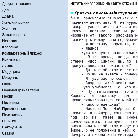
Читать книгу прямо на сайте открыв в
Документальная
Дом
Краткое описание/вступлени
Драма
бы в  приемлемых отношениях с п
Женский роман
лицензию детектива. Я  не чураю
говоря  уже о том, что часто во
Журнал
помочь.  Поэтому,  если вы  рас
Закон и право
избавите от  такого  рассказа м
возникнуть между нами недоразуме
История
     - Я не стану возражать, ес
Классика
     - Ладно!

     Вулф кивнул в знак согласи
Компьютерный ликбез
     -  В то  время,  когда  ва
Криминал
стенке  мисс  Синтин, вы, по  в
Лирика
присутствовал на показе мод?

     - Да, мне об этом известно.
Медицина
     - Но вы не знаете - почему?
Мемуары
     - Я туда еще не ходил...

     - Вряд ли такой визит вам 
Наука
     Вулф улыбнулся. То, что в 
Научная фантастика
     -  Ну, вы слышали, что я т
Хорошо,   я  расскажу   вам,   
Песни
проконсультироваться со мной по
Политика
     - Какого еще дяди?

Приключения
     - Мистера Поля Найдера. Он
"Домери  и Найдер", согласно ег
Психология
год,  то  из   газет  вы  сможе
Религия
самоубийством,  прыгнув  в  гей
рассказала мне об этом и еще о 
Секс-учеба
фирмы, о ее положении в ней, о 
Сказка
Домери, о гибели жены мистера Д