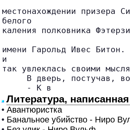
местонахождении призера Си
белого 

каления полковника Фэтерзи
имени Гарольд Ивес Битон. 
и 

так увлеклась своими мысля
     В дверь, постучав, во
     - К в
Литература, написанная 
•
Авантюристка
•
Банальное убийство - Ниро Ву
•
Без улик - Ниро Вульф