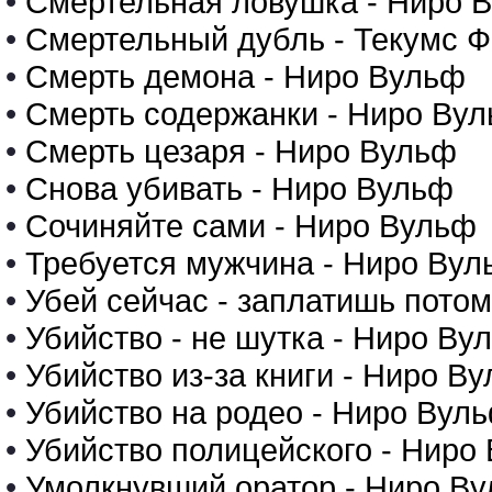
•
Смертельная ловушка - Ниро 
•
Смертельный дубль - Текумс Ф
•
Смерть демона - Ниро Вульф
•
Смерть содержанки - Ниро Ву
•
Смерть цезаря - Ниро Вульф
•
Снова убивать - Ниро Вульф
•
Сочиняйте сами - Ниро Вульф
•
Требуется мужчина - Ниро Вул
•
Убей сейчас - заплатишь пото
•
Убийство - не шутка - Ниро Ву
•
Убийство из-за книги - Ниро В
•
Убийство на родео - Ниро Вул
•
Убийство полицейского - Ниро
•
Умолкнувший оратор - Ниро В