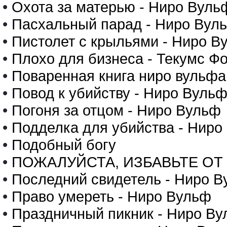
•
Охота за матерью - Ниро Вуль
•
Пасхальный парад - Ниро Вул
•
Пистолет с крыльями - Ниро В
•
Плохо для бизнеса - Текумс Ф
•
Поваренная книга ниро вульфа
•
Повод к убийству - Ниро Вуль
•
Погоня за отцом - Ниро Вульф
•
Подделка для убийства - Ниро
•
Подобный богу
•
ПОЖАЛУЙСТА, ИЗБАВЬТЕ ОТ Г
•
Последний свидетель - Ниро 
•
Право умереть - Ниро Вульф
•
Праздничный пикник - Ниро В