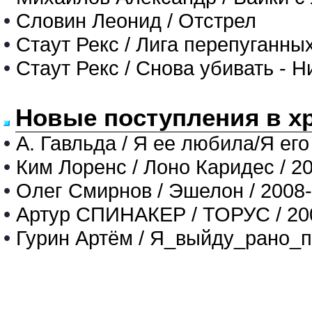
•
Словин Леонид / Отстрел
•
Стаут Рекс / Лига перепуганны
•
Стаут Рекс / Снова убивать - 
Новые поступления в х
•
А. Гавльда / Я ее любила/Я его
•
Ким Лоренс / Лоно Каридес / 2
•
Олег Смирнов / Эшелон / 2008
•
Артур СПИНАКЕР / ТОРУС / 20
•
Гурин Артём / Я_выйду_рано_п