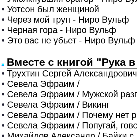
•
Уотсон был женщиной
•
Через мой труп - Ниро Вульф
•
Черная гора - Ниро Вульф
•
Это вас не убьет - Ниро Вульф
Вместе с книгой "Рука в
•
Трухтин Сергей Александрови
•
Севела Эфраим /
•
Севела Эфраим / Мужской разго
•
Севела Эфраим / Викинг
•
Севела Эфраим / Почему нет р
•
Севела Эфраим / Попугай, гов
•
Михайлов Александр / Байки с Л