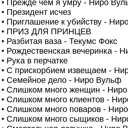
•
Прежде чем я умру - Ниро Вул
•
Президент исчез
•
Приглашение к убийству - Нир
•
ПРИЗ ДЛЯ ПРИНЦЕВ
•
Разбитая ваза - Текумс Фокс
•
Рождественская вечеринка - Н
•
Рука в перчатке
•
С прискорбием извещаем - Ни
•
Семейное дело - Ниро Вульф
•
Слишком много женщин - Ниро
•
Слишком много клиентов - Ни
•
Слишком много поваров - Нир
•
Слишком много сыщиков - Нир