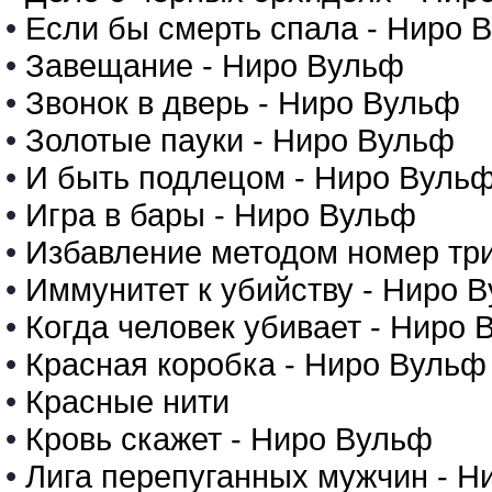
•
Если бы смерть спала - Ниро 
•
Завещание - Ниро Вульф
•
Звонок в дверь - Ниро Вульф
•
Золотые пауки - Ниро Вульф
•
И быть подлецом - Ниро Вуль
•
Игра в бары - Ниро Вульф
•
Избавление методом номер три
•
Иммунитет к убийству - Ниро 
•
Когда человек убивает - Ниро 
•
Красная коробка - Ниро Вульф
•
Красные нити
•
Кровь скажет - Ниро Вульф
•
Лига перепуганных мужчин - Н