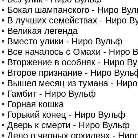
•
Бокал шампанского - Ниро Ву
•
В лучших семействах - Ниро В
•
Великая легенда
•
Вместо улики - Ниро Вульф
•
Все началось с Омахи - Ниро 
•
Вторжение в особняк - Ниро В
•
Второе признание - Ниро Вуль
•
Вышел месяц из тумана - Нир
•
Гамбит - Ниро Вульф
•
Горная кошка
•
Горький конец - Ниро Вульф
•
Дверь к смерти - Ниро Вульф
•
Дело о черных орхидеях - Нир