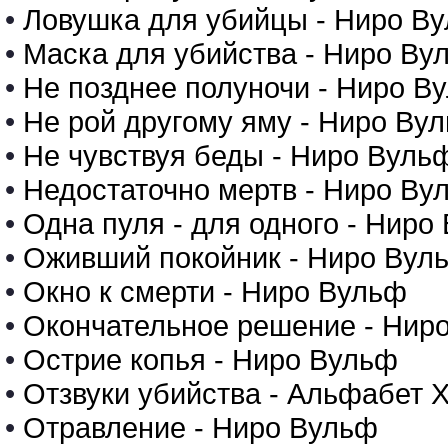
•
Ловушка для убийцы - Ниро В
•
Маска для убийства - Ниро Ву
•
Не позднее полуночи - Ниро В
•
Не рой другому яму - Ниро Ву
•
Не чувствуя беды - Ниро Вуль
•
Недостаточно мертв - Ниро Ву
•
Одна пуля - для одного - Ниро
•
Оживший покойник - Ниро Вул
•
Окно к смерти - Ниро Вульф
•
Окончательное решение - Нир
•
Острие копья - Ниро Вульф
•
Отзвуки убийства - Альфабет 
•
Отравление - Ниро Вульф