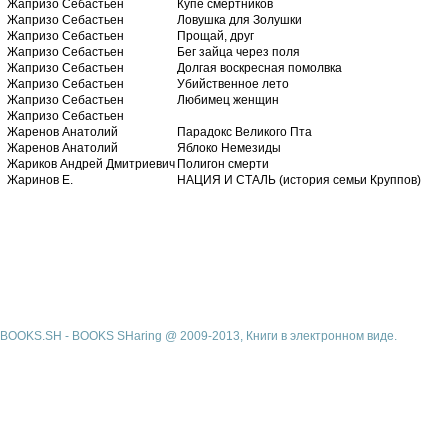
Жапризо Себастьен
Купе смертников
Жапризо Себастьен
Ловушка для Золушки
Жапризо Себастьен
Прощай, друг
Жапризо Себастьен
Бег зайца через поля
Жапризо Себастьен
Долгая воскресная помолвка
Жапризо Себастьен
Убийственное лето
Жапризо Себастьен
Любимец женщин
Жапризо Себастьен
Жаренов Анатолий
Парадокс Великого Пта
Жаренов Анатолий
Яблоко Немезиды
Жариков Андрей Дмитриевич
Полигон смерти
Жаринов Е.
НАЦИЯ И СТАЛЬ (история семьи Круппов)
BOOKS.SH - BOOKS SHaring @ 2009-2013, Книги в электронном виде.