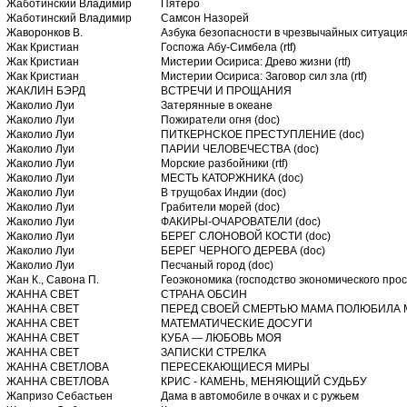
Жаботинский Владимир
Пятеро
Жаботинский Владимир
Самсон Назорей
Жаворонков В.
Азбука безопасности в чрезвычайных ситуаци
Жак Кристиан
Госпожа Абу-Симбела (rtf)
Жак Кристиан
Мистерии Осириса: Древо жизни (rtf)
Жак Кристиан
Мистерии Осириса: Заговор сил зла (rtf)
ЖАКЛИН БЭРД
ВСТРЕЧИ И ПРОЩАНИЯ
Жаколио Луи
Затерянные в океане
Жаколио Луи
Пожиратели огня (doc)
Жаколио Луи
ПИТКЕРНСКОЕ ПРЕСТУПЛЕНИЕ (doc)
Жаколио Луи
ПАРИИ ЧЕЛОВЕЧЕСТВА (doc)
Жаколио Луи
Морские разбойники (rtf)
Жаколио Луи
МЕСТЬ КАТОРЖНИКА (doc)
Жаколио Луи
В трущобах Индии (doc)
Жаколио Луи
Грабители морей (doc)
Жаколио Луи
ФАКИРЫ-ОЧАРОВАТЕЛИ (doc)
Жаколио Луи
БЕРЕГ СЛОНОВОЙ КОСТИ (doc)
Жаколио Луи
БЕРЕГ ЧЕРНОГО ДЕРЕВА (doc)
Жаколио Луи
Песчаный город (doc)
Жан К., Савона П.
Геоэкономика (господство экономического прос
ЖАННА СВЕТ
СТРАНА ОБСИН
ЖАННА СВЕТ
ПЕРЕД CВОЕЙ CМЕРТЬЮ МАМА ПОЛЮБИЛА
ЖАННА СВЕТ
МАТЕМАТИЧЕСКИЕ ДОСУГИ
ЖАННА СВЕТ
КУБА — ЛЮБОВЬ МОЯ
ЖАННА СВЕТ
ЗАПИСКИ СТРЕЛКА
ЖАННА СВЕТЛОВА
ПЕРЕСЕКАЮЩИЕСЯ МИРЫ
ЖАННА СВЕТЛОВА
КРИС - КАМЕНЬ, МЕНЯЮЩИЙ СУДЬБУ
Жапризо Себастьен
Дама в автомобиле в очках и с ружьем