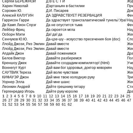
Сергей БЕРЕЖНОЙ
Д В Е С Т И
Жу
Харин Николай
Д'артаньян в бастилии
Пр
Сорокин Ю.
Д.И. Писарев
До
Алексей КАЛУГИН
ДА ЗДРАВСТВУЕТ РЕЗЕРВАЦИЯ
Фе
Гаррисон Гарри
Да здраствует трансгалактический тунель! Ура!
Нау
Де Камп Лион Спрэг
Да не опустится тьма
Фе
Лейбер Фриц
Да скроется мгла
Нау
Осборн Мэгги
Да! да! да
Же
Сенчуков Ю.Ю.
Да-цзе-шу - искусство пресечения боя (doc)
Сп
Ллойд Джози, Риз Эмлин
Давай вместе
Же
Ллойд Джози, Риз Эмлин.
Давай вместе
Же
Апдайк Джон
Давай поженимся
Др
Белов Виктор
Давайте разберемся
По
Креншоу Джек
Давайте создадим компилятор! (html)
Уч
Воннегут Курт
Дай вам бог здоровья, доктор кеворкян
Нау
САУТВИК Тереза
Дай волю чувствам
Же
КИФАУЭР Джон
Дай мне твою холодную руку
Тр
Уорнер Элла
Дай мне шанс
Же
Леонкин Андрей
Дайте грешнику гитару
Ст
Гергенредер Игорь
Дайте руку королю
Др
1
2
3
4
5
6
7
8
9
10
11
12
13
14
15
16
17
18
19
20
21
22
23
24
25
26
27
28
29
30
31
32
33
34
35
36
37
38
39
40
41
42
43
44
45
46
47
51
52
53
54
55
56
57
58
59
60
61
62