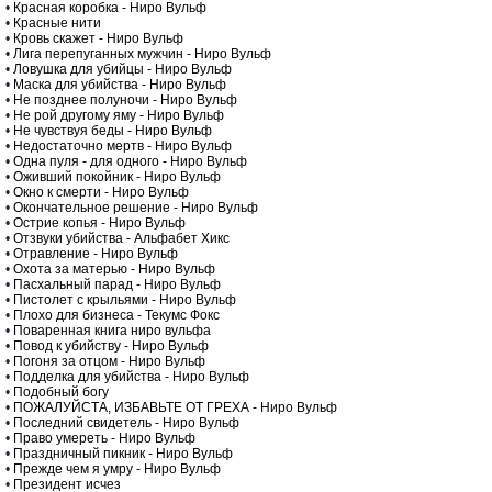
•
Красная коробка - Ниро Вульф
•
Красные нити
•
Кровь скажет - Ниро Вульф
•
Лига перепуганных мужчин - Ниро Вульф
•
Ловушка для убийцы - Ниро Вульф
•
Маска для убийства - Ниро Вульф
•
Не позднее полуночи - Ниро Вульф
•
Не рой другому яму - Ниро Вульф
•
Не чувствуя беды - Ниро Вульф
•
Недостаточно мертв - Ниро Вульф
•
Одна пуля - для одного - Ниро Вульф
•
Оживший покойник - Ниро Вульф
•
Окно к смерти - Ниро Вульф
•
Окончательное решение - Ниро Вульф
•
Острие копья - Ниро Вульф
•
Отзвуки убийства - Альфабет Хикс
•
Отравление - Ниро Вульф
•
Охота за матерью - Ниро Вульф
•
Пасхальный парад - Ниро Вульф
•
Пистолет с крыльями - Ниро Вульф
•
Плохо для бизнеса - Текумс Фокс
•
Поваренная книга ниро вульфа
•
Повод к убийству - Ниро Вульф
•
Погоня за отцом - Ниро Вульф
•
Подделка для убийства - Ниро Вульф
•
Подобный богу
•
ПОЖАЛУЙСТА, ИЗБАВЬТЕ ОТ ГРЕХА - Ниро Вульф
•
Последний свидетель - Ниро Вульф
•
Право умереть - Ниро Вульф
•
Праздничный пикник - Ниро Вульф
•
Прежде чем я умру - Ниро Вульф
•
Президент исчез