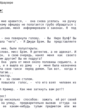
 браузере
е:
 мне нравится, -  она снова уселась  на ручку

кому офицеру не полагается грубо обращаться с

цензию, меня  информировали о законах. Я  под

 - она повернула голову.  - Вы  Ниро Вулф? Вы

ала "чего". - Я Джуди Брэм. Вы  представляете

 нее, были полуоткрыты.

слово, мисс Брэм. Я детектив, а не адвокат. И

он,  в свою очередь, нанял  меня  как  своего

им другом? Вы ее подруга?

 Она  ушла от меня около половины седьмого, а

, и я вышла из дому  - у  меня была назначена

ла свое такси  перед домом. Так вот,  когда я

агаю...

ектор.

я - за своим столом.

 повысила  голос, -  что его взял  человек из

л Кремер. - Как мне заткнуть вам рот?!

ос!

ор несколько  способов:  зажать  ей рот своей

 на улицу,  предварительно вызвав  оттуда  на

  ее  каким-нибудь  тупым  предметом  или  же
