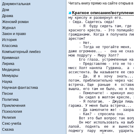
Читать книгу прямо на сайте открыв в
Документальная
Дом
Краткое описание/вступлени
Драма
му креслу и развернул его.

Женский роман
- Сюда. Садитесь сюда!

     - Я  буду сидеть там, где 
Журнал
красного кресла. - Это полицейс
Закон и право
гражданами. Когда я получила ли
арестом?

История
     - Нет.

Классика
     - Тогда не трогайте меня, 
даже огромнее... -  она не сказ
Компьютерный ликбез
мою подругу - Миру Холт?

Криминал
     Его глаза, устремленные на
Лирика
     - Представляю - это не то 
мисс Холт наняла  Гудвина,  а  
Медицина
ассистента. Вы называете ее сво
Мемуары
     - Да.  И я  хочу  знать...
потом, приблизительно через час
Наука
встреча. Еще  раньше  я  остави
Научная фантастика
вышла, его там не было, но я пол
     - Помолчите! - крикнул инсп
Песни
     Он сидел в желтом кресле, 
Политика
     - Я полагаю,  - Джуди лишь
Приключения
гаража. У меня была встреча...

     - Да замолчите же! - заора
Психология
     - Как? - спросила она.

Религия
     Вот это был вопрос так вопр
     Он мог использовать на выб
Секс-учеба
лапой,  поднять  ее  и  вынести
Сказка
подмогу  пару  мужчин,  ударить