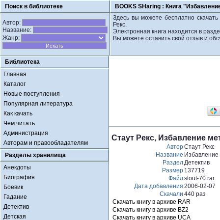
Поиск в библиотеке
BOOKS SHaring :
Книга "Избавление
Здесь вы можете бесплатно скачать 
Автор:
Рекс.
Название:
Электронная книга находится в разде
Жанр:
Вы можете оставить свой отзыв и обс
Библиотека
Главная
Каталог
Новые поступления
Популярная литература
Как качать
Чем читать
Администрация
Стаут Рекс, Избавление ме
Авторам и правообладателям
Автор
Стаут Рекс
Название
Избавление 
Разделы хранилища
Раздел
Детектив
Анекдоты
Размер
137719
Биография
Файл
stout-70.rar
Дата добавления
2006-02-07
Боевик
Скачали
440 раз
Гадание
Скачать книгу в архиве RAR
Детектив
Скачать книгу в архиве BZ2
Детская
Скачать книгу в архиве UCA