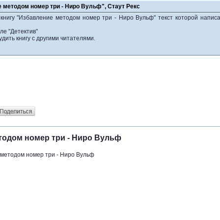
 методом номер три - Ниро Вульф", Стаут Рекс
книгу "Избавление методом номер три - Ниро Вульф" текст которой напис
ле "Детектив"
удить книгу с другими читателями.
тодом номер три - Ниро Вульф
методом номер три - Ниро Вульф