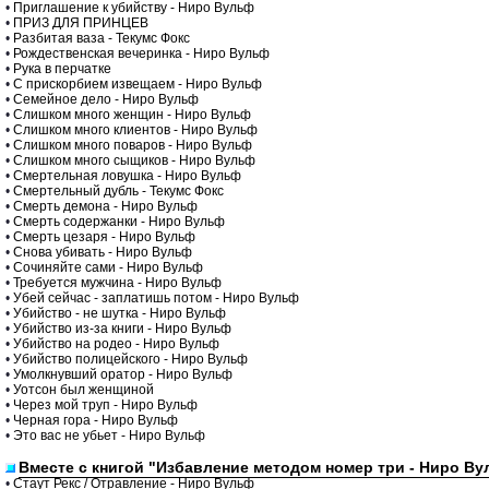
•
Приглашение к убийству - Ниро Вульф
•
ПРИЗ ДЛЯ ПРИНЦЕВ
•
Разбитая ваза - Текумс Фокс
•
Рождественская вечеринка - Ниро Вульф
•
Рука в перчатке
•
С прискорбием извещаем - Ниро Вульф
•
Семейное дело - Ниро Вульф
•
Слишком много женщин - Ниро Вульф
•
Слишком много клиентов - Ниро Вульф
•
Слишком много поваров - Ниро Вульф
•
Слишком много сыщиков - Ниро Вульф
•
Смертельная ловушка - Ниро Вульф
•
Смертельный дубль - Текумс Фокс
•
Смерть демона - Ниро Вульф
•
Смерть содержанки - Ниро Вульф
•
Смерть цезаря - Ниро Вульф
•
Снова убивать - Ниро Вульф
•
Сочиняйте сами - Ниро Вульф
•
Требуется мужчина - Ниро Вульф
•
Убей сейчас - заплатишь потом - Ниро Вульф
•
Убийство - не шутка - Ниро Вульф
•
Убийство из-за книги - Ниро Вульф
•
Убийство на родео - Ниро Вульф
•
Убийство полицейского - Ниро Вульф
•
Умолкнувший оратор - Ниро Вульф
•
Уотсон был женщиной
•
Через мой труп - Ниро Вульф
•
Черная гора - Ниро Вульф
•
Это вас не убьет - Ниро Вульф
Вместе с книгой "Избавление методом номер три - Ниро Ву
•
Стаут Рекс / Отравление - Ниро Вульф