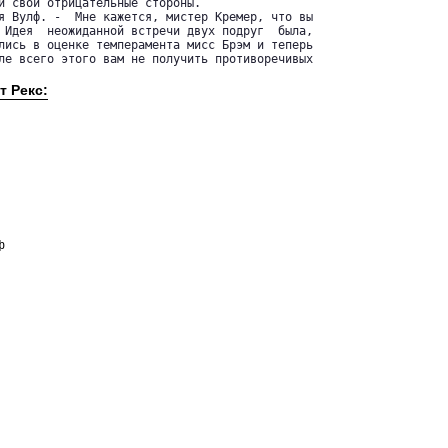
и свои отрицательные стороны.

я Вулф. -  Мне кажется, мистер Кремер, что вы

 Идея  неожиданной встречи двух подруг  была,

лись в оценке темперамента мисс Брэм и теперь

ле всего этого вам не получить противоречивых

т Рекс:
ф