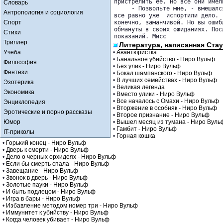
пристрелить ее. Но все они имел
Словарь
     - Позвольте мне, - вмешалс
Антропология и социология
все равно уже  испортили дело. 
Спорт
конечно, заманчивой. Но вы ошиб
обмануты в своих ожиданиях. Пос
Стихи
показаний. Мисс 
Триллер
Литература, написанная Стау
Учеба
•
Авантюристка
•
Банальное убийство - Ниро Вульф
Философия
•
Без улик - Ниро Вульф
Фентези
•
Бокал шампанского - Ниро Вульф
•
В лучших семействах - Ниро Вульф
Эзотерика
•
Великая легенда
Экономика
•
Вместо улики - Ниро Вульф
•
Все началось с Омахи - Ниро Вульф
Энциклопедия
•
Вторжение в особняк - Ниро Вульф
Эротические и порно рассказы
•
Второе признание - Ниро Вульф
Юмор
•
Вышел месяц из тумана - Ниро Вуль
•
Гамбит - Ниро Вульф
IT-приколы
•
Горная кошка
•
Горький конец - Ниро Вульф
•
Дверь к смерти - Ниро Вульф
•
Дело о черных орхидеях - Ниро Вульф
•
Если бы смерть спала - Ниро Вульф
•
Завещание - Ниро Вульф
•
Звонок в дверь - Ниро Вульф
•
Золотые пауки - Ниро Вульф
•
И быть подлецом - Ниро Вульф
•
Игра в бары - Ниро Вульф
•
Избавление методом номер три - Ниро Вульф
•
Иммунитет к убийству - Ниро Вульф
•
Когда человек убивает - Ниро Вульф