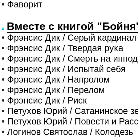
•
Фаворит
Вместе с книгой "Бойня
•
Фрэнсис Дик / Серый кардинал
•
Фрэнсис Дик / Твердая рука
•
Фрэнсис Дик / Смерть на иппо
•
Фрэнсис Дик / Испытай себя
•
Фрэнсис Дик / Напролом
•
Фрэнсис Дик / Перелом
•
Фрэнсис Дик / Риск
•
Петухов Юрий / Сатанинское з
•
Петухов Юрий / Повести и Рас
•
Логинов Святослав / Колодезь