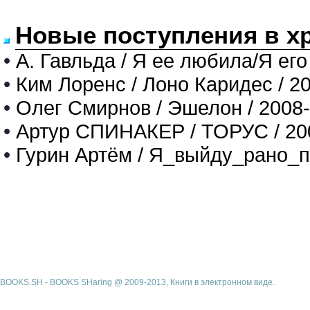
Новые поступления в х
•
А. Гавльда / Я ее любила/Я его
•
Ким Лоренс / Лоно Каридес / 2
•
Олег Смирнов / Эшелон / 2008
•
Артур СПИНАКЕР / ТОРУС / 20
•
Гурин Артём / Я_выйду_рано_п
BOOKS.SH - BOOKS SHaring @ 2009-2013, Книги в электронном виде.