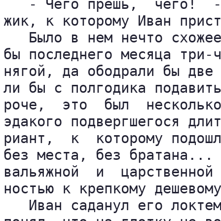
   - Чего прешь,  чего!  -
жик, к которому Иван прист
   Было в нем нечто схожее
бы последнего месяца три-ч
нягой, да ободрали бы две 
ли бы с полгодика подавить
роче,  это  был  несколько
эдакого подвергшегося длит
риант,  к  которому подошл
без места, без братана... 
вальяжной  и  царственной 
ностью к крепкому дешевому
   Иван саданул его локтем