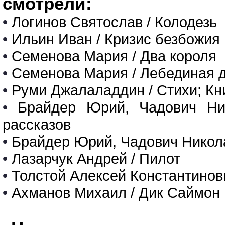
смотрели:
•
Логинов Святослав / Колодезь
•
Ильин Иван / Кризис безбожия
•
Семенова Мария / Два короля
•
Семенова Мария / Лебединая 
•
Руми Джалаладдин / Стихи; Кн
•
Брайдер Юрий, Чадович Ник
рассказов
•
Брайдер Юрий, Чадович Никола
•
Лазарчук Андрей / Пилот
•
Толстой Алексей Константинов
•
Ахманов Михаил / Дик Саймон 