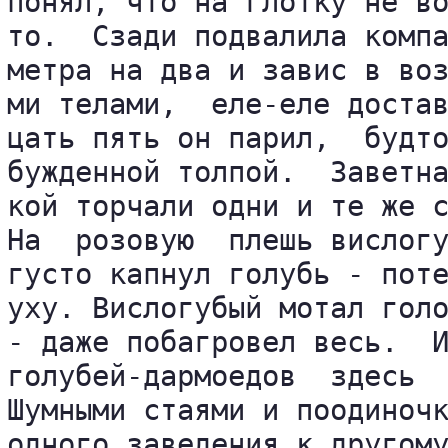
понял, что на глотку не во
то.  Сзади подвалила компа
метра на два и завис в воз
ми телами,  еле-еле достав
цать пять он парил,  будто
бужденной толпой.  Заветна
кой торчали одни и те же с
На  розовую  плешь вислогу
густо капнул голубь - поте
уху. Вислогубый мотал голо
- даже побагровел весь.  И
голубей-дармоедов  здесь  
Шумными стаями и поодиночк
одного заведения к другому