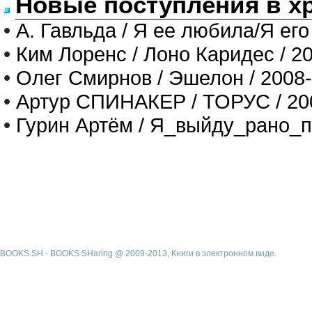
Новые поступления в х
•
А. Гавльда / Я ее любила/Я его
•
Ким Лоренс / Лоно Каридес / 2
•
Олег Смирнов / Эшелон / 2008
•
Артур СПИНАКЕР / ТОРУС / 20
•
Гурин Артём / Я_выйду_рано_п
BOOKS.SH - BOOKS SHaring @ 2009-2013, Книги в электронном виде.