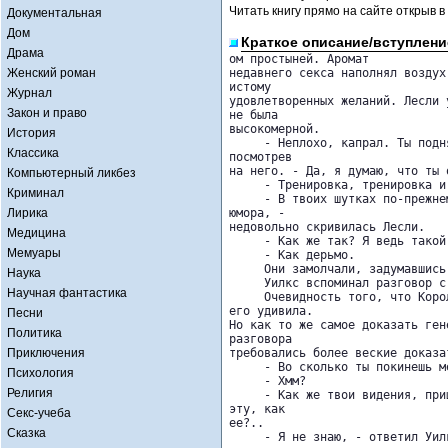
Читать книгу прямо на сайте открыв в
Документальная
Дом
Краткое описание/вступлени
Драма
ом простыней. Аромат 

Женский роман
недавнего секса наполнял воздух
истому 

Журнал
удовлетворенных желаний. Лесли 
Закон и право
не была 

высокомерной.

История
     - Неплохо, капрал. Ты подн
Классика
посмотрев 

на него. - Да, я думаю, что ты 
Компьютерный ликбез
     - Тренировка, тренировка и
Криминал
     - В твоих шутках по-прежне
Лирика
юмора, - 

недовольно скривилась Лесли.

Медицина
     - Как же так? Я ведь такой
Мемуары
     - Как дерьмо.

     Они замолчали, задумавшись
Наука
     Уилкс вспоминал разговор с 
Научная фантастика
     Очевидность того, что Коро
его удивила. 

Песни
Но как то же самое доказать ген
Политика
разговора 

Приключения
требовались более веские доказат
     - Во сколько ты покинешь ме
Психология
     - Хмм?

Религия
     - Как же твои видения, при
эту, как 

Секс-учеба
ее?..

Сказка
     - Я не знаю, - ответил Уил