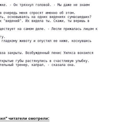
жке. - Он тряхнул головой. - Мы даже не знаем

ю очередь меня спросят именно об этом.

ть, основываясь на одних видениях сумасшедших?

х "видений". Их видела ты. Скажи, ты веришь в

ществует на самом деле. - Лесли прижалась лицом к

у.

 гладкому животу и опустил ее ниже, коснувшись

аза закрыты. Возбужденный пенис Уилкса вонзился

ткрытые губы растянулись в счастливую улыбку.

тельный тренер, капрал, - сказала она.

вил" читатели смотрели: