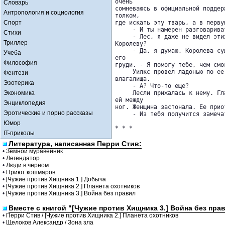
очень 

Словарь
сомневаюсь в официальной поддер
Антропология и социология
толком, 

Спорт
где искать эту тварь, а в перву
     - И ты намерен разговарива
Стихи
     - Лес, я даже не видел эти
Триллер
Королеву?

     - Да, я думаю, Королева су
Учеба
его 

Философия
груди. - Я помогу тебе, чем смог
     Уилкс провел ладонью по ее
Фентези
влагалища.

Эзотерика
     - А? Что-то еще?

Экономика
     Лесли прижалась к нему. Гл
ей между 

Энциклопедия
ног. Женщина застонала. Ее прио
Эротические и порно рассказы
     - Из тебя получится замеча
Юмор
* * *

IT-приколы
Литература, написанная Перри Стив:
•
Земной муравейник
•
Легендатор
•
Люди в черном
•
Приют кошмаров
•
[Чужие против Хищника 1.] Добыча
•
[Чужие против Хищника 2.] Планета охотников
•
[Чужие против Хищника 3.] Война без правил
Вместе с книгой "[Чужие против Хищника 3.] Война без пра
•
Перри Стив / [Чужие против Хищника 2.] Планета охотников
•
Щелоков Александр / Зона зла