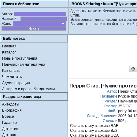
Поиск в библиотеке
BOOKS SHaring :
Книга "[Чужие про
Здесь вы можете бесплатно скачать 
Автор:
Стив.
Название:
Электронная книга находится в разд
Жанр:
Вы можете оставить свой отзыв и обс
Библиотека
Главная
Каталог
Новые поступления
Популярная литература
Как качать
Чем читать
Администрация
Перри Стив, [Чужие против
Авторам и правообладателям
Автор
Перри Сти
Название
[Чужие про
Разделы хранилища
Раздел
Научная ф
Анекдоты
Размер
352837
Биография
Файл
perry-06.ra
Дата добавления
2006-04-1
Боевик
Скачали
506 раз
Гадание
Скачать книгу в архиве RAR
Детектив
Скачать книгу в архиве BZ2
Детская
Скачать книгу в архиве UCA