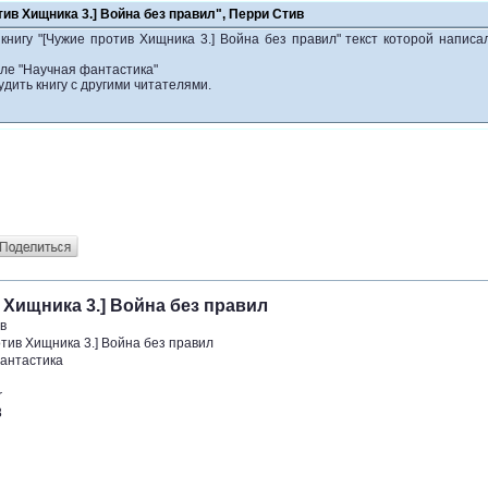
тив Хищника 3.] Война без правил", Перри Стив
книгу "[Чужие против Хищника 3.] Война без правил" текст которой напис
еле "Научная фантастика"
удить книгу с другими читателями.
 Хищника 3.] Война без правил
в
тив Хищника 3.] Война без правил
антастика
r
8