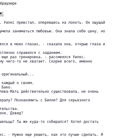
 браузере
е:
. Уилкс привстал, оперевшись на локоть. Он ощущай

умела заниматься любовью. Она знала себе цену, но

ялся в моих глазах, - сказала она, открыв глаза и

отлично справился с заданием.

 еще раз тренировка, - рассмеялся Уилкс.

му чего-то не хватает. Скорее всего, именно

 оригинальный...

 каждый о своем.

Бако.

лева-Мать действительно существовала, не очень

ералу? Познакомить с Билли? Для серьезного

ельства.

ня, Дэвид?

шельцы? Ты же куда-то собирался? Хотел достать

кс. - Нужно еще решить, как это лучше сделать. Я
