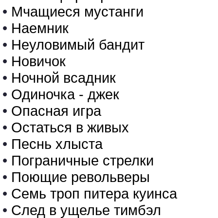
•
Мчащиеся мустанги
•
Наемник
•
Неуловимый бандит
•
Новичок
•
Ночной всадник
•
Одиночка - джек
•
Опасная игра
•
Остаться в живых
•
Песнь хлыста
•
Пограничные стрелки
•
Поющие револьверы
•
Семь троп питера куинса
•
След в ущелье тимбэл