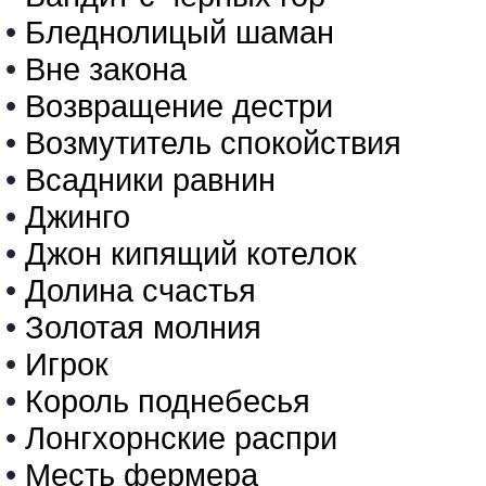
•
Бледнолицый шаман
•
Вне закона
•
Возвращение дестри
•
Возмутитель спокойствия
•
Всадники равнин
•
Джинго
•
Джон кипящий котелок
•
Долина счастья
•
Золотая молния
•
Игрок
•
Король поднебесья
•
Лонгхорнские распри
•
Месть фермера