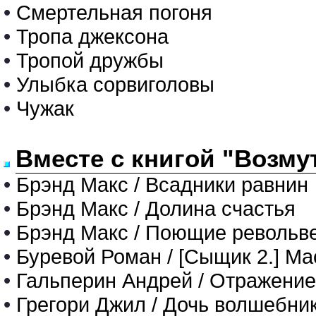
•
Смертельная погоня
•
Тропа джексона
•
Тропой дружбы
•
Улыбка сорвиголовы
•
Чужак
Вместе с книгой "Возму
•
Брэнд Макс / Всадники равнин
•
Брэнд Макс / Долина счастья
•
Брэнд Макс / Поющие револьв
•
Буревой Роман / [Сыщик 2.] Ма
•
Гальперин Андрей / Отражение
•
Грегори Джил / Дочь волшебни