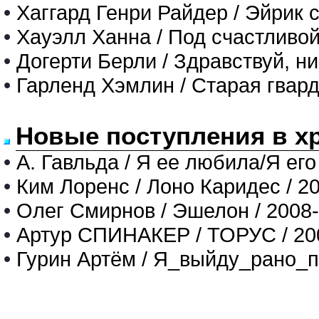
•
Хаггард Генри Райдер / Эйрик 
•
Хауэлл Ханна / Под счастливой
•
Догерти Берли / Здравствуй, ни
•
Гарленд Хэмлин / Старая гвард
Новые поступления в х
•
А. Гавльда / Я ее любила/Я его
•
Ким Лоренс / Лоно Каридес / 2
•
Олег Смирнов / Эшелон / 2008
•
Артур СПИНАКЕР / ТОРУС / 20
•
Гурин Артём / Я_выйду_рано_п