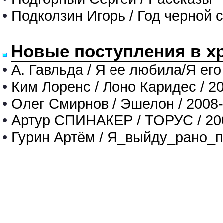
•
Подколзин Игорь / Год черной 
Новые поступления в х
•
А. Гавльда / Я ее любила/Я его
•
Ким Лоренс / Лоно Каридес / 2
•
Олег Смирнов / Эшелон / 2008
•
Артур СПИНАКЕР / ТОРУС / 20
•
Гурин Артём / Я_выйду_рано_п