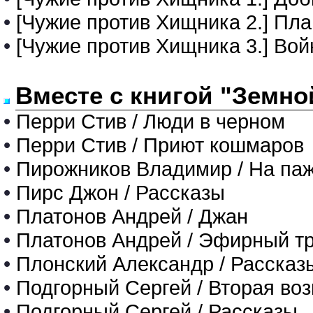
•
[Чужие против Хищника 2.] Пла
•
[Чужие против Хищника 3.] Вой
Вместе с книгой "Земно
•
Перри Стив / Люди в черном
•
Перри Стив / Приют кошмаров
•
Пирожников Владимир / На па
•
Пирс Джон / Рассказы
•
Платонов Андрей / Джан
•
Платонов Андрей / Эфирный тр
•
Плонский Александр / Рассказ
•
Подгорный Сергей / Вторая во
•
Подгорный Сергей / Рассказы