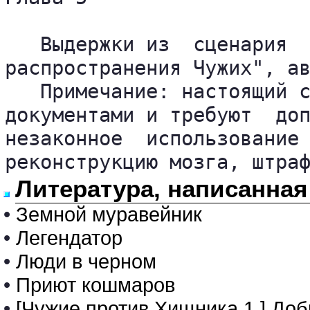
   Выдержки из  сценария  
распространения Чужих", ав
   Примечание: настоящий с
документами и требуют  доп
незаконное  использование 
реконструкцию мозга, штра
Литература, написанная
•
Земной муравейник
•
Легендатор
•
Люди в черном
•
Приют кошмаров
•
[Чужие против Хищника 1.] До