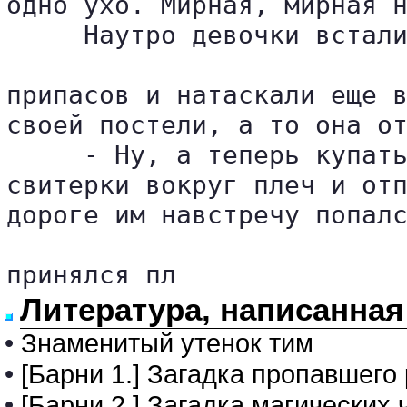
одно ухо. Мирная, мирная н
     Наутро девочки встали
припасов и натаскали еще в
своей постели, а то она от
     - Ну, а теперь купать
свитерки вокруг плеч и отп
дороге им навстречу попалс
принялся пл
Литература, написанна
•
Знаменитый утенок тим
•
[Барни 1.] Загадка пропавшего
•
[Барни 2.] Загадка магических 