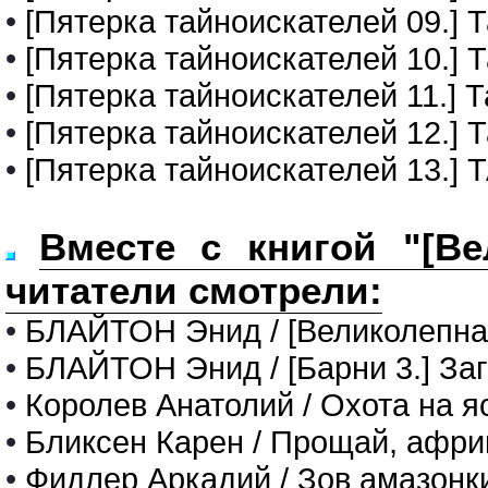
•
[Пятерка тайноискателей 09.] 
•
[Пятерка тайноискателей 10.] 
•
[Пятерка тайноискателей 11.] 
•
[Пятерка тайноискателей 12.] 
•
[Пятерка тайноискателей 13
Вместе с книгой "[Ве
читатели смотрели:
•
БЛАЙТОН Энид / [Великолепная
•
БЛАЙТОН Энид / [Барни 3.] За
•
Королев Анатолий / Охота на 
•
Бликсен Карен / Прощай, афри
•
Фидлер Аркадий / Зов амазонк