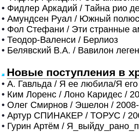
•
Фидлер Аркадий / Тайна рио д
•
Амундсен Руал / Южный полю
•
Фол Стефани / Эти странные 
•
Теодор-Валенси / Берлиоз
•
Белявский В.А. / Вавилон леге
Новые поступления в х
•
А. Гавльда / Я ее любила/Я его
•
Ким Лоренс / Лоно Каридес / 2
•
Олег Смирнов / Эшелон / 2008
•
Артур СПИНАКЕР / ТОРУС / 20
•
Гурин Артём / Я_выйду_рано_п