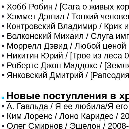
•
Хобб Робин / [Сага о живых кор
•
Хэммет Дэшил / Тонкий челове
•
Контровский Владимир / Крик 
•
Волконский Михаил / Слуга им
•
Моррелл Дэвид / Любой ценой
•
Никитин Юрий / [Трое из леса 0
•
Робертс Джон Маддокс / [Земл
•
Янковский Дмитрий / [Рапсодия
Новые поступления в х
•
А. Гавльда / Я ее любила/Я его
•
Ким Лоренс / Лоно Каридес / 2
•
Олег Смирнов / Эшелон / 2008