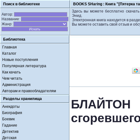
Поиск в библиотеке
BOOKS SHaring :
Книга "[Пятерка т
Здесь вы можете бесплатно скачать 
Автор:
Энид.
Название:
Электронная книга находится в разде
Жанр:
Вы можете оставить свой отзыв и обс
Библиотека
Главная
Каталог
Новые поступления
Популярная литература
Как качать
Чем читать
Администрация
Авторам и правообладателям
Разделы хранилища
БЛАЙТОН Э
Анекдоты
Биография
сгоревшего
Боевик
Гадание
Детектив
Детская