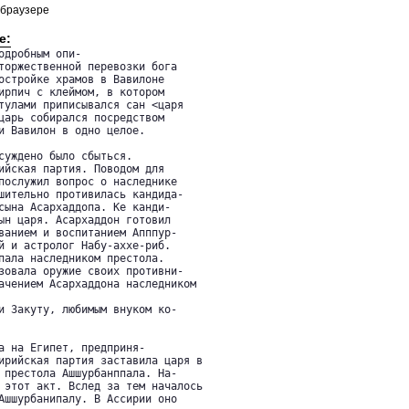
 браузере
е:
одробным опи-

торжественной перевозки бога

остройке храмов в Вавилоне

ирпич с клеймом, в котором

тулами приписывался сан <царя

царь собирался посредством

и Вавилон в одно целое.

суждено было сбыться.

ийская партия. Поводом для

послужил вопрос о наследнике

шительно противилась кандида-

сына Асархаддопа. Ке канди-

ын царя. Асархаддон готовил

ванием и воспитанием Апппур-

й и астролог Набу-аххе-риб.

пала наследником престола.

зовала оружие своих противни-

ачением Асархаддона наследником

и Закуту, любимым внуком ко-

а на Египет, предприня-

ирийская партия заставила царя в

 престола Ашшурбанппала. На-

 этот акт. Вслед за тем началось

Ашшурбанипалу. В Ассирии оно
