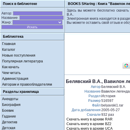
Поиск в библиотеке
BOOKS SHaring :
Книга "Вавилон ле
Здесь вы можете бесплатно скачать 
Автор:
В.А..
Название:
Электронная книга находится в разде
Жанр:
Вы можете оставить свой отзыв и обс
Библиотека
Главная
Каталог
Новые поступления
Популярная литература
Как качать
Чем читать
Администрация
Белявский В.А., Вавилон 
Авторам и правообладателям
Автор
Белявский В.А.
Название
Вавилон легенда
Разделы хранилища
Раздел
История
Анекдоты
Размер
516597
Биография
Файл
belyavski1.rar
Дата добавления
2005-05-27
Боевик
Скачали
932 раз
Гадание
Скачать книгу в архиве RAR
Детектив
Скачать книгу в архиве BZ2
Детская
Скачать книгу в архиве UCA