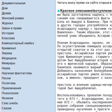
Читать книгу прямо на сайте открыв в
Документальная
Дом
Краткое описание/вступлени
Драма
же была заготовлена надпись с п
Женский роман
санием как свершившегося факта 
Ьэла из Ашшура в Вавилон. При п
Журнал
и других городах употреблялся к
Закон и право
Асархаддопу наряду с прочими ти
Вавилона>. Таким образом, этот 
История
личной унии объединить Ассирию 
Классика
Планам Асархаддона, однако, не 
Компьютерный ликбез
Пх осупитталению помещала ассир
Криминал
открытой схватки и па этот раз 
Лирика
престола. Ассирийская партия ре
туре Шамаипнум-укина. старшего 
Медицина
датом был Ашшурбанипал второй с
Мемуары
его к жреческой карьере. Образо
банипала занимался видный учены
Наука
Добиваясь назначения Анлиурбани
Научная фантастика
ассирийская партия умело исполь
ков, а именно: прецедент с назн
Песни
Политика
престола и влияние царицы-матер
Приключения
торой был Ашшурбапипал.

Психология
Воспользовавшись провалом поход
Религия
того в 673 г. Асархаддоном, асс
мае 672 г. объявить наследником
Секс-учеба
родное собрание санкционировало
Сказка
приведенну населения к присяге 