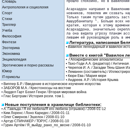
прошло спокойно, но в Вавилонии
Словарь
Антропология и социология
Асархаддон направил в Вавилонию
Спорт
новников, повелев им созвать на
Только таким путем удалось заст
Стихи
Ашшурбанипалу ^. Больше всех не
Триллер
кратия, которая к этому времени
Асархаддона, значительно окрепл
Учеба
ла она видела угрозу планам асс
Философия
лившим ей руководящую роль в им
Фентези
Литература, написанная Беля
•
Вавилон легендарный и вавилон ист
Эзотерика
Экономика
Вместе с книгой "Вавилон л
Энциклопедия
•
/ Апокрифические апокалипсисы
•
Тахо-Годи А.А. (редактор) / Антична
Эротические и порно рассказы
•
Черепов И. А. / Загадки Тянь-Шаня 
Юмор
•
Леманнн (составитель) / Иллюстрир
•
Кюри Ева / Мария кюри
IT-приколы
•
Андреев. А.Р. / История Крыма
•
Виппер Б.Р. / Введение в историческое изучение искусства
•
ЗАБОРОВ М.А. / Крестоносцы на востоке
•
Лиддел Гарт Бэзил Генри / Вторая мировая война
•
Глас Бертрам / История розги. том 1.
Новые поступления в хранилище библиотеки:
•
А. Гавльда / Я ее любила/Я его любила (отрывок) / 2008-01-12
•
Ким Лоренс / Лоно Каридес / 2008-01-11
•
Олег Смирнов / Эшелон / 2008-01-10
•
Артур СПИНАКЕР / ТОРУС / 2008-01-10
•
Гурин Артём / Я_выйду_рано_по_весне / 2008-01-10