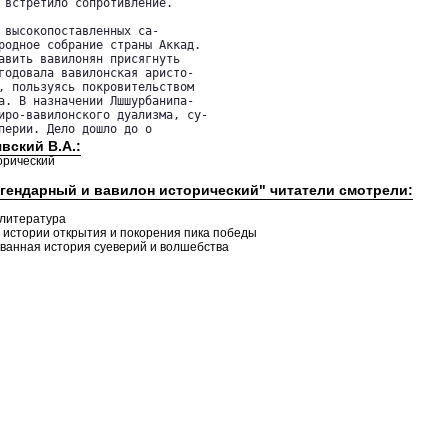
 встретило сопротивление.

 высокопоставленных са-

родное собрание страны Аккад.

авить вавилонян присягнуть

годовала вавилонская аристо-

, пользуясь покровительством

а. В назначении Лшшурбанипа-

иро-вавилонского дуализма, су-

перии. Дело дошло до о
вский В.А.:
орический
егендарный и вавилон исторический" читатели смотрели:
я литература
Из истории открытия и покорения пика победы
ованная история суеверий и волшебства