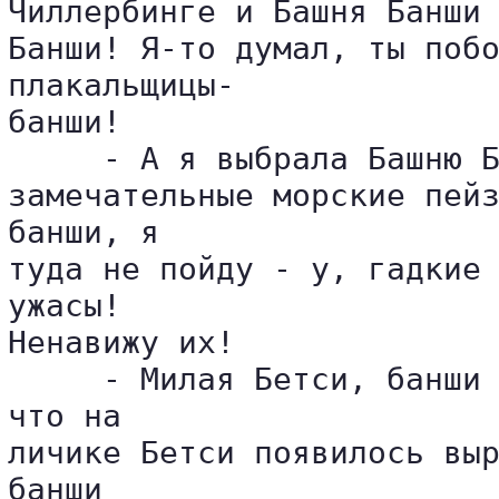
Чиллербинге и Башня Банши 
Банши! Я-то думал, ты побо
плакальщицы-

банши!

     - А я выбрала Башню Б
замечательные морские пейз
банши, я 

туда не пойду - у, гадкие 
ужасы! 

Ненавижу их!

     - Милая Бетси, банши 
что на 

личике Бетси появилось выр
банши 
