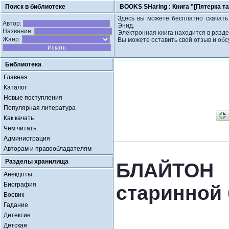
Поиск в библиотеке
BOOKS SHaring :
Книга "[Пятерка т
Здесь вы можете бесплатно скачать
Автор:
Энид.
Название:
Электронная книга находится в разде
Жанр:
Вы можете оставить свой отзыв и обс
Библиотека
Главная
Каталог
Новые поступления
Популярная литература
Как качать
Чем читать
Администрация
Авторам и правообладателям
Разделы хранилища
БЛАЙТОН Э
Анекдоты
Биография
старинной
Боевик
Гадание
Детектив
Детская