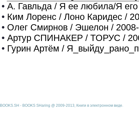
•
А. Гавльда / Я ее любила/Я его
•
Ким Лоренс / Лоно Каридес / 2
•
Олег Смирнов / Эшелон / 2008
•
Артур СПИНАКЕР / ТОРУС / 20
•
Гурин Артём / Я_выйду_рано_п
BOOKS.SH - BOOKS SHaring @ 2009-2013, Книги в электронном виде.