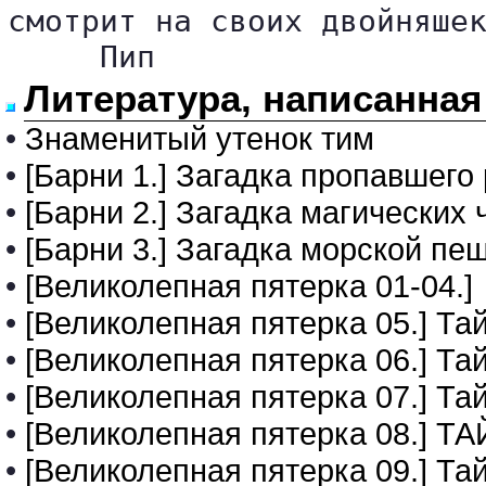
смотрит на своих двойняшек
     Пип 
Литература, написанна
•
Знаменитый утенок тим
•
[Барни 1.] Загадка пропавшего
•
[Барни 2.] Загадка магических 
•
[Барни 3.] Загадка морской пе
•
[Великолепная пятерка 01-04.]
•
[Великолепная пятерка 05.] Та
•
[Великолепная пятерка 06.] Т
•
[Великолепная пятерка 07.] Та
•
[Великолепная пятерка 08.]
•
[Великолепная пятерка 09.] Та