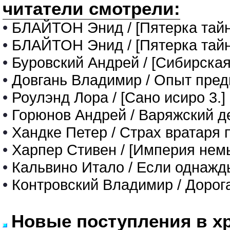
читатели смотрели:
•
БЛАЙТОН Энид / [Пятерка тайн
•
БЛАЙТОН Энид / [Пятерка та
•
Буровский Андрей / [Сибирская
•
Довгань Владимир / Опыт пре
•
Роулэнд Лора / [Сано исиро 3.]
•
Горюнов Андрей / Варяжский д
•
Хандке Петер / Страх вратаря
•
Харпер Стивен / [Империя нем
•
Кальвино Итало / Если однажд
•
Контровский Владимир / Дорог
Новые поступления в х