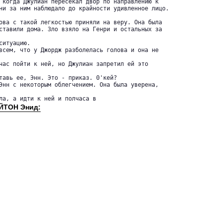
 когда Джулиан пересекал двор по направлению к 

ни за ним наблюдало до крайности удивленное лицо.

ова с такой легкостью приняли на веру. Она была 

ставили дома. Зло взяло на Генри и остальных за

итуацию.

всем, что у Джордж разболелась голова и она не

час пойти к ней, но Джулиан запретил ей это

тавь ее, Энн. Это - приказ. 0'кей?

Энн с некоторым облегчением. Она была уверена,

ла, а идти к ней и полчаса в
АЙТОН Энид: