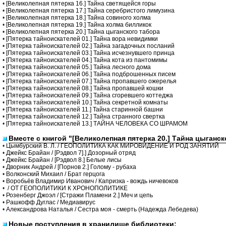
•
[Великолепная пятерка 16.] Тайна светящейся горы
•
[Великолепная пятерка 17.] Тайна серебристого лимузина
•
[Великолепная пятерка 18.] Тайна совиного холма
•
[Великолепная пятерка 19.] Тайна холма билликок
•
[Великолепная пятерка 20.] Тайна цыганского табора
•
[Пятерка тайноискателей 01.] Тайна вора невидимки
•
[Пятерка тайноискателей 02.] Тайна загадочных посланий
•
[Пятерка тайноискателей 03.] Тайна исчезнувшего принца
•
[Пятерка тайноискателей 04.] Тайна кота из пантомимы
•
[Пятерка тайноискателей 05.] Тайна лесного дома
•
[Пятерка тайноискателей 06.] Тайна подброшенных писем
•
[Пятерка тайноискателей 07.] Тайна пропавшего ожерелья
•
[Пятерка тайноискателей 08.] Тайна пропавшей кошки
•
[Пятерка тайноискателей 09.] Тайна сгоревшего коттеджа
•
[Пятерка тайноискателей 10.] Тайна секретной комнаты
•
[Пятерка тайноискателей 11.] Тайна старинной башни
•
[Пятерка тайноискателей 12.] Тайна странного свертка
•
[Пятерка тайноискателей 13.] ТАЙНА ЧЕЛОВЕКА СО ШРАМОМ
Вместе с книгой "[Великолепная пятерка 20.] Тайна цыганс
•
Цымбурский В. Л. / ГЕОПОЛИТИКА КАК МИРОВИДЕНИЕ И РОД ЗАНЯТИЙ
•
Джейкс Брайан / [Рэдвол 7].] Дозорный отряд
•
Джейкс Брайан / [Рэдвол 8.] Белые лисы
•
Дворник Андрей / [Порнов 2.] Голому - рубаха
•
Волконский Михаил / Брат герцога
•
Воробьёв Владимир Иванович / Капризка - вождь ничевоков
•
/ ОТ ГЕОПОЛИТИКИ К ХРОНОПОЛИТИКЕ
•
Розенберг Джоэл / [Стражи Пламени 2.] Меч и цепь
•
Рашкофф Дуглас / Медиавирус
•
Александрова Наталья / Сестра моя - смерть (Надежда Лебедева)
Новые поступления в хранилище библиотеки: