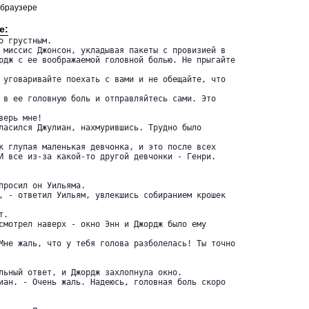
 браузере
е:
 грустным.

 миссис Джонсон, укладывая пакеты с провизией в 

рдж с ее воображаемой головной болью. Не прыгайте

 уговаривайте поехать с вами и не обещайте, что

 в ее головную боль и отправляйтесь сами. Это

ерь мне!

ласился Джулиан, нахмурившись. Трудно было

к глупая маленькая девчонка, и это после всех 

И все из-за какой-то другой девчонки - Генри.

просил он Уильяма.

, - ответил Уильям, увлекшись собиранием крошек

.

смотрел наверх - окно Энн и Джордж было ему

Мне жаль, что у тебя голова разболелась! Ты точно

льный ответ, и Джордж захлопнула окно.

иан. - Очень жаль. Надеюсь, головная боль скоро
