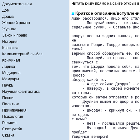
Читать книгу прямо на сайте открыв в
Документальная
Дом
Краткое описание/вступлени
Драма
лиан расстроился, лицо его стало
Женский роман
     - Послушай меня, - сказала
седельные сумки. - Оставьте Джо
Журнал
Закон и право
вокруг нее на задних лапках, не
не 

История
возьмете Генри. Твердо поверьте
Классика
самый 

верный способ образумить ее, пов
Компьютерный ликбез
     - Пожалуй, вы правы, - сог
Криминал
свыкнуться с 

Лирика
тем, что Джордж повела себя, ка
приключений, пережитых вместе. 
Медицина
Просто 

Мемуары
абсурд какой-то.

     - А где сейчас Джордж? - с
Наука
     - Наверху, в своей комнате
Научная фантастика
со стола, 

которые он затем отправлял в рот
Песни
     Джулиан вышел во двор и по
Политика
известно.

Приключения
     - Джордж! - крикнул он. - 
не едешь 

Психология
с нами?

Религия
     - Нет! - послышался решите
     - Ну ладно! - крикнул Джул
Секс-учеба
пройдет! 

Сказка
Увидимся вечером!
