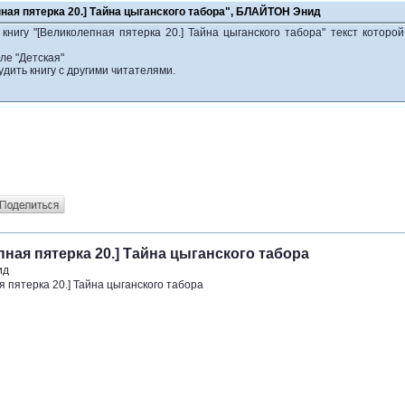
ная пятерка 20.] Тайна цыганского табора", БЛАЙТОН Энид
книгу "[Великолепная пятерка 20.] Тайна цыганского табора" текст котор
ле "Детская"
удить книгу с другими читателями.
ая пятерка 20.] Тайна цыганского табора
ид
 пятерка 20.] Тайна цыганского табора