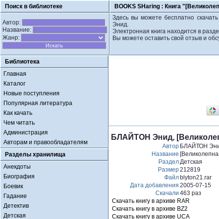
Поиск в библиотеке
BOOKS SHaring :
Книга "[Великолеп
Здесь вы можете бесплатно скачать 
Автор:
Энид.
Название:
Электронная книга находится в разде
Жанр:
Вы можете оставить свой отзыв и обс
Библиотека
Главная
Каталог
Новые поступления
Популярная литература
Как качать
Чем читать
Администрация
БЛАЙТОН Энид, [Великолепн
Авторам и правообладателям
Автор
БЛАЙТОН Эн
Название
[Великолепная
Разделы хранилища
Раздел
Детская
Анекдоты
Размер
212819
Биография
Файл
blyton21.rar
Дата добавления
2005-07-15
Боевик
Скачали
463 раз
Гадание
Скачать книгу в архиве RAR
Детектив
Скачать книгу в архиве BZ2
Детская
Скачать книгу в архиве UCA