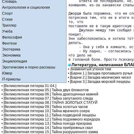
     Ответа не последовало, но,
Словарь
конюшням, из-за занавески спаль
Антропология и социология
Спорт
Джордж была поражена, что ее сл
потрясена тем, что ее в итоге о
Стихи
то, что 

Триллер
поставили ее в такую идиотскую с
     Джулиан между тем сообщил 
Учеба
поедет. 

Философия
Энн забеспокоилась и хотела тот
делать.

Фентези
     - Она у себя в комнате, ос
Эзотерика
     - Ну ладно, - согласилась 
Экономика
что дело не 

в головной боли. Просто психану
Энциклопедия
Литература, написанная БЛ
Эротические и порно рассказы
•
Знаменитый утенок тим
Юмор
•
[Барни 1.] Загадка пропавшего ручья
•
[Барни 2.] Загадка магических чисел
IT-приколы
•
[Барни 3.] Загадка морской пещеры
•
[Великолепная пятерка 01-04.]
•
[Великолепная пятерка 05.] Тайна двух блокнотов
•
[Великолепная пятерка 06.] Тайна драгоценных камней
•
[Великолепная пятерка 07.] Тайна запутаного следа
•
[Великолепная пятерка 08.] ТАЙНА ЗОЛОТЫХ СТАТУЙ
•
[Великолепная пятерка 09.] Тайна золотых часов
•
[Великолепная пятерка 10.] Тайна мрачного озера
•
[Великолепная пятерка 11.] Тайна подводной пещеры
•
[Великолепная пятерка 12.] Тайна подземного коридора
•
[Великолепная пятерка 13.] Тайна поезда призрака
•
[Великолепная пятерка 14.] Тайна прибрежных скал
•
[Великолепная пятерка 15.] Тайна разрушенного замка