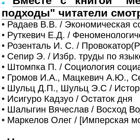
Вместе с книгой "Ме
подходы" читатели смот
•
Радаев В.В. / Экономическая со
•
Руткевич Е.Д. / Феноменологич
•
Розенталь И. С. / Провокатор(
•
Сепир Э. / Избр. труды по язы
•
Штомпка П. / Социология соц
•
Громов И.А., Мацкевич А.Ю., С
•
Шульц Д.П., Шульц Э.С / Исто
•
Исигуро Кадзуо / Остаток дня
•
Шалыгин Вячеслав / Восход Во
•
Маркелов Олег / [Имперская м