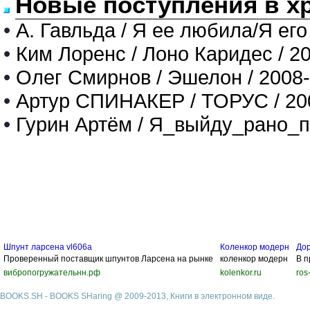
Новые поступления в х
•
А. Гавльда / Я ее любила/Я его
•
Ким Лоренс / Лоно Каридес / 2
•
Олег Смирнов / Эшелон / 2008
•
Артур СПИНАКЕР / ТОРУС / 20
•
Гурин Артём / Я_выйду_рано_п
Шпунт ларсена vl606a
Коленкор модерн
До
Проверенный поставщик шпунтов Ларсена на рынке
коленкор модерн
В п
вибропогружательнн.рф
kolenkor.ru
ros
BOOKS.SH - BOOKS SHaring @ 2009-2013, Книги в электронном виде.