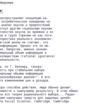
 браузере
е:
распространяют концепцию на-

 потребительское поведение че-

 анализ вкусов и предпочтений

откуп другим социальным наукам.

тоянстве вкусов во времени и их

ов и групп (причем не как логи-

теристика реального экономичес-

агской школы не считают, что

информации. Однако это не ме-

ия. Напротив, именно эконом-

имальный объем информации и

излишествам (rational ignorance)

ональности.

а, по Г. Беккеру, такова:

ость при стабильном наборе

мальные объемы информации

разнообразных рынков>". А все

ся изменениями цен и доходов.

ора способов действия, люди обычно делают

ривести к наилучшему результату. В этом обман-

на вся теория рационального выбора... Рацио-

ием наилучших средств для заданных целей>

he Social Sciences. Cambridge. Cambridge
