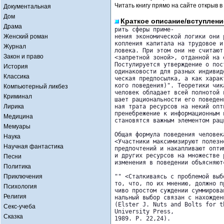
Читать книгу прямо на сайте открыв в
Документальная
Дом
Краткое описание/вступлени
Драма
рить сферы приме-

Женский роман
нения экономической логики они 
копления капитала на трудовое и
Журнал
ловека. При этом они не считают
Закон и право
<запретной зоной>, отданной на 
Постулируется утверждение о пос
История
одинаковости для разных индивид
Классика
ческая предпосылка, а как харак
кого поведения)". Теоретики чик
Компьютерный ликбез
человек обладает всей полнотой 
Криминал
шает рациональности его поведен
Лирика
ная трата ресурсов на некий опт
пренебрежение к информационным 
Медицина
становятся важным элементом раци
Мемуары
Общая формула поведения человек
Наука
<Участники максимизируют полезн
Научная фантастика
предпочтений и накапливают опти
и других ресурсов на множестве 
Песни
изменения в поведении объясняют
Политика
Приключения
"" <Сталкиваясь с проблемой выб
то, что, по их мнению, должно п
Психология
чиво простом суждении суммирова
Религия
нальный выбор связан с нахожден
(Elster J. Nuts and Bolts for t
Секс-учеба
University Press,

Сказка
1989. P. 22,24).
