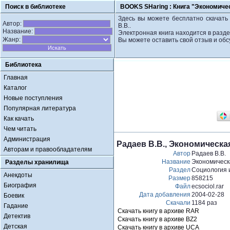
Поиск в библиотеке
BOOKS SHaring :
Книга "Экономическ
Здесь вы можете бесплатно скачать к
Автор:
В.В..
Название:
Электронная книга находится в разд
Жанр:
Вы можете оставить свой отзыв и обс
Библиотека
Главная
Каталог
Новые поступления
Популярная литература
Как качать
Чем читать
Администрация
Радаев В.В., Экономическая
Авторам и правообладателям
Автор
Радаев В.В.
Название
Экономическа
Разделы хранилища
Раздел
Социология 
Анекдоты
Размер
858215
Биография
Файл
ecsociol.rar
Дата добавления
2004-02-28
Боевик
Скачали
1184 раз
Гадание
Скачать книгу в архиве RAR
Детектив
Скачать книгу в архиве BZ2
Детская
Скачать книгу в архиве UCA