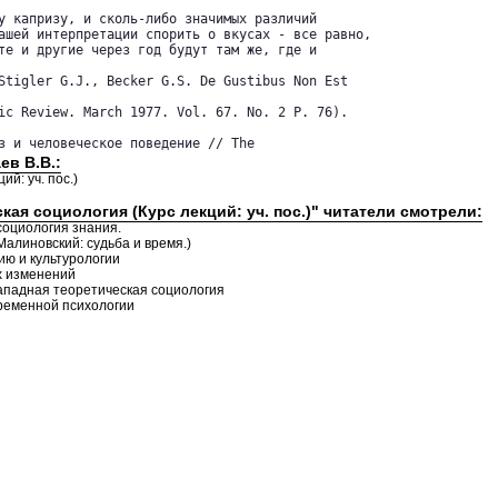
у капризу, и сколь-либо значимых различий

ашей интерпретации спорить о вкусах - все равно,

те и другие через год будут там же, где и

Stigler G.J., Becker G.S. De Gustibus Non Est

ic Review. March 1977. Vol. 67. No. 2 P. 76).

з и человеческое поведение // The
ев В.В.:
й: уч. пос.)
кая социология (Курс лекций: уч. пос.)" читатели смотрели:
социология знания.
Малиновский: судьба и время.)
ию и культурологии
х изменений
 Западная теоретическая социология
временной психологии