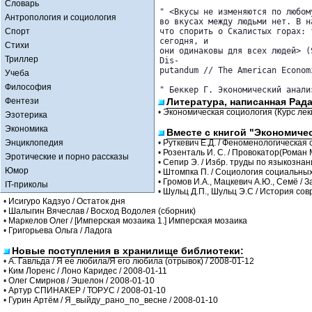
Словарь
" <Вкусы не изменяются по любом
Антропология и социология
во вкусах между людьми нет. В н
Спорт
что спорить о Скалистых горах: 
сегодня, и

Стихи
они одинаковы для всех людей> (
Триллер
Dis-

putandum // The American Econom
Учеба
Философия
" Беккер Г. Экономический анали
Фентези
Литература, написанная Рада
•
Экономическая социология (Курс лекци
Эзотерика
Экономика
Вместе с книгой "Экономичес
Энциклопедия
•
Руткевич Е.Д. / Феноменологическая 
•
Розенталь И. С. / Провокатор(Роман 
Эротические и порно рассказы
•
Сепир Э. / Избр. труды по языкознан
Юмор
•
Штомпка П. / Социология социальны
•
Громов И.А., Мацкевич А.Ю., Семё /
IT-приколы
•
Шульц Д.П., Шульц Э.С / История со
•
Исигуро Кадзуо / Остаток дня
•
Шалыгин Вячеслав / Восход Водолея (сборник)
•
Маркелов Олег / [Имперская мозаика 1.] Имперская мозаика
•
Григорьева Ольга / Ладога
Новые поступления в хранилище библиотеки:
•
А. Гавльда / Я ее любила/Я его любила (отрывок) / 2008-01-12
•
Ким Лоренс / Лоно Каридес / 2008-01-11
•
Олег Смирнов / Эшелон / 2008-01-10
•
Артур СПИНАКЕР / ТОРУС / 2008-01-10
•
Гурин Артём / Я_выйду_рано_по_весне / 2008-01-10