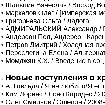
•
Шалыгин Вячеслав / Восход Во
•
Маркелов Олег / [Имперская м
•
Григорьева Ольга / Ладога
•
АДМИРАЛЬСКИЙ Александр / 
•
Андерсон Пол, Андерсон Карен 
•
Петров Дмитрий / Холодная яр
•
Переслегина Елена / Альтерна
•
Момджян К.Х. / Введение в со
Новые поступления в х
•
А. Гавльда / Я ее любила/Я его
•
Ким Лоренс / Лоно Каридес / 2
•
Олег Смирнов / Эшелон / 2008