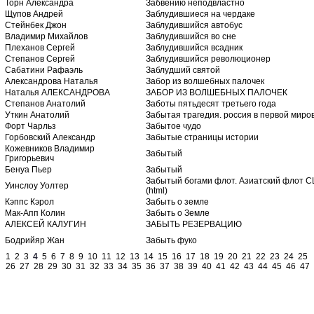
Торн Александра
Забвению неподвластно
Щупов Андрей
Заблудившиеся на чердаке
Стейнбек Джон
Заблудившийся автобус
Владимир Михайлов
Заблудившийся во сне
Плеханов Сергей
Заблудившийся всадник
Степанов Сергей
Заблудившийся революционер
Сабатини Рафаэль
Заблудший святой
Александрова Наталья
Забор из волшебных палочек
Наталья АЛЕКСАНДРОВА
ЗАБОР ИЗ ВОЛШЕБНЫХ ПАЛОЧЕК
Степанов Анатолий
Заботы пятьдесят третьего года
Уткин Анатолий
Забытая трагедия. россия в первой миро
Форт Чарльз
Забытое чудо
Горбовский Александр
Забытые страницы истории
Кожевников Владимир
Забытый
Григорьевич
Бенуа Пьер
Забытый
Забытый богами флот. Азиатский флот С
Уинслоу Уолтер
(html)
Кэппс Кэрол
Забыть о земле
Мак-Апп Колин
Забыть о Земле
АЛЕКСЕЙ КАЛУГИН
ЗАБЫТЬ РЕЗЕРВАЦИЮ
Бодрийяр Жан
Забыть фуко
1
2
3
4
5
6
7
8
9
10
11
12
13
14
15
16
17
18
19
20
21
22
23
24
25
26
27
28
29
30
31
32
33
34
35
36
37
38
39
40
41
42
43
44
45
46
47