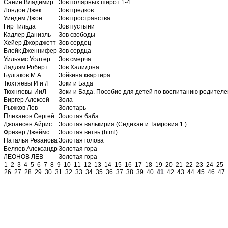
Санин Владимир
Зов полярных широт 1-4
Лондон Джек
Зов предков
Уиндем Джон
Зов пространства
Гир Тильда
Зов пустыни
Кадлер Даниэль
Зов свободы
Хейер Джорджетт
Зов сердец
Блейк Дженнифер
Зов сердца
Уильямс Уолтер
Зов смерча
Ладлэм Роберт
Зов Халидона
Булгаков М.А.
Зойкина квартира
Тюхтяевы И и Л
Зоки и Бада
Тюхняевы ИиЛ
Зоки и Бада. Пособие для детей по воспитанию родителе
Биргер Алексей
Зола
Рыжков Лев
Золотарь
Плеханов Сергей
Золотая баба
Джоансен Айрис
Золотая валькирия (Седихан и Тамровия 1.)
Фрезер Джеймс
Золотая ветвь (html)
Наталья Резанова
Золотая голова
Беляев Александр
Золотая гора
ЛЕОНОВ ЛЕВ
Золотая гора
1
2
3
4
5
6
7
8
9
10
11
12
13
14
15
16
17
18
19
20
21
22
23
24
25
26
27
28
29
30
31
32
33
34
35
36
37
38
39
40
41
42
43
44
45
46
47