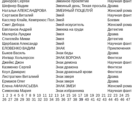
Диноров Сергей
Змеиное проклятие
Научная фант
Шефнер Вадим
Змеиный день; Тихая просьба.
Драма
Наталья АЛЕКСАНДРОВА
ЗМЕИНЫЙ ПОЦЕЛУЙ
Женский рома
Сертаков Виталий
Змей
Научная фант
Касслер Клайв, Кемпрекос Пол.
Змей
Боевик
Смит Дебора
Змей-искуситель
Женский рома
Евпланов Андрей
Змеюка на груди
Детектив
Малерба Луиджи
Змея
Драма
Спиллейн Микки
Змея
Детектив
Щербаков Александр
Змий
Научная фант
ЕЛОВЕНКО ВАДИМ
ЗНАК
Приключения
Быков Василь
Знак беды
Драма
Ингвар Хольгерсон
ЗНАК ВОРОНА
Фентези
Джейкс Джон
Знак демона
Научная фант
Казменко Сергей
Знак дракона
Фентези
Коул Дамарис
Знак драконьей крови
Фентези
Листраткин Виталиий
Знак зверя
Драма
Ермаков Олег
Знак зверя
Драма
Елена АФАНАСЬЕВА
ЗНАК ЗМЕИ
Женский рома
Симонова Мария
Знак избранника
Научная фант
1
2
3
4
5
6
7
8
9
10
11
12
13
14
15
16
17
18
19
20
21
22
23
24
25
26
27
28
29
30
31
32
33
34
35
36
37
38
39
40
41
42
43
44
45
46
47