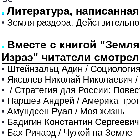
Литература, написанная
•
Земля раздора. Действительно
Вместе с книгой "Земля
Израэ" читатели смотрел
•
Штейнзальц Адин / Социологи
•
Яковлев Николай Николаевич 
•
/ Стратегия для России: Пове
•
Паршев Андрей / Америка прот
•
Амундсен Руал / Моя жизнь
•
Бадигин Константин Сергеевич
•
Бах Ричард / Чужой на Земле