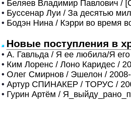
•
Беляев Владимир Павлович / [С
•
Буссенар Луи / За десятью ми
•
Бодэн Нина / Кэрри во время 
Новые поступления в х
•
А. Гавльда / Я ее любила/Я его
•
Ким Лоренс / Лоно Каридес / 2
•
Олег Смирнов / Эшелон / 2008
•
Артур СПИНАКЕР / ТОРУС / 20
•
Гурин Артём / Я_выйду_рано_п