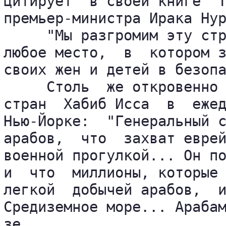
цитирует  в своей книге "Т
премьер-министра Ирака Нур
     "Мы разгромим эту стр
любое место,  в  котором з
своих жен и детей в безопа
     Столь  же откровенно 
стран  Хабиб Исса  в  ежед
Нью-Йорке:  "Генеральный с
арабов,  что  захват еврей
военной прогулкой... Он по
и  что  миллионы, которые 
легкой  добычей арабов,  и
Средиземное море... Арабам
зе