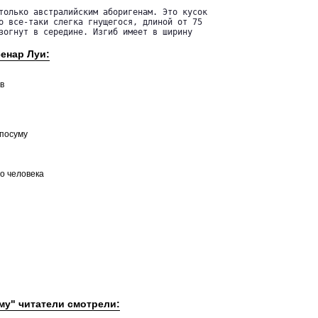
только австралийским аборигенам. Это кусок

о все-таки слегка гнущегося, длиной от 75

зогнут в середине. Изгиб имеет в ширину

сенар Луи:
в
ппосуму
о человека
му" читатели смотрели: