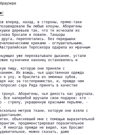
 браузере
е:
ов вперед, назад, в стороны, прямо-таки

позавидовали бы любые клоуны. Аборигены

кушки деревьев так, что те исчезали из

снова бросали и ловили. Танцоры

 друга, переплетались. без передышки

ечеловеческими криками - оглушительными,

Австралийская Терпсихора одарила их мрачным

нцующих уже перехватывало дыхание, устали

ожие кузнечики наконец остановились и

кую пищу, которую они приняли с

чанием. Их вождь, чья царственная одежда

о к уху, и браслета из змеиных зубов,

аря нас за гостеприимство, и, прежде чем

попросил сэра Рида принять в качестве

 тронул. Аборигены, чья дикость нас удручала,

. Все наперебой вручали свои подарки: кто -

о - стрелу, украшенную красными перьями, -



есколько метров ткани, которую они взяли с

дахтаньем.

иген, объяснявший мне с помощью выразительной

ерангом, продемонстрировал поразительное

. Я никогда прежде не видел, как бросают

удивительное, можно сказать, даже
