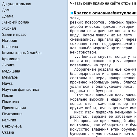
Читать книгу прямо на сайте открыв в
Документальная
Дом
Краткое описание/вступлени
Драма
яски,

Женский роман
резких поворотов, опасных прыжк
акробатических трюков, которым 
Журнал
бросали свои длинные копья в ма
Закон и право
виду. Потом ловили их на лету, 
смешивались, прыгали друг через
История
сохраняя темп, поддерживаемый н
Классика
как пальба морской артиллерии. 
неистовством.

Компьютерный ликбез
  ...Полчаса спустя, когда у та
Криминал
ноги и пересохло во рту, чернок
Лирика
повалились на траву.

  Аборигенам роздали еще кое-ка
Медицина
благодарностью и с довольным ур
Мемуары
состояла из пера, прикрепленног
произнес небольшую речь, благод
Наука
удалиться в благоухающие леса, 
Научная фантастика
подарка его бумеранг.

  Этот знак внимания всех очень
Песни
морально выросли в наших глазах
Политика
копье, кто - каменный топор, кт
Приключения
оружие войны, очень ценимое ими.
  Мисс Мэри подарила женщинам н
Психология
радостью, выразив ее забавным ку
Религия
  На прощание один молодой абор
пантомимы, как обращаться с бум
Секс-учеба
искусство владения этим оружием
Сказка
бумеранг, и мне показали нечто 