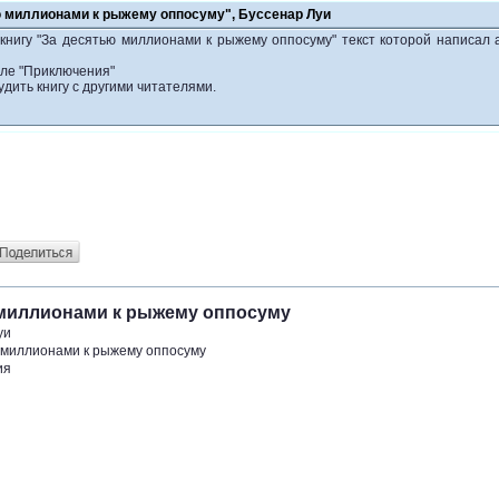
ю миллионами к рыжему оппосуму", Буссенар Луи
книгу "За десятью миллионами к рыжему оппосуму" текст которой написал 
еле "Приключения"
удить книгу с другими читателями.
 миллионами к рыжему оппосуму
уи
 миллионами к рыжему оппосуму
ия