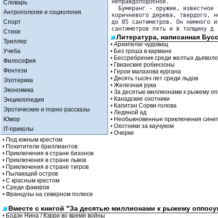
неправдоподобное.

Словарь
  Бумеранг - оружие, известное 
Антропология и социология
коричневого дерева, твердого, н
Спорт
до 85 сантиметров. Он немного и
сантиметров пять и в толщину д
Стихи
Литература, написанная Бус
Триллер
•
Архипелаг чудовищ
Учеба
•
Без гроша в кармане
•
Бессребреник среди желтых дьяволо
Философия
•
Гвианские робинзоны
Фентези
•
Герои малахова кургана
•
Десять тысяч лет среди льдов
Эзотерика
•
Железная рука
Экономика
•
За десятью миллионами к рыжему о
•
Канадские охотники
Энциклопедия
•
Капитан Сорви-голова
Эротические и порно рассказы
•
Ледяной ад
Юмор
•
Необыкновенные приключения синег
•
Охотники за каучуком
IT-приколы
•
Очерки
•
Под южным крестом
•
Похитители бриллиантов
•
Приключения в стране бизонов
•
Приключения в стране львов
•
Приключения в стране тигров
•
Пылающий остров
•
С красным крестом
•
Среди факиров
•
Французы на северном полюсе
Вместе с книгой "За десятью миллионами к рыжему оппосу
•
Бодэн Нина / Кэрри во время войны