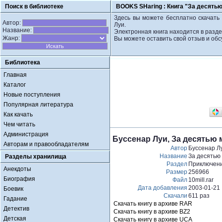
Поиск в библиотеке
BOOKS SHaring :
Книга "За десять
Здесь вы можете бесплатно скачать 
Автор:
Луи.
Название:
Электронная книга находится в разд
Жанр:
Вы можете оставить свой отзыв и обс
Библиотека
Главная
Каталог
Новые поступления
Популярная литература
Как качать
Чем читать
Администрация
Буссенар Луи, За десятью
Авторам и правообладателям
Автор
Буссенар Л
Название
За десятью
Разделы хранилища
Раздел
Приключен
Анекдоты
Размер
256966
Биография
Файл
10mill.rar
Дата добавления
2003-01-21
Боевик
Скачали
611 раз
Гадание
Скачать книгу в архиве RAR
Детектив
Скачать книгу в архиве BZ2
Детская
Скачать книгу в архиве UCA