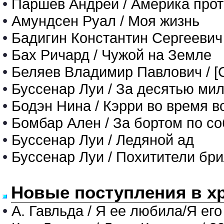
•
Паршев Андрей / Америка прот
•
Амундсен Руал / Моя жизнь
•
Бадигин Константин Сергеевич
•
Бах Ричард / Чужой на Земле
•
Беляев Владимир Павлович / [С
•
Буссенар Луи / За десятью ми
•
Бодэн Нина / Кэрри во время 
•
Бомбар Ален / За бортом по с
•
Буссенар Луи / Ледяной ад
•
Буссенар Луи / Похитители бр
Новые поступления в х
•
А. Гавльда / Я ее любила/Я его