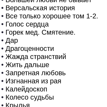
•
Версальская история
•
Все только хорошее том 1-2.
•
Голос сердца
•
Горек мед. Смятение.
•
Дар
•
Драгоценности
•
Жажда странствий
•
Жить дальше
•
Запретная любовь
•
Изгнанная из рая
•
Калейдоскоп
•
Колесо судьбы
•
Крылья