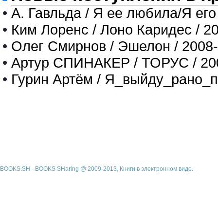
•
А. Гавльда / Я ее любила/Я его
•
Ким Лоренс / Лоно Каридес / 2
•
Олег Смирнов / Эшелон / 2008
•
Артур СПИНАКЕР / ТОРУС / 20
•
Гурин Артём / Я_выйду_рано_п
BOOKS.SH - BOOKS SHaring @ 2009-2013, Книги в электронном виде.