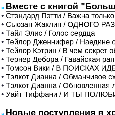
Вместе с книгой "Больш
•
Стэндард Пэтти / Важна тольк
•
Сьюзан Жаклин / ОДНОГО Р
•
Тайл Элис / Голос сердца
•
Тейлор Дженнифер / Наедине с
•
Тейлор Кэтрин / В чем секрет 
•
Тернер Дебора / Гавайская ра
•
Томсон Вики / В ПОИСКАХ 
•
Тэлкот Дианна / Обманчивое с
•
Тэлкот Дианна / Обновленная 
•
Уайт Тиффани / И ТЫ ПОЛЮ
Новые поступления в х