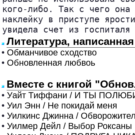
кого-либо. Так с чего она 
наклейку в приступе ярости
увидела счет из госпиталя
Литература, написанная
•
Обманчивое сходство
•
Обновленная любвоь
Вместе с книгой "Обно
•
Уайт Тиффани / И ТЫ ПОЛЮ
•
Уил Энн / Не покидай меня
•
Уилкинс Джинна / Обворожите
•
Уилмер Дейл / Выбор Роксаны