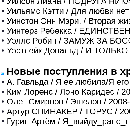
•
Уилсон Лиана / ПОДРУГА НИ
•
Уильямс Кэтти / Для любви нет
•
Уинстон Энн Мэри. / Вторая жи
•
Уинтерз Ребекка / ЕДИНСТ
•
Уэллс Робин / ЗАМУЖ ЗА БОССА
•
Уэстлейк Дональд / И ТОЛ
Новые поступления в х
•
А. Гавльда / Я ее любила/Я его
•
Ким Лоренс / Лоно Каридес / 2
•
Олег Смирнов / Эшелон / 2008
•
Артур СПИНАКЕР / ТОРУС / 20
•
Гурин Артём / Я_выйду_рано_п