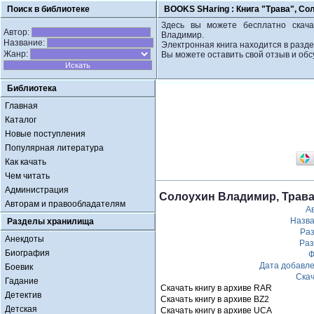
Поиск в библиотеке
BOOKS SHaring :
Книга "Трава", С
Здесь вы можете бесплатно скача
Автор:
Владимир.
Название:
Электронная книга находится в разде
Жанр:
Вы можете оставить свой отзыв и обс
Библиотека
Главная
Каталог
Новые поступления
Популярная литература
Как качать
Чем читать
Администрация
Солоухин Владимир, Трав
Авторам и правообладателям
А
Назв
Разделы хранилища
Ра
Анекдоты
Ра
Биография
Ф
Дата добавл
Боевик
Ска
Гадание
Скачать книгу в архиве RAR
Детектив
Скачать книгу в архиве BZ2
Детская
Скачать книгу в архиве UCA