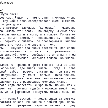
 браузере
е:
куда расти.

дов сад. Рядом  с  ним стояли  пчелиные улья,

  слу-чайно пока соседствовали хмель с медом,

руг для друга.

, в котором  варилась  "ку-мушка" -- медовая,

га. Хмель этой браги,  по общему  мнению всех

направлениях: и в ноги, и в голову. Голове он

, а  ногам тяжесть и  неподвижность.  Головой

ь, порхать с платком  по просторным и  чистым

винуть с места и оторвать от пола.

рь. -- Неужели два своих состояния, две своих

ю пресмыкаемость  и  легкость,  граничащую  с

ую высоту), хмель  сообщает потом и нам; и мы

ельной,  захмелел, хмельная голова, во хмелю,

шался. От прежнего протя-женного тына остался

 отре-зок,  где вился  хмель.  Когда  я  стал

овый  забор  провел,  отступя на  три шага от

 получилась   у  меня   весьма   живо-писная,

перь, гнилушка, все  еще  напоминавшая  своим

еликвии густо разрослись хмелевые лианы.

рого сада оберегать  и хра-нить. Но он, как и

щен  на  произвол судьбы и однажды зимой  под

рь уж на форменные  гнилушки. Остава-лось  их

а -- ранней весной, -- хмель сидел затаившись

растает заново. Мы как-то и забыли про  него,

о  себе,  превратив  заросли  малины  в  одну
