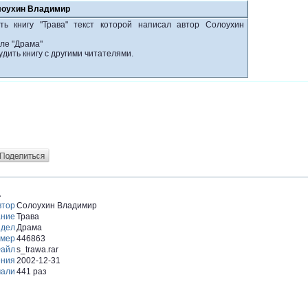
олоухин Владимир
ть книгу "Трава" текст которой написал автор Солоухин
ле "Драма"
удить книгу с другими читателями.
а
втор
Солоухин Владимир
ание
Трава
здел
Драма
змер
446863
айл
s_trawa.rar
ения
2002-12-31
чали
441 раз