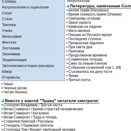
непролазную 
Словарь
Литература, написанная Сол
Антропология и социология
•
Белая трава (Рассказы).
Спорт
•
Время собирать камни (Очерки)
•
Григоровы острова
Стихи
•
Закон набата
Триллер
•
Камешки на ладони
Учеба
•
Мать-мачеха
•
Письма из Русского музея
Философия
•
Последняя ступень
Фентези
•
Прекрасная Адыгене
•
При свете дня
Эзотерика
•
Приговор
Экономика
•
Продолжение времени
•
Славянская тетрадь
Энциклопедия
•
Смех за левым плечом
Эротические и порно рассказы
•
Собрание сочинений том 1. (rtf)
Юмор
•
Съезжались на дачу гости
•
Трава
IT-приколы
•
Третья охота
•
Чаша
•
Черные доски
•
Читая Ленина
Вместе с книгой "Трава" читатели смотрели:
•
Солоухин Владимир / Третья охота
•
Моэм Сомерсет / Бремя страстей человеческих
•
Моэм Сомерсет / Каталина
•
Моэм Сомерсет / Тогда и теперь
•
Старилов Николай / Рассказы
•
Стендаль / Пармская обитель
•
Стоппард Том / Входит свободный человек