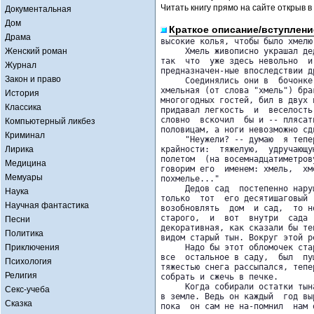
Читать книгу прямо на сайте открыв в
Документальная
Дом
Краткое описание/вступлени
Драма
высокие колья, чтобы было хмелю 
Женский роман
     Хмель живописно украшал де
так  что  уже здесь невольно  и
Журнал
предназначен-ные впоследствии д
Закон и право
     Соединялись они в  бочонке
хмельная (от слова "хмель") бра
История
многогодных гостей, бил в двух 
Классика
придавал легкость  и  веселость
словно  вскочил  бы и -- плясат
Компьютерный ликбез
половицам, а ноги невозможно сд
Криминал
     "Неужели? -- думаю  я тепе
Лирика
крайности:  тяжелую,  удручающу
полетом  (на восемнадцатиметров
Медицина
говорим его  именем: хмель,  хм
Мемуары
похмелье..."

     Дедов сад  постепенно нару
Наука
только  тот  его десятишаговый 
Научная фантастика
возобновлять  дом  и сад,  то н
старого,  и  вот  внутри  сада 
Песни
декоративная, как сказали бы те
Политика
видом старый тын. Вокруг этой р
Приключения
     Надо бы этот обломочек ста
все  остальное в саду,  был  пу
Психология
тяжестью снега рассыпался, тепе
Религия
собрать и сжечь в печке.

     Когда собирали остатки тын
Секс-учеба
в земле. Ведь он каждый  год вы
Сказка
пока  он сам не на-помнил  нам 