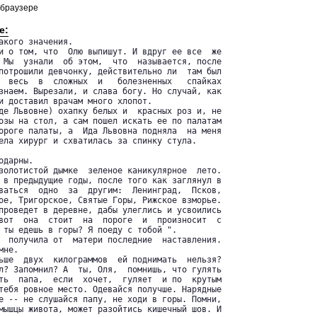
 браузере
е:
акого значения.

и о том, что  Олю выпишут. И вдруг ее все  же

 Мы  узнали  об этом,  что  называется, после

потрошили девчонку, действительно ли  там был

  весь  в  сложных  и   болезненных   спайках

знаем. Вырезали, и слава богу. Но случай, как

и доставил врачам много хлопот.

де Львовне) охапку белых и  красных роз и, не

озы на стол, а сам пошел искать ее по палатам

ороге палаты, а  Ида Львовна подняла  на меня

ела хирург и схватилась за спинку стула.

дарны.

золотистой дымке  зеленое каникулярное  лето.

 в предыдущие годы, после того как заглянул в

ваться  одно  за  другим:  Ленинград,  Псков,

ое, Тригорское, Святые Горы, Рижское взморье.

проведет в деревне, дабы улеглись и усвоились

вот  она  стоит  на  пороге  и  произносит  с

 ты едешь в горы? Я поеду с тобой ".

  получила от  матери последние  наставления.

не.

ьше  двух  килограммов  ей поднимать  нельзя?

л? Запомнил? А  ты, Оля,  помнишь, что гулять

ть  папа,  если  хочет,  гуляет  и по  крутым

тебя ровное место. Одевайся получше. Нарядные

е -- не слушайся папу, не ходи в горы. Помни,
