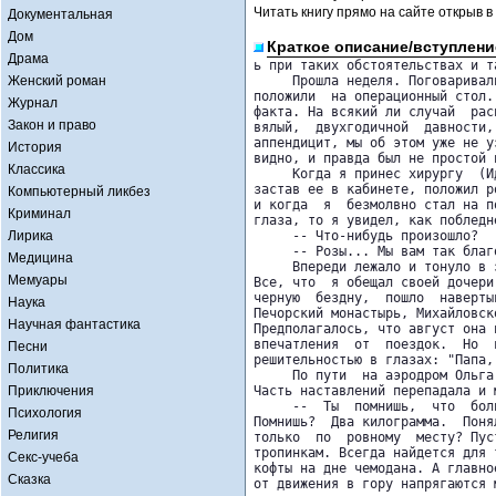
Читать книгу прямо на сайте открыв в
Документальная
Дом
Краткое описание/вступлени
Драма
ь при таких обстоятельствах и т
Женский роман
     Прошла неделя. Поговаривал
положили  на операционный стол.
Журнал
факта. На всякий ли случай  рас
Закон и право
вялый,  двухгодичной  давности,
аппендицит, мы об этом уже не у
История
видно, и правда был не простой 
Классика
     Когда я принес хирургу  (И
застав ее в кабинете, положил р
Компьютерный ликбез
и когда  я  безмолвно стал на п
Криминал
глаза, то я увидел, как побледн
Лирика
     -- Что-нибудь произошло?

     -- Розы... Мы вам так благо
Медицина
     Впереди лежало и тонуло в 
Мемуары
Все, что  я обещал своей дочери
черную  бездну,  пошло  наверты
Наука
Печорский монастырь, Михайловск
Научная фантастика
Предполагалось, что август она 
впечатления  от  поездок.  Но  
Песни
решительностью в глазах: "Папа,
Политика
     По пути  на аэродром Ольга
Приключения
Часть наставлений перепадала и м
     --  Ты  помнишь,  что  бол
Психология
Помнишь?  Два килограмма.  Поня
Религия
только  по  ровному  месту? Пус
тропинкам. Всегда найдется для 
Секс-учеба
кофты на дне чемодана. А главно
Сказка