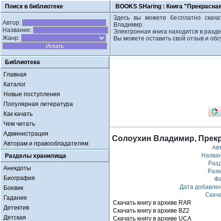
Поиск в библиотеке
BOOKS SHaring :
Книга "Прекрасна
Здесь вы можете бесплатно скача
Автор:
Владимир.
Название:
Электронная книга находится в разде
Жанр:
Вы можете оставить свой отзыв и обс
Библиотека
Главная
Каталог
Новые поступления
Популярная литература
Как качать
Чем читать
Администрация
Солоухин Владимир, Прек
Авторам и правообладателям
Ав
Назва
Разделы хранилища
Раз
Анекдоты
Раз
Биография
Ф
Дата добавле
Боевик
Скач
Гадание
Скачать книгу в архиве RAR
Детектив
Скачать книгу в архиве BZ2
Детская
Скачать книгу в архиве UCA