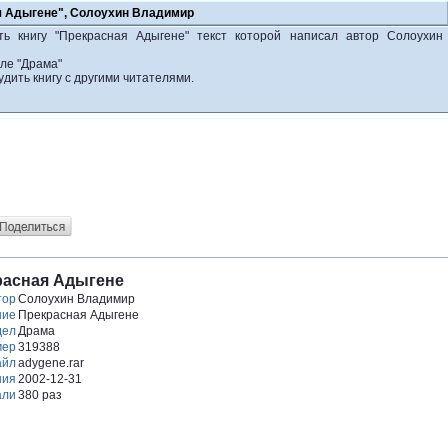
я Адыгене", Солоухин Владимир
ть книгу "Прекрасная Адыгене" текст которой написал автор Солоухин
ле "Драма"
удить книгу с другими читателями.
расная Адыгене
тор
Солоухин Владимир
ние
Прекрасная Адыгене
дел
Драма
мер
319388
айл
adygene.rar
ния
2002-12-31
али
380 раз