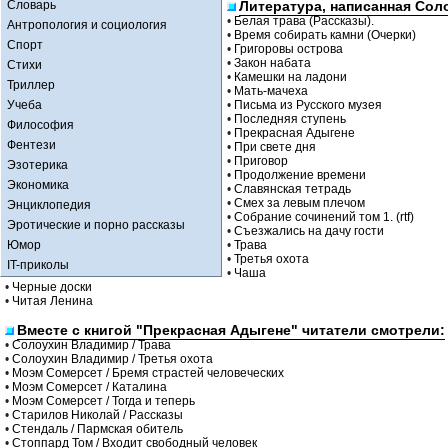
Словарь
Литература, написанная Сол
•
Белая трава (Рассказы).
Антропология и социология
•
Время собирать камни (Очерки)
Спорт
•
Григоровы острова
•
Закон набата
Стихи
•
Камешки на ладони
Триллер
•
Мать-мачеха
Учеба
•
Письма из Русского музея
•
Последняя ступень
Философия
•
Прекрасная Адыгене
Фентези
•
При свете дня
•
Приговор
Эзотерика
•
Продолжение времени
Экономика
•
Славянская тетрадь
•
Смех за левым плечом
Энциклопедия
•
Собрание сочинений том 1. (rtf)
Эротические и порно рассказы
•
Съезжались на дачу гости
Юмор
•
Трава
•
Третья охота
IT-приколы
•
Чаша
•
Черные доски
•
Читая Ленина
Вместе с книгой "Прекрасная Адыгене" читатели смотрели:
•
Солоухин Владимир / Трава
•
Солоухин Владимир / Третья охота
•
Моэм Сомерсет / Бремя страстей человеческих
•
Моэм Сомерсет / Каталина
•
Моэм Сомерсет / Тогда и теперь
•
Старилов Николай / Рассказы
•
Стендаль / Пармская обитель
•
Стоппард Том / Входит свободный человек