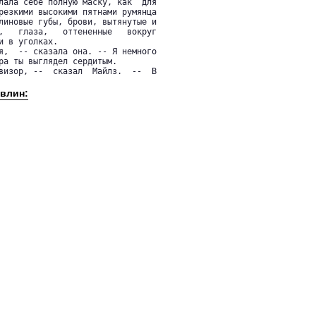
лала себе полную маску, как  для

резкими высокими пятнами румянца

линовые губы, брови, вытянутые и

,   глаза,   оттененные   вокруг

 в уголках.

я,  -- сказала она. -- Я немного

ра ты выглядел сердитым.

визор, --  сказал  Майлз.  --  В

Ивлин: