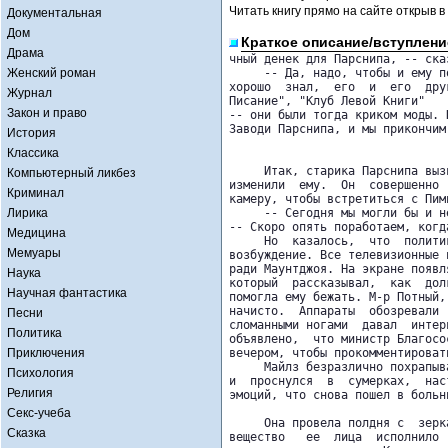
Читать книгу прямо на сайте открыв в
Документальная
Дом
Краткое описание/вступлени
Драма
чный денек для Парснипа, -- сказ
Женский роман
     -- Да, надо, чтобы и ему п
хорошо  знал,  его  и  его  дру
Журнал
Писание", "Клуб Левой Книги"

Закон и право
-- они были тогда криком моды. 
Заводи Парснипа, и мы прикончим 
История
Классика
     Итак, старика Парснипа выз
Компьютерный ликбез
изменили  ему.  Он  совершенно 
Криминал
камеру, чтобы встретиться с Пимп
Лирика
     -- Сегодня мы могли бы и н
-- Скоро опять поработаем, когд
Медицина
     Но  казалось,  что  полити
Мемуары
возбуждение. Все телевизионные 
ради Маунтджоя. На экране появл
Наука
который  рассказывал,  как  дол
Научная фантастика
помогла ему бежать. М-р Потный,
начисто.  Аппараты  обозревали 
Песни
сломанными ногами  давал  интер
Политика
объявлено,  что министр Благосо
Приключения
вечером, чтобы прокомментировать
     Майлз безразлично похрапыв
Психология
и  проснулся  в  сумерках,  нас
Религия
эмоций, что снова пошел в больн
Секс-учеба
     Она провела полдня с  зерк
Сказка
вещество   ее  лица  исполнило 