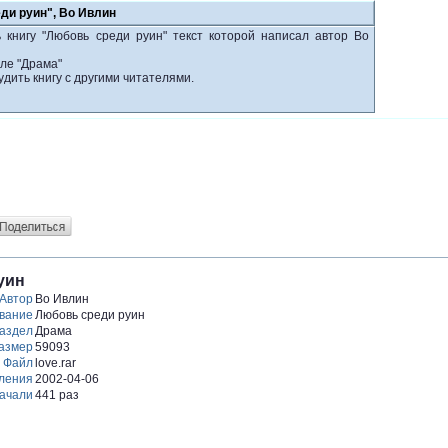
ди руин", Во Ивлин
 книгу "Любовь среди руин" текст которой написал автор Во
ле "Драма"
удить книгу с другими читателями.
уин
Автор
Во Ивлин
вание
Любовь среди руин
аздел
Драма
азмер
59093
Файл
love.rar
ления
2002-04-06
ачали
441 раз