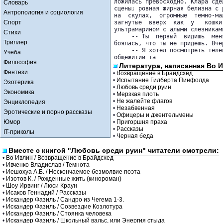
ложилась превосходно. Клара сде
Словарь
сцены; ровная жирная белизна с 
Антропология и социология
на  скулах,  огромные  темно-ма
Спорт
загнутые  вверх  как  у   кошки
ультрамарином с алыми слезниками
Стихи
     -- Ты  первый  видишь  мен
Триллер
боялась, что ты не придешь. Вче
     -- Я хотел посмотреть теле
Учеба
общежитии та
Философия
Литература, написанная Во 
Фентези
•
Возвращение в Брайдсхед
•
Испытание Гилберта Пинфолда
Эзотерика
•
Любовь среди руин
Экономика
•
Мерзкая плоть
•
Не жалейте флагов
Энциклопедия
•
Незабвенная
Эротические и порно рассказы
•
Офицеры и джентельмены
Юмор
•
Пригоршня праха
•
Рассказы
IT-приколы
•
Черная беда
Вместе с книгой "Любовь среди руин" читатели смотрели:
•
Во Ивлин / Возвращение в Брайдсхед
•
Ивченко Владислав / Темнота
•
Иешохуа А.Б. / Нескончаемое безмолвие поэта
•
Изотов К. / Рожденные жить (кинороман)
•
Шоу Ирвинг / Люси Краун
•
Исаков Геннадий / Рассказы
•
Искандер Фазиль / Сандро из Чегема 1-3.
•
Искандер Фазиль / Созвездие Козлотура
•
Искандер Фазиль / Стоянка человека
•
Искандер Фазиль / Школьный вальс, или Энергия стыда