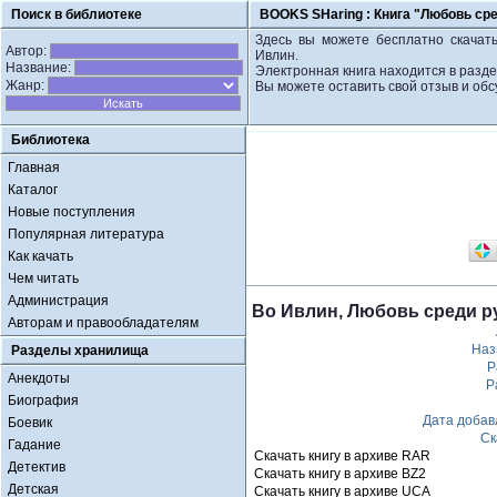
Поиск в библиотеке
BOOKS SHaring :
Книга "Любовь сре
Здесь вы можете бесплатно скачать
Автор:
Ивлин.
Название:
Электронная книга находится в разде
Жанр:
Вы можете оставить свой отзыв и обс
Библиотека
Главная
Каталог
Новые поступления
Популярная литература
Как качать
Чем читать
Администрация
Во Ивлин, Любовь среди р
Авторам и правообладателям
Наз
Разделы хранилища
Р
Анекдоты
Р
Биография
Дата добав
Боевик
Ск
Гадание
Скачать книгу в архиве RAR
Детектив
Скачать книгу в архиве BZ2
Детская
Скачать книгу в архиве UCA