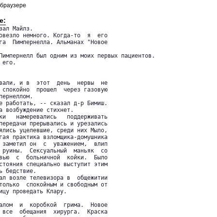
 браузере
е:
ал Майлз.

овезло немного. Когда-то  я  его

га  Пимпернелла. Альманах "Новое

Пимпернелл был одним из моих первых пациентов.

его.

вали, и в  этот  день  нервы  не

 спокойно  прошел  через газовую

ернеллом.

е работать, -- сказал д-р Бимиш.

а возбуждение стихнет.

ки   намеревались   поддерживать

передачи прерывались и урезались

ялись уцелевшие, среди них Мыло,

гая практика взломщика-домушника

 заметил он  с  уважением,  влип

 руины.  Сексуальный  маньяк  со

вью  с  больничной  койки.  Было

стояния специально выступит этим

 бедствие.

ал возле телевизора в  общежитии

только  спокойным и свободным от

ицу проведать Клару.

алом  и  коробкой  грима.  Новое

 все  обещания  хирурга.  Краска
