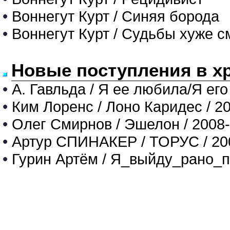
•
Воннегут Курт / Синяя борода
•
Воннегут Курт / Судьбы хуже с
Новые поступления в х
•
А. Гавльда / Я ее любила/Я его
•
Ким Лоренс / Лоно Каридес / 2
•
Олег Смирнов / Эшелон / 2008
•
Артур СПИНАКЕР / ТОРУС / 20
•
Гурин Артём / Я_выйду_рано_п