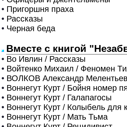
•
Пригоршня праха
•
Рассказы
•
Черная беда
Вместе с книгой "Незаб
•
Во Ивлин / Рассказы
•
Войтенко Михаил / Феномен Т
•
ВОЛКОВ Александр Мелентьеви
•
Воннегут Курт / Бойня номер п
•
Воннегут Курт / Галапагосы
•
Воннегут Курт / Колыбель для 
•
Воннегут Курт / Мать Тьма
•
Воннегут Курт / Рецидивист