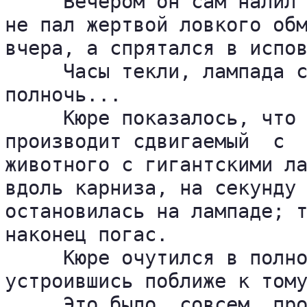
     Вечером он сам налил 
не пал жертвой ловкого обм
вчера, а спрятался в испов
     Часы текли, лампада с
полночь...

     Кюре показалось, что 
производит сдвигаемый  с  
животного с гигантскими ла
вдоль карниза, на секунду 
остановилась на лампаде; т
наконец погас.

     Кюре очутился в полно
устроившись поближе к тому
     Это было  совсем  про