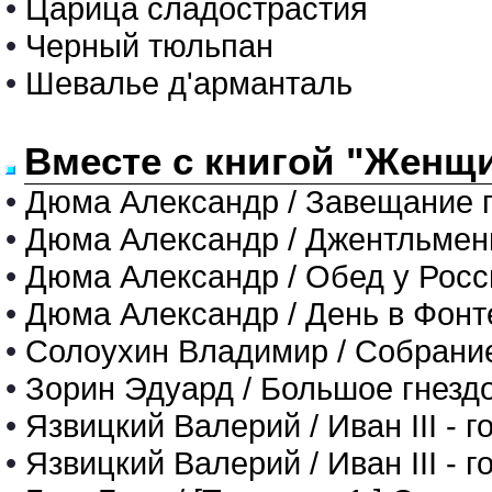
•
Царица сладострастия
•
Черный тюльпан
•
Шевалье д'арманталь
Вместе с книгой "Женщи
•
Дюма Александр / Завещание 
•
Дюма Александр / Джентльме
•
Дюма Александр / Обед у Росс
•
Дюма Александр / День в Фонт
•
Солоухин Владимир / Собрание 
•
Зорин Эдуард / Большое гнезд
•
Язвицкий Валерий / Иван III - г
•
Язвицкий Валерий / Иван III - г