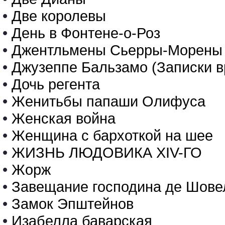
•
Две королевы
•
День в Фонтене-о-Роз
•
Джентльмены Сьерры-Морены
•
Джузеппе Бальзамо (Записки в
•
Дочь регента
•
Женитьбы папаши Олифуса
•
Женская война
•
Женщина с бархоткой на шее
•
ЖИЗНЬ ЛЮДОВИКА XIV-ГО
•
Жорж
•
Завещание господина де Шове
•
Замок Эпштейнов
•
Изабелла баварская