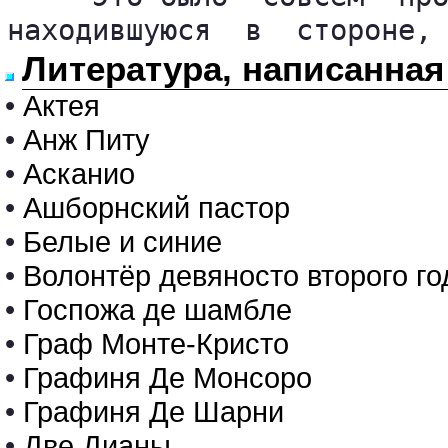
находившуюся  в  стороне,
Литература, написанна
•
Актея
•
Анж Питу
•
Асканио
•
Ашборнский пастор
•
Белые и синие
•
Волонтёр девяносто второго го
•
Госпожа де шамбле
•
Граф Монте-Кристо
•
Графиня Де Монсоро
•
Графиня Де Шарни
•
Две Дианы