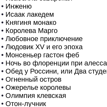
•
Инженю
•
Исаак лакедем
•
Княгиня монако
•
Королева Марго
•
Любовное приключение
•
Людовик XV и его эпоха
•
Монсеньер гастон феб
•
Ночь во флоренции при алесс
•
Обед у Россини, или Два студе
•
Огненный остров
•
Ожерелье королевы
•
Олимпия клевская
•
Отон-лучник