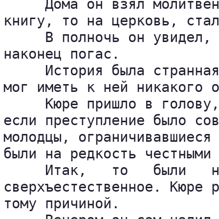
     Дома он взял молитвен
книгу, то на церковь, стал
     В полночь он увидел, 
наконец погас.

     История была странная
мог иметь к ней никакого о
     Кюре пришло в голову,
если преступление было сов
молодцы, ограничивавшиеся 
были на редкость честными 
     Итак,   то   были   н
сверхъестественное. Кюре р
тому причиной.
