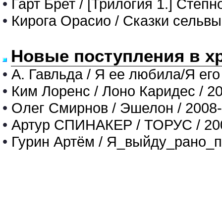
•
Гарт Брет / [Трилогия 1.] Сте
•
Кирога Орасио / Сказки сельвы
Новые поступления в х
•
А. Гавльда / Я ее любила/Я его
•
Ким Лоренс / Лоно Каридес / 2
•
Олег Смирнов / Эшелон / 2008
•
Артур СПИНАКЕР / ТОРУС / 20
•
Гурин Артём / Я_выйду_рано_п