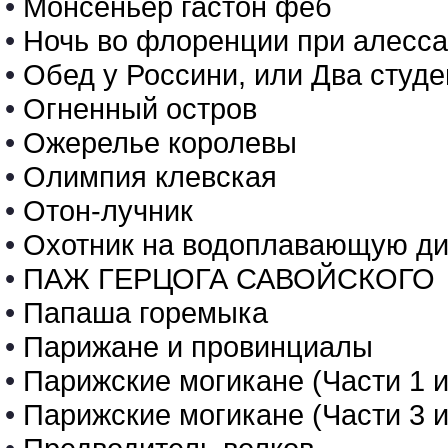
•
Монсеньер гастон феб
•
Ночь во флоренции при алесс
•
Обед у Россини, или Два студе
•
Огненный остров
•
Ожерелье королевы
•
Олимпия клевская
•
Отон-лучник
•
Охотник на водоплавающую ди
•
ПАЖ ГЕРЦОГА САВОЙСКОГО
•
Папаша горемыка
•
Парижане и провинциалы
•
Парижские могикане (Части 1 и
•
Парижские могикане (Части 3 и