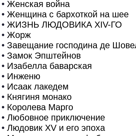
•
Женская война
•
Женщина с бархоткой на шее
•
ЖИЗНЬ ЛЮДОВИКА XIV-ГО
•
Жорж
•
Завещание господина де Шове
•
Замок Эпштейнов
•
Изабелла баварская
•
Инженю
•
Исаак лакедем
•
Княгиня монако
•
Королева Марго
•
Любовное приключение
•
Людовик XV и его эпоха