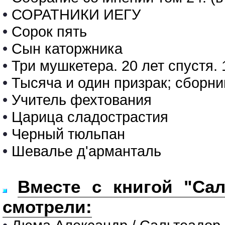
•
СОРАТНИКИ ИЕГУ
•
Сорок пять
•
Сын каторжника
•
Три мушкетера. 20 лет спустя. 
•
Тысяча и один призрак; сборни
•
Учитель фехтования
•
Царица сладострастия
•
Черный тюльпан
•
Шевалье д'арманталь
Вместе с книгой "Сал
смотрели: