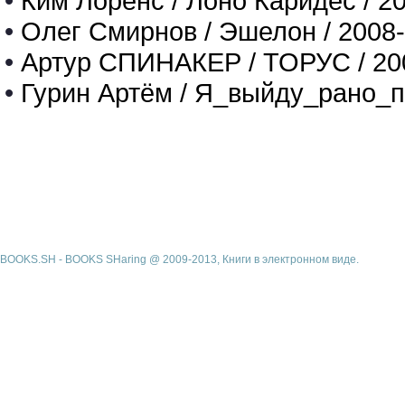
•
Ким Лоренс / Лоно Каридес / 2
•
Олег Смирнов / Эшелон / 2008
•
Артур СПИНАКЕР / ТОРУС / 20
•
Гурин Артём / Я_выйду_рано_п
BOOKS.SH - BOOKS SHaring @ 2009-2013, Книги в электронном виде.