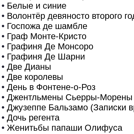
•
Белые и синие
•
Волонтёр девяносто второго го
•
Госпожа де шамбле
•
Граф Монте-Кристо
•
Графиня Де Монсоро
•
Графиня Де Шарни
•
Две Дианы
•
Две королевы
•
День в Фонтене-о-Роз
•
Джентльмены Сьерры-Морены
•
Джузеппе Бальзамо (Записки в
•
Дочь регента
•
Женитьбы папаши Олифуса