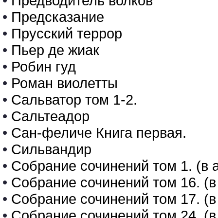
•
Предводитель волков
•
Предсказание
•
Прусский террор
•
Пьер де жиак
•
Робин гуд
•
Роман виолетты
•
Сальватор том 1-2.
•
Сальтеадор
•
Сан-феличе Книга первая.
•
Сильвандир
•
Собрание сочинений том 1. (в 
•
Собрание сочинений том 16. (в
•
Собрание сочинений том 17. (в
•
Собрание сочинений том 24. (в