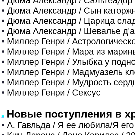
•
Дюма Александр / Сальтеадор
•
Дюма Александр / Сын каторж
•
Дюма Александр / Царица сла
•
Дюма Александр / Шевалье д'
•
Миллер Генри / Астрологическ
•
Миллер Генри / Мара из марин
•
Миллер Генри / Улыбка у подн
•
Миллер Генри / Мадмуазель кл
•
Миллер Генри / Мудрость серд
•
Миллер Генри / Сексус
Новые поступления в х
•
А. Гавльда / Я ее любила/Я его