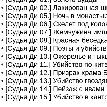
•
[Судья Ди 02.] Лакированная 
•
[Судья Ди 05.] Ночь в монасты
•
[Судья Ди 06.] Скелет под кол
•
[Судья Ди 07.] Жемчужина имп
•
[Судья Ди 08.] Красная беседк
•
[Судья Ди 09.] Поэты и убийств
•
[Судья Ди 10.] Ожерелье и тык
•
[Судья Ди 11.] Убийство по-кит
•
[Судья Ди 12.] Призрак храма 
•
[Судья Ди 13.] Убийство гвозд
•
[Судья Ди 14.] Пейзаж с ивами
•
[Судья Ди 15.] Убийство в кант