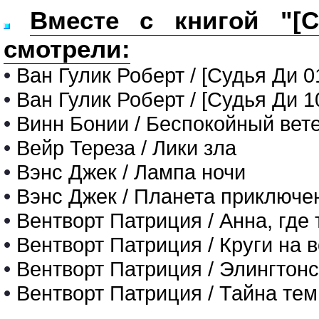
Вместе с книгой "[
смотрели:
•
Ван Гулик Роберт / [Судья Ди 0
•
Ван Гулик Роберт / [Судья Ди 1
•
Винн Бонии / Беспокойный вет
•
Вейр Тереза / Лики зла
•
Вэнс Джек / Лампа ночи
•
Вэнс Джек / Планета приключе
•
Вентворт Патриция / Анна, где 
•
Вентворт Патриция / Круги на 
•
Вентворт Патриция / Элингтон
•
Вентворт Патриция / Тайна те