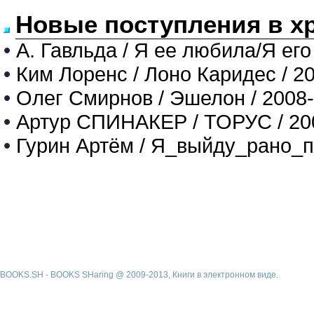
Новые поступления в х
•
А. Гавльда / Я ее любила/Я его
•
Ким Лоренс / Лоно Каридес / 2
•
Олег Смирнов / Эшелон / 2008
•
Артур СПИНАКЕР / ТОРУС / 20
•
Гурин Артём / Я_выйду_рано_п
BOOKS.SH - BOOKS SHaring @ 2009-2013, Книги в электронном виде.