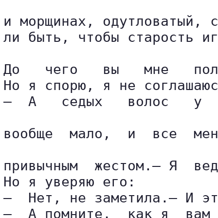
и морщинах, одутловатый, с
ли быть, чтобы старость иг
До   чего   вы   мне   пол
Но я спорю, я не соглашаюс
—  А   седых   волос   у  
вообще  мало,  и  все  мен
привычным  жестом.— Я  вед
Но я уверяю его:

—  Нет, не заметила.— И эт
—  А помните,  как я  вам 