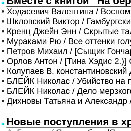
Вместе с книгой "На бе
•
Ходасевич Валентина / Воспо
•
Шкловский Виктор / Гамбургский
•
Кренц Джейн Энн / Скрытые т
•
Мураками Рю / Все оттенки гол
•
Петров Михаил / [Сыщик Гончар
•
Орлов Антон / [Тина Хэдис 2.)
•
Колупаев В. константиновский 
•
БЛЕЙК Николас / Убийство на 
•
БЛЕЙК Николас / Дело мерзког
•
Дихновы Татьяна и Александр 
Новые поступления в х