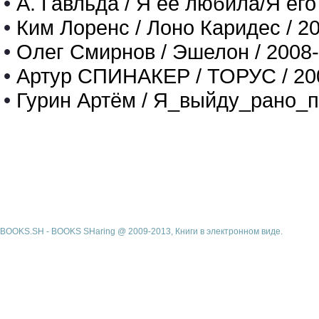
•
А. Гавльда / Я ее любила/Я его
•
Ким Лоренс / Лоно Каридес / 2
•
Олег Смирнов / Эшелон / 2008
•
Артур СПИНАКЕР / ТОРУС / 20
•
Гурин Артём / Я_выйду_рано_п
BOOKS.SH - BOOKS SHaring @ 2009-2013, Книги в электронном виде.