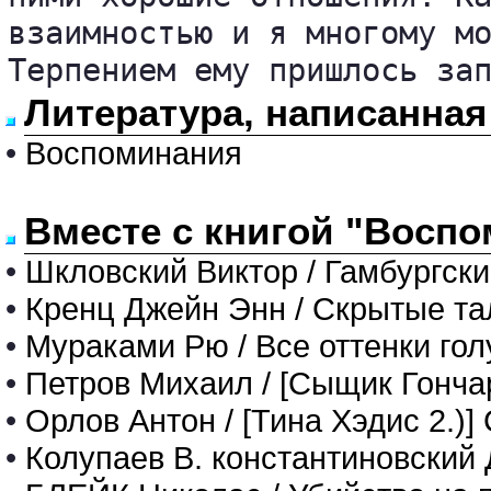
взаимностью и я многому мо
Терпением ему пришлось за
Литература, написанная
•
Воспоминания
Вместе с книгой "Воспо
•
Шкловский Виктор / Гамбургский
•
Кренц Джейн Энн / Скрытые т
•
Мураками Рю / Все оттенки гол
•
Петров Михаил / [Сыщик Гончар
•
Орлов Антон / [Тина Хэдис 2.)
•
Колупаев В. константиновский 