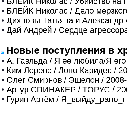
•
БЛЕЙК Николас / Убийство на 
•
БЛЕЙК Николас / Дело мерзког
•
Дихновы Татьяна и Александр 
•
Дай Андрей / Сердце агрессор
Новые поступления в х
•
А. Гавльда / Я ее любила/Я его
•
Ким Лоренс / Лоно Каридес / 2
•
Олег Смирнов / Эшелон / 2008
•
Артур СПИНАКЕР / ТОРУС / 20
•
Гурин Артём / Я_выйду_рано_п