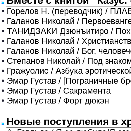
Вместе с книгой "Казус.
•
Горелов Н. (переводчик) / П
•
Галанов Николай / Первоеванг
•
ТАНИДЗАКИ Дзюнъитиро / Пох
•
Галанов Николай / Христианст
•
Галанов Николай / Бог, челове
•
Степанов Николай / Под знако
•
Гражуолис / Азбука эротическ
•
Эмар Густав / [Пограничные бр
•
Эмар Густав / Сакрамента
•
Эмар Густав / Форт дюкэн
Новые поступления в х