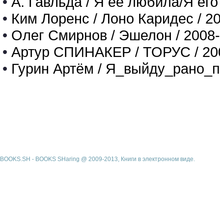
•
А. Гавльда / Я ее любила/Я его
•
Ким Лоренс / Лоно Каридес / 2
•
Олег Смирнов / Эшелон / 2008
•
Артур СПИНАКЕР / ТОРУС / 20
•
Гурин Артём / Я_выйду_рано_п
BOOKS.SH - BOOKS SHaring @ 2009-2013, Книги в электронном виде.