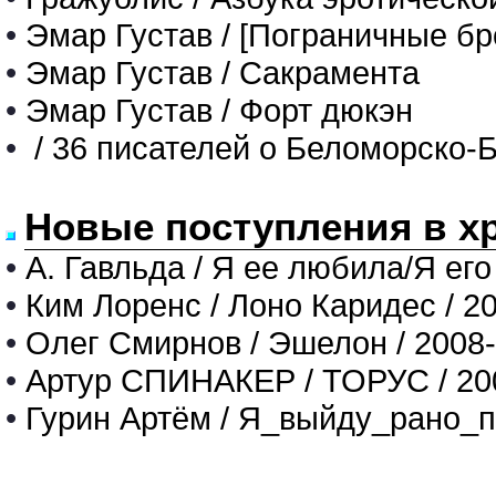
•
Эмар Густав / [Пограничные бр
•
Эмар Густав / Сакрамента
•
Эмар Густав / Форт дюкэн
•
/ 36 писателей о Беломорско-
Новые поступления в х
•
А. Гавльда / Я ее любила/Я его
•
Ким Лоренс / Лоно Каридес / 2
•
Олег Смирнов / Эшелон / 2008
•
Артур СПИНАКЕР / ТОРУС / 20
•
Гурин Артём / Я_выйду_рано_п