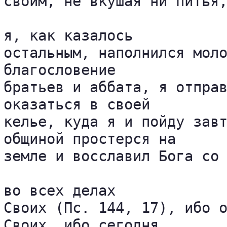
своим, не вкушая ни питья,
я, как казалось 

остальным, наполнился моло
благословение 

братьев и аббата, я отправ
оказаться в своей 

келье, куда я и пойду завт
общиной простерся на 

земле и восславил Бога со 
во всех делах 

Своих (Пс. 144, 17), ибо о
Своих, ибо сегодня 
