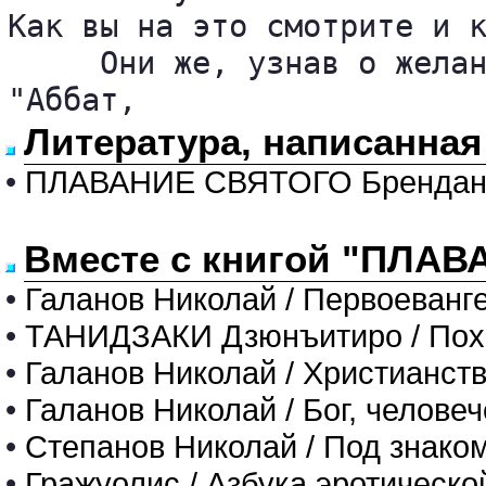
Как вы на это смотрите и к
     Они же, узнав о желан
"Аббат, 
Литература, написанная
•
ПЛАВАНИЕ СВЯТОГО Брендан
Вместе с книгой "ПЛАВ
•
Галанов Николай / Первоеванг
•
ТАНИДЗАКИ Дзюнъитиро / Пох
•
Галанов Николай / Христианст
•
Галанов Николай / Бог, челове
•
Степанов Николай / Под знако
•
Гражуолис / Азбука эротическ