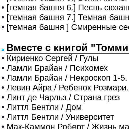
•
[темная башня 6.] Песнь сюза
•
[темная башня 7.] Темная баш
•
[темная башня ] Смиренные с
Вместе с книгой "Томми
•
Кириенко Сергей / Гулы
•
Ламли Брайан / Психомех
•
Ламли Брайан / Некроскоп 1-5.
•
Левин Айра / Ребенок Розмари
•
Линт де Чарльз / Страна грез
•
Литтл Бентли / Дом
•
Литтл Бентли / Университет
•
Мак-Каммон Роберт / Жизнь м