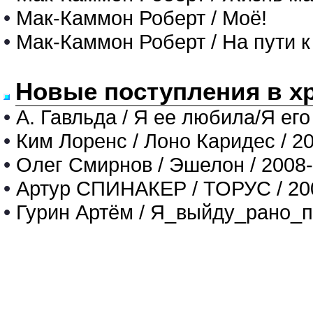
•
Мак-Каммон Роберт / Моё!
•
Мак-Каммон Роберт / На пути к
Новые поступления в х
•
А. Гавльда / Я ее любила/Я его
•
Ким Лоренс / Лоно Каридес / 2
•
Олег Смирнов / Эшелон / 2008
•
Артур СПИНАКЕР / ТОРУС / 20
•
Гурин Артём / Я_выйду_рано_п