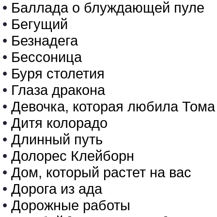
•
Баллада о блуждающей пуле
•
Бегущий
•
Безнадега
•
Бессоница
•
Буря столетия
•
Глаза дракона
•
Девочка, которая любила Тома
•
Дитя колорадо
•
Длинный путь
•
Долорес Клейборн
•
Дом, который растет на вас
•
Дорога из ада
•
Дорожные работы