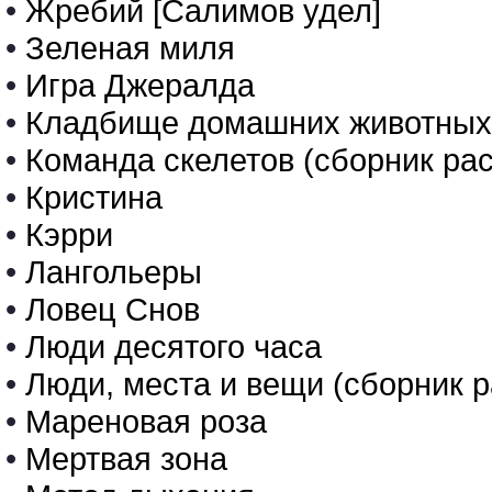
•
Жребий [Салимов удел]
•
Зеленая миля
•
Игра Джералда
•
Кладбище домашних животных
•
Команда скелетов (сборник ра
•
Кристина
•
Кэрри
•
Лангольеры
•
Ловец Снов
•
Люди десятого часа
•
Люди, места и вещи (сборник 
•
Мареновая роза
•
Мертвая зона