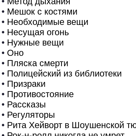
•
Метод дыхания
•
Мешок с костями
•
Необходимые вещи
•
Несущая огонь
•
Нужные вещи
•
Оно
•
Пляска смерти
•
Полицейский из библиотеки
•
Призраки
•
Противостояние
•
Рассказы
•
Регуляторы
•
Рита Хейворт в Шоушенской т
•
Рок-н-ролл никогда не умрет