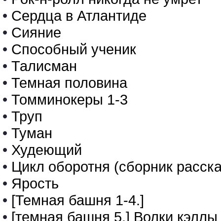
•
Сердца в Атлантиде
•
Сияние
•
Способный ученик
•
Талисман
•
Темная половина
•
Томминокеры 1-3
•
Труп
•
Туман
•
Худеющий
•
Цикл оборотня (сборник расска
•
Ярость
•
[Темная башня 1-4.]
•
[темная башня 5.] Волки кэллы