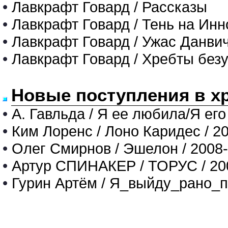
•
Лавкрафт Говард / Рассказы
•
Лавкрафт Говард / Тень на Ин
•
Лавкрафт Говард / Ужас Данви
•
Лавкрафт Говард / Хребты без
Новые поступления в х
•
А. Гавльда / Я ее любила/Я его
•
Ким Лоренс / Лоно Каридес / 2
•
Олег Смирнов / Эшелон / 2008
•
Артур СПИНАКЕР / ТОРУС / 20
•
Гурин Артём / Я_выйду_рано_п