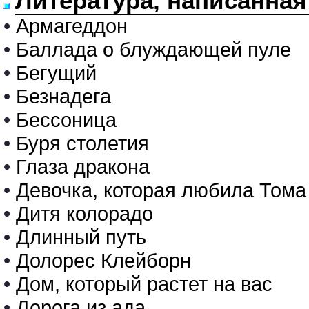
Литература, написанная
•
Армагеддон
•
Баллада о блуждающей пуле
•
Бегущий
•
Безнадега
•
Бессоница
•
Буря столетия
•
Глаза дракона
•
Девочка, которая любила Тома
•
Дитя колорадо
•
Длинный путь
•
Долорес Клейборн
•
Дом, который растет на вас
•
Дорога из ада