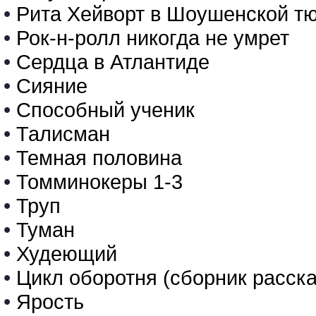
•
Рита Хейворт в Шоушенской т
•
Рок-н-ролл никогда не умрет
•
Сердца в Атлантиде
•
Сияние
•
Способный ученик
•
Талисман
•
Темная половина
•
Томминокеры 1-3
•
Труп
•
Туман
•
Худеющий
•
Цикл оборотня (сборник расска
•
Ярость