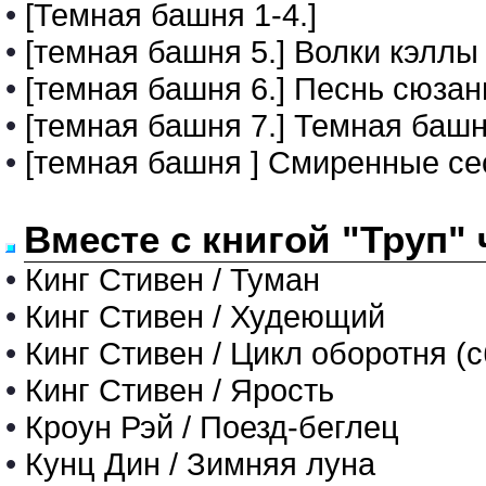
•
[Темная башня 1-4.]
•
[темная башня 5.] Волки кэллы
•
[темная башня 6.] Песнь сюза
•
[темная башня 7.] Темная баш
•
[темная башня ] Смиренные с
Вместе с книгой "Труп"
•
Кинг Стивен / Туман
•
Кинг Стивен / Худеющий
•
Кинг Стивен / Цикл оборотня (
•
Кинг Стивен / Ярость
•
Кроун Рэй / Поезд-беглец
•
Кунц Дин / Зимняя луна