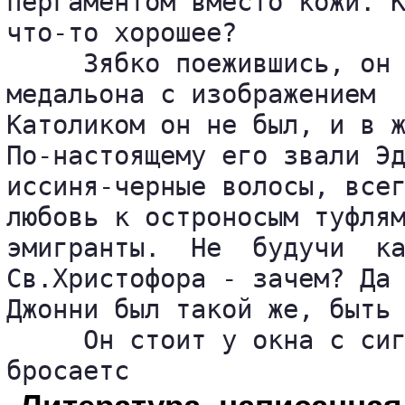
пергаментом вместо кожи. К
что-то хорошее?

     Зябко поежившись, он 
медальона с изображением  
Католиком он не был, и в ж
По-настоящему его звали Эд
иссиня-черные волосы, всег
любовь к остроносым туфлям
эмигранты.  Не  будучи  ка
Св.Христофора - зачем? Да 
Джонни был такой же, быть 
     Он стоит у окна с сиг
бросаетс