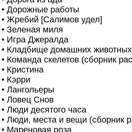
•
Дорожные работы
•
Жребий [Салимов удел]
•
Зеленая миля
•
Игра Джералда
•
Кладбище домашних животных
•
Команда скелетов (сборник ра
•
Кристина
•
Кэрри
•
Лангольеры
•
Ловец Снов
•
Люди десятого часа
•
Люди, места и вещи (сборник 
•
Мареновая роза