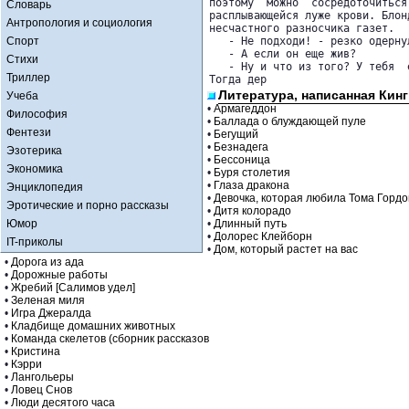
поэтому  можно  сосредоточиться
Словарь
расплывающейся луже крови. Блон
Антропология и социология
несчастного разносчика газет.

Спорт
   - Не подходи! - резко одерну
   - А если он еще жив?

Стихи
   - Ну и что из того? У тебя  
Триллер
Тогда дер
Литература, написанная Кинг
Учеба
•
Армагеддон
Философия
•
Баллада о блуждающей пуле
Фентези
•
Бегущий
•
Безнадега
Эзотерика
•
Бессоница
Экономика
•
Буря столетия
•
Глаза дракона
Энциклопедия
•
Девочка, которая любила Тома Горд
Эротические и порно рассказы
•
Дитя колорадо
Юмор
•
Длинный путь
•
Долорес Клейборн
IT-приколы
•
Дом, который растет на вас
•
Дорога из ада
•
Дорожные работы
•
Жребий [Салимов удел]
•
Зеленая миля
•
Игра Джералда
•
Кладбище домашних животных
•
Команда скелетов (сборник рассказов
•
Кристина
•
Кэрри
•
Лангольеры
•
Ловец Снов
•
Люди десятого часа