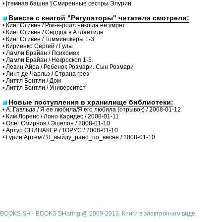
•
[темная башня ] Смиренные сестры Элурии
Вместе с книгой "Регуляторы" читатели смотрели:
•
Кинг Стивен / Рок-н-ролл никогда не умрет
•
Кинг Стивен / Сердца в Атлантиде
•
Кинг Стивен / Томминокеры 1-3
•
Кириенко Сергей / Гулы
•
Ламли Брайан / Психомех
•
Ламли Брайан / Некроскоп 1-5.
•
Левин Айра / Ребенок Розмари. Сын Розмари
•
Линт де Чарльз / Страна грез
•
Литтл Бентли / Дом
•
Литтл Бентли / Университет
Новые поступления в хранилище библиотеки:
•
А. Гавльда / Я ее любила/Я его любила (отрывок) / 2008-01-12
•
Ким Лоренс / Лоно Каридес / 2008-01-11
•
Олег Смирнов / Эшелон / 2008-01-10
•
Артур СПИНАКЕР / ТОРУС / 2008-01-10
•
Гурин Артём / Я_выйду_рано_по_весне / 2008-01-10
BOOKS.SH - BOOKS SHaring @ 2009-2013, Книги в электронном виде.