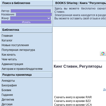
Поиск в библиотеке
BOOKS SHaring :
Книга "Регуляторы
Здесь вы можете бесплатно скачать
Автор:
Стивен.
Название:
Электронная книга находится в разде
Жанр:
Вы можете оставить свой отзыв и обс
Библиотека
Главная
Каталог
Новые поступления
Популярная литература
Как качать
Чем читать
Администрация
Кинг Стивен, Регуляторы
Авторам и правообладателям
Разделы хранилища
Анекдоты
Биография
Д
Боевик
Гадание
Скачать книгу в архиве RAR
Детектив
Скачать книгу в архиве BZ2
Детская
Скачать книгу в архиве UCA