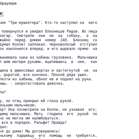
 браузере
е:
чик "Три мушкетера". Кто-то наступил на  него

 повернулся и увидел близнецов Ридов. Их лица

загар.  Смотрели  они  не  на  собаку,  а  на

жайке  перед  домом  номер  240.  Близнец  со

думал Колли) заплакал. Черноволосый  отступил

он наклонился вперед, и его вырвало прямо  на

вынимала сына из кабины грузовика.  Мальчишка

л шею матери руками, вцепившись  в  нее,  как

щина в джинсовых шортах и застегнутой  не  на

, дорогой, все кончено. Плохой дядя ушел.

лезти из кабины, обнял ее и поднял на руки.

ишь, - запротестовала девочка.

и?

у, но отец прикрыл ей глаза рукой.

еньким мальчиком.

ер? Она посмотрела на Колли, не узнавая  его,

щему мальчишке. Мать  гладила  его  рукой  по

но не могла им налюбоваться.

 все в порядке. Ральфи? Правда?

ал:

ня до дома! Мы договорились!

нькому  паршивцу  его  помощь  не  требуется,
