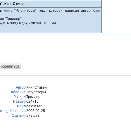
", Кинг Стивен
 книгу "Регуляторы" текст которой написал автор Кинг
ле "Триллер"
удить книгу с другими читателями.
Автор
Кинг Стивен
Название
Регуляторы
Раздел
Триллер
Размер
624715
Файл
bax5n.rar
ата добавления
2003-01-25
Скачали
578 раз