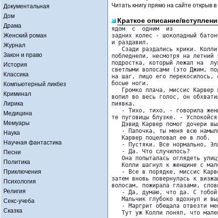
Читать книгу прямо на сайте открыв в
Документальная
Дом
Краткое описание/вступлени
Драма
ядом  с  одним  из

Женский роман
задних колес - шоколадный батон
и раздавил.

Журнал
   Сзади раздались крики. Колли
Закон и право
побледнели, несмотря на летний 
подростка, который лежал на  лу
История
светлыми волосами (это Джим, по
Классика
на шаг, лицо его перекосилось, 
босые ноги.

Компьютерный ликбез
   Громко плача, миссис Карвер 
Криминал
вопил во весь голос, он обхвати
Лирика
пиявка.

   - Тихо, тихо, - говорила жен
Медицина
те пуговицы блузке. - Успокойся
Мемуары
   Дэвид Карвер помог дочери вы
   - Папочка, ты меня всю намыл
Наука
   Карвер поцеловал ее в лоб.

Научная фантастика
   - Пустяки. Все нормально, Элл
   - Да. Что случилось?

Песни
   Она попыталась оглядеть улиц
Политика
   Колли шагнул к женщине с мал
Приключения
   - Все в порядке, миссис Карв
затем вновь повернулась к визжа
Психология
волосам, пожирала глазами, слов
Религия
   - Да, думаю, что да. С тобой
   Мальчик глубоко вдохнул и выд
Секс-учеба
   - Маргрит обещала отвезти ме
Сказка
   Тут уж Колли понял, что мале