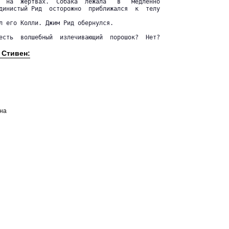
  на  жертвах.  Собака  лежала   в   медленно

динистый Рид  осторожно  приближался  к  телу

л его Колли. Джим Рид обернулся.

есть  волшебный  излечивающий  порошок?  Нет?

 Стивен:
она