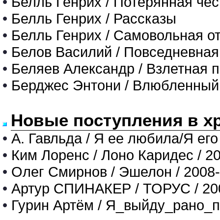
•
Белль Генрих / Потерянная че
•
Белль Генрих / Рассказы
•
Белль Генрих / Самовольная о
•
Белов Василий / Повседневная
•
Беляев Александр / Взлетная 
•
Берджес Энтони / Влюбленный
Новые поступления в х
•
А. Гавльда / Я ее любила/Я его
•
Ким Лоренс / Лоно Каридес / 2
•
Олег Смирнов / Эшелон / 2008
•
Артур СПИНАКЕР / ТОРУС / 20
•
Гурин Артём / Я_выйду_рано_п