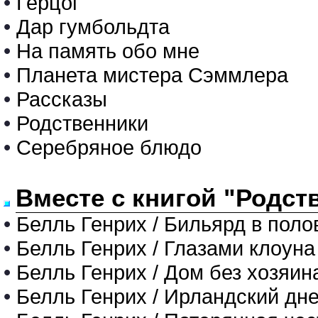
•
Герцог
•
Дар гумбольдта
•
На память обо мне
•
Планета мистера Сэммлера
•
Рассказы
•
Родственники
•
Серебряное блюдо
Вместе с книгой "Родст
•
Белль Генрих / Бильярд в поло
•
Белль Генрих / Глазами клоуна
•
Белль Генрих / Дом без хозяин
•
Белль Генрих / Ирландский дн