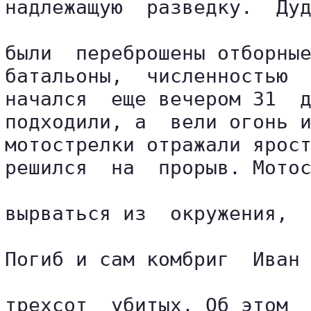
надлежащую  разведку.  Дуд
были  переброшены отборные
батальоны,  численностью  
начался  еще вечером 31  д
подходили, а  вели огонь и
мотострелки отражали ярост
решился  на  прорыв. Мотос
вырваться из  окружения,  
Погиб и сам комбриг  Иван 
трехсот  убитых. Об этом  