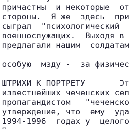
причастны  и некоторые  от
стороны.  Я же  здесь  при
сыграл  "психологический  
военнослужащих.  Выходя в 
предлагали нашим  солдатам
особую  мзду -  за физичес
ШТРИХИ К ПОРТРЕТУ       Эт
известнейших чеченских сеп
пропагандистом   "чеченско
утверждение, что  ему  уда
1994-1996  годах у  целого