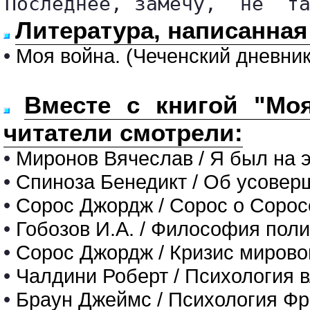
Последнее, замечу,  не  т
Литература, написанная
•
Моя война. (Чеченский дневник
Вместе с книгой "Моя
читатели смотрели:
•
Миронов Вячеслав / Я был на э
•
Спиноза Бенедикт / Об усовер
•
Сорос Джордж / Сорос о Соро
•
Гобозов И.А. / Философия поли
•
Сорос Джордж / Кризис мирово
•
Чалдини Роберт / Психология 
•
Браун Джеймс / Психология Ф