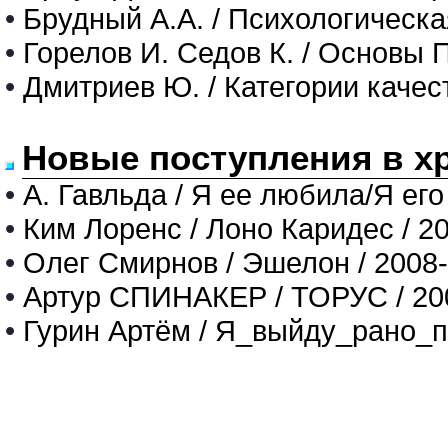
•
Брудный А.А. / Психологическа
•
Горелов И. Седов К. / Основы 
•
Дмитриев Ю. / Категории качес
Новые поступления в х
•
А. Гавльда / Я ее любила/Я его
•
Ким Лоренс / Лоно Каридес / 2
•
Олег Смирнов / Эшелон / 2008
•
Артур СПИНАКЕР / ТОРУС / 20
•
Гурин Артём / Я_выйду_рано_п