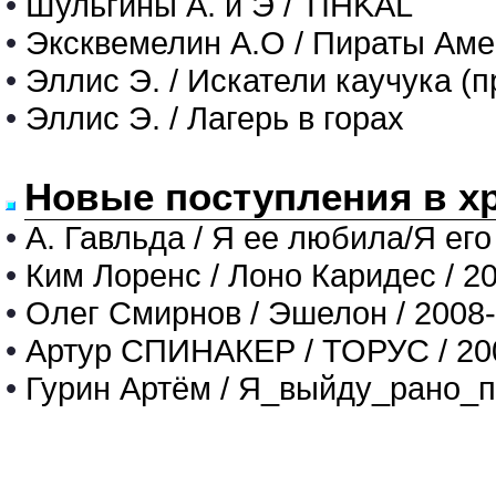
•
Шульгины А. и Э / TIHKAL
•
Эксквемелин А.О / Пираты Аме
•
Эллис Э. / Искатели каучука (
•
Эллис Э. / Лагерь в горах
Новые поступления в х
•
А. Гавльда / Я ее любила/Я его
•
Ким Лоренс / Лоно Каридес / 2
•
Олег Смирнов / Эшелон / 2008
•
Артур СПИНАКЕР / ТОРУС / 20
•
Гурин Артём / Я_выйду_рано_п