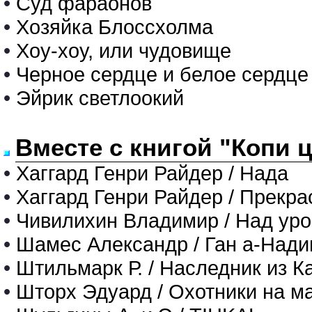
•
Суд фараонов
•
Хозяйка Блоссхолма
•
Хоу-хоу, или чудовище
•
Черное сердце и белое сердце
•
Эйрик светлоокий
Вместе с книгой "Копи 
•
Хаггард Генри Райдер / Нада
•
Хаггард Генри Райдер / Прекр
•
Чивилихин Владимир / Над ур
•
Шамес Александр / Ган а-Нади
•
Штильмарк Р. / Наследник из К
•
Шторх Эдуард / Охотники на м