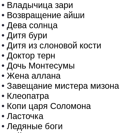
•
Владычица зари
•
Возвращение айши
•
Дева солнца
•
Дитя бури
•
Дитя из слоновой кости
•
Доктор терн
•
Дочь Монтесумы
•
Жена аллана
•
Завещание мистера мизона
•
Клеопатра
•
Копи царя Соломона
•
Ласточка
•
Ледяные боги