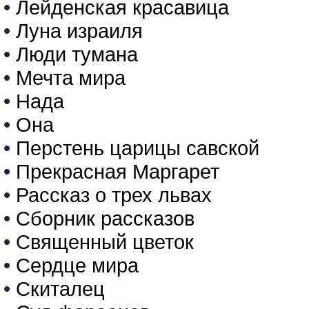
•
Лейденская красавица
•
Луна израиля
•
Люди тумана
•
Мечта мира
•
Нада
•
Она
•
Перстень царицы савской
•
Прекрасная Маргарет
•
Рассказ о трех львах
•
Сборник рассказов
•
Священный цветок
•
Сердце мира
•
Скиталец