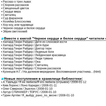
•
Рассказ о трех львах
•
Сборник рассказов
•
Священный цветок
•
Сердце мира
•
Скиталец
•
Суд фараонов
•
Хозяйка Блоссхолма
•
Хоу-хоу, или чудовище
•
Черное сердце и белое сердце
•
Эйрик светлоокий
Вместе с книгой "Черное сердце и белое сердце" читатели
•
Хаггард Генри Райдер / Дитя из слоновой кости
•
Хаггард Генри Райдер / Дитя бури
•
Хаггард Генри Райдер / Доктор терн
•
Хаггард Генри Райдер / Ледяные боги
•
Хаггард Генри Райдер / Лейденская красавица
•
Хаггард Генри Райдер / Люди тумана
•
Хаггард Генри Райдер / Она
•
Хаггард Генри Райдер / Скиталец
•
Хаггард Генри Райдер / Сборник рассказов
•
Кузнецов Н.Г. / На далеком меридиане: Воспоминания участника... (html)
Новые поступления в хранилище библиотеки:
•
А. Гавльда / Я ее любила/Я его любила (отрывок) / 2008-01-12
•
Ким Лоренс / Лоно Каридес / 2008-01-11
•
Олег Смирнов / Эшелон / 2008-01-10
•
Артур СПИНАКЕР / ТОРУС / 2008-01-10
•
Гурин Артём / Я_выйду_рано_по_весне / 2008-01-10