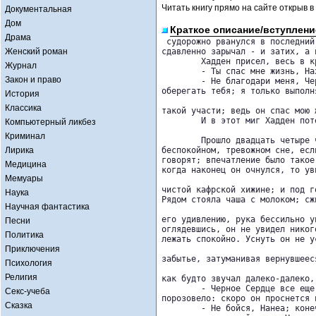
Читать книгу прямо на сайте открыв в
Документальная
Дом
Краткое описание/вступлени
Драма
 судорожно рванулся в последний 
Женский роман
сдавленно зарычал - и затих, а 
	Хадден присел, весь в крови.

Журнал
	- Ты спас мне жизнь, Нахун, - тихо проговорил он. - Спасибо.

Закон и право
	- Не благодари меня, Черное Сердце, - ответил зулус. - Король повелел 

оберегать тебя; я только выполн
История
Классика
такой участи; ведь он спас мою 
	И в этот миг Хадден потерял сознание.

Компьютерный ликбез
Криминал
	Прошло двадцать четыре часа; все это время Хадден как будто провел в 

Лирика
беспокойном, тревожном сне, есл
говорят; впечатление было такое
Медицина
когда наконец он очнулся, то ув
Мемуары
чистой кафрской хижине; и под г
Наука
Рядом стояла чаша с молоком; сж
Научная фантастика
его удивлению, рука бессильно у
Песни
оглядевшись, он не увидел никог
Политика
лежать спокойно. Уснуть он не у
Приключения
забытье, затуманивая вернувшеес
Психология
Религия
как будто звучал далеко-далеко,
	- Черное Сердце все еще спит, - проговорил голос, - но его лицо чуть 

Секс-учеба
порозовело: скоро он проснется 
Сказка
	- Не бойся, Нанеа; конечно, он проснется, не такие уж опасные у него раны, 
