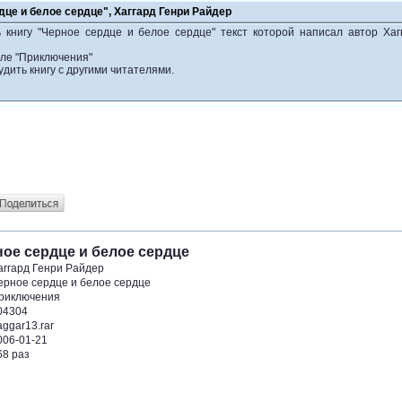
дце и белое сердце", Хаггард Генри Райдер
 книгу "Черное сердце и белое сердце" текст которой написал автор Хаг
еле "Приключения"
удить книгу с другими читателями.
ное сердце и белое сердце
аггард Генри Райдер
ерное сердце и белое сердце
риключения
04304
aggar13.rar
006-01-21
68 раз