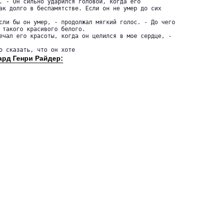
. - Он сильно ударился головой, когда его 

ак долго в беспамятстве. Если он не умер до сих 

 такого красивого белого.

но сказать, что он хоте
ард Генри Райдер: