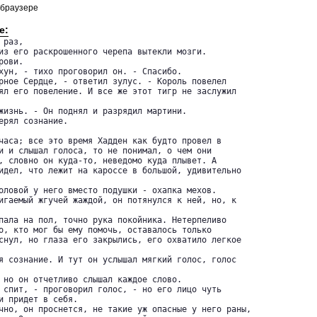
 браузере
е:
раз, 

из его раскрошенного черепа вытекли мозги.

ял его повеление. И все же этот тигр не заслужил

жизнь. - Он поднял и разрядил мартини.

и и слышал голоса, то не понимал, о чем они 

, словно он куда-то, неведомо куда плывет. А 

идел, что лежит на кароссе в большой, удивительно

оловой у него вместо подушки - охапка мехов. 

игаемый жгучей жаждой, он потянулся к ней, но, к

пала на пол, точно рука покойника. Нетерпеливо 

о, кто мог бы ему помочь, оставалось только 

снул, но глаза его закрылись, его охватило легкое

я сознание. И тут он услышал мягкий голос, голос

 но он отчетливо слышал каждое слово.

и придет в себя.
