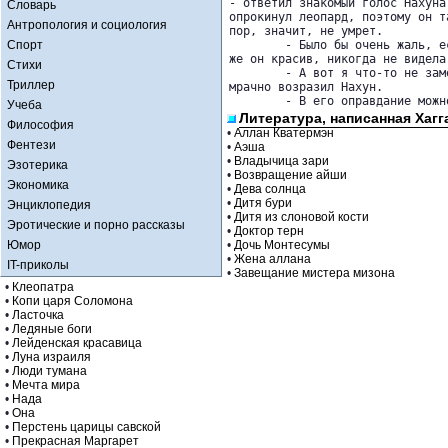
- ответил знакомый голос Нахуна
Словарь
опрокинул леопард, поэтому он т
Антропология и социология
пор, значит, не умрет.

Спорт
	- Было бы очень жаль, если бы он умер, - продолжал мягкий голос. - До чего 

же он красив, никогда не видела
Стихи
	- А вот я что-то не замечал его красоты, когда он целился в мое сердце, - 

Триллер
мрачно возразил Нахун.

	- В его оправдание мож
Учеба
Литература, написанная Хагг
Философия
•
Аллан Кватермэн
Фентези
•
Аэша
•
Владычица зари
Эзотерика
•
Возвращение айши
Экономика
•
Дева солнца
•
Дитя бури
Энциклопедия
•
Дитя из слоновой кости
Эротические и порно рассказы
•
Доктор терн
Юмор
•
Дочь Монтесумы
•
Жена аллана
IT-приколы
•
Завещание мистера мизона
•
Клеопатра
•
Копи царя Соломона
•
Ласточка
•
Ледяные боги
•
Лейденская красавица
•
Луна израиля
•
Люди тумана
•
Мечта мира
•
Нада
•
Она
•
Перстень царицы савской
•
Прекрасная Маргарет