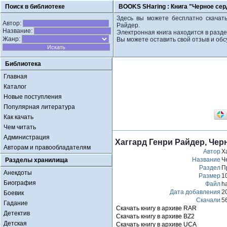
Поиск в библиотеке
BOOKS SHaring :
Книга "Черное сер
Здесь вы можете бесплатно скачать
Автор:
Райдер.
Название:
Электронная книга находится в разд
Жанр:
Вы можете оставить свой отзыв и обс
Библиотека
Главная
Каталог
Новые поступления
Популярная литература
Как качать
Чем читать
Администрация
Хаггард Генри Райдер, Чер
Авторам и правообладателям
Автор
Х
Название
Ч
Разделы хранилища
Раздел
П
Анекдоты
Размер
1
Биография
Файл
h
Дата добавления
2
Боевик
Скачали
5
Гадание
Скачать книгу в архиве RAR
Детектив
Скачать книгу в архиве BZ2
Детская
Скачать книгу в архиве UCA