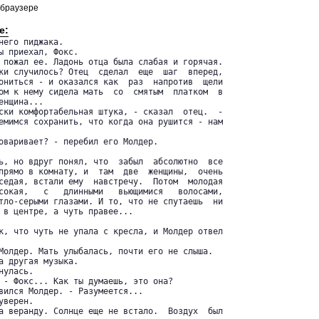
 браузере
е:
него пиджака.

ы приехал, Фокс.

 пожал ее. Ладонь отца была слабая и горячая.

ки случилось? Отец  сделал  еще  шаг  вперед,

ониться - и оказался как  раз  напротив  щели

ом к нему сидела мать  со  смятым  платком  в

нщина...

ски комфортабельная штука, - сказал  отец.  -

емимся сохранить, что когда она рушится - нам

оваривает? - перебил его Молдер.

ь, но вдруг понял, что  забыл  абсолютно  все

прямо в комнату, и  там  две  женщины,  очень

седая, встали ему  навстречу.  Потом  молодая

сокая,   с   длинными   вьющимися   волосами,

тло-серыми глазами. И то, что не спутаешь  ни

 в центре, а чуть правее...

к, что чуть не упала с кресла, и Молдер отвел

Молдер. Мать улыбалась, почти его не слыша.

а другая музыка.

улась.

 - Фокс... Как ты думаешь, это она?

вился Молдер. - Разумеется...

верен.

а веранду. Солнце еще не встало.  Воздух  был
