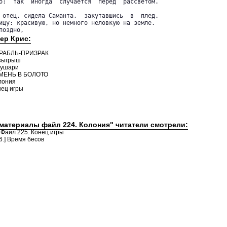
о:  так  иногда  случается  перед  рассветом.

 отец, сидела Саманта,  закутавшись  в  плед.

ицу: красивую, но немного неловкую на земле.

поздно,
ер Крис:
ОРАБЛЬ-ПРИЗРАК
озыгрыш
лушари
АМЕНЬ В БОЛОТО
лония
нец игры
 материалы файл 224. Колония" читатели смотрели:
 Файл 225. Конец игры
6.] Время бесов