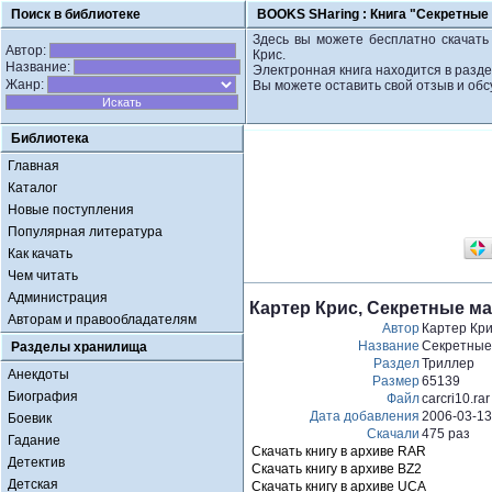
Поиск в библиотеке
BOOKS SHaring :
Книга "Секретные
Здесь вы можете бесплатно скачать
Автор:
Крис.
Название:
Электронная книга находится в разде
Жанр:
Вы можете оставить свой отзыв и обс
Библиотека
Главная
Каталог
Новые поступления
Популярная литература
Как качать
Чем читать
Администрация
Картер Крис, Секретные м
Авторам и правообладателям
Автор
Картер Кр
Название
Секретные
Разделы хранилища
Раздел
Триллер
Анекдоты
Размер
65139
Биография
Файл
carcri10.rar
Дата добавления
2006-03-13
Боевик
Скачали
475 раз
Гадание
Скачать книгу в архиве RAR
Детектив
Скачать книгу в архиве BZ2
Детская
Скачать книгу в архиве UCA