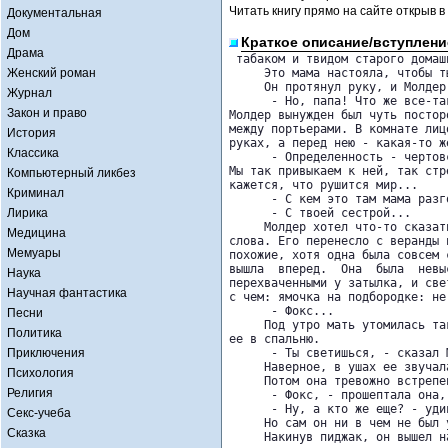
Читать книгу прямо на сайте открыв в
Документальная
Дом
Краткое описание/вступлени
Драма
 табаком и твидом старого домаш
Женский роман
     Это мама настояла, чтобы т
     Он протянул руку, и Молдер
Журнал
      - Но, папа! Что же все-та
Закон и право
Молдер вынужден был чуть постор
между портьерами. В комнате лиц
История
руках, а перед нею - какая-то же
Классика
      - Определенность - чертов
Мы так привыкаем к ней, так стр
Компьютерный ликбез
кажется, что рушится мир...

Криминал
      - С кем это там мама разг
Лирика
      - С твоей сестрой...

     Молдер хотел что-то сказат
Медицина
слова. Его перенесло с веранды 
Мемуары
похожие, хотя одна была совсем 
вышла  вперед.  Она  была  невы
Наука
перехваченными у затылка, и све
Научная фантастика
с чем: ямочка на подбородке: не
      - Фокс...

Песни
     Под утро мать утомилась та
Политика
ее в спальню.

Приключения
      - Ты светишься, - сказал 
     Наверное, в ушах ее звучал
Психология
     Потом она тревожно встрепен
Религия
      - Фокс, - прошептала она,
      - Ну, а кто же еще? - уди
Секс-учеба
     Но сам он ни в чем не был у
Сказка
     Накинув пиджак, он вышел н