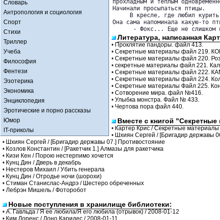
прохладным и теплым одновременн
Словарь
Начинали просыпаться птицы.

Антропология и социология
     В кресле, где любил курить
Спорт
Она сама напоминала какую-то пт
      - Фокс... Еще не слишком 
Стихи
Литература, написанная Карт
Триллер
•
Проклятие пандоры. файл 413.
Учеба
•
Секретные материалы файл 219. К
•
Секретные материалы файл 220. Р
Философия
•
секретные материалы файл 221. Ка
Фентези
•
Секретные материалы файл 222. К
•
Секретные материалы файл 224. Ко
Эзотерика
•
Секретные материалы Файл 225. Ко
Экономика
•
Сотворение мира. файл №416.
•
Улыбка монстра. Файл № 433.
Энциклопедия
•
Чертова пора файл 440.
Эротические и порно рассказы
Юмор
Вместе с книгой "Секретные
•
Картер Крис / Секретные материалы
IT-приколы
•
Шхиян Сергей / [Бригадир державы 0
•
Шхиян Сергей / [Бригадир державы 07.] Противостояние
•
Козлов Константин / [Ракетчик 1.] Алмазы для ракетчика
•
Кизи Кен / Порою нестерпимо хочется
•
Кунц Дин / Дверь в декабрь
•
Нестеров Михаил / Убить генерала
•
Кунц Дин / Отродье ночи (шорохи)
•
Стиман Станислас-Андрэ / Шестеро обреченных
•
Лебрэн Мишель / Фоторобот
Новые поступления в хранилище библиотеки:
•
А. Гавльда / Я ее любила/Я его любила (отрывок) / 2008-01-12
•
Ким Лоренс / Лоно Каридес / 2008-01-11