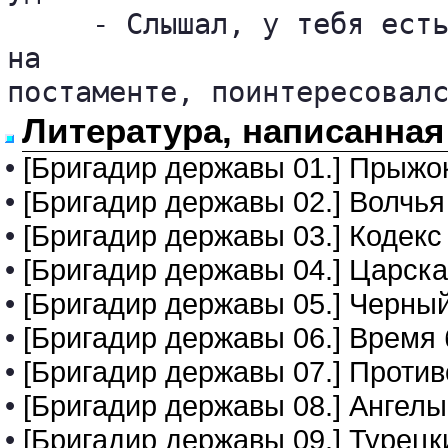
     - Слышал, у тебя есть
на 

постаменте, поинтересовал
Литература, написанная
•
[Бригадир державы 01.] Прыжо
•
[Бригадир державы 02.] Волчья
•
[Бригадир державы 03.] Кодекс
•
[Бригадир державы 04.] Царск
•
[Бригадир державы 05.] Черны
•
[Бригадир державы 06.] Время
•
[Бригадир державы 07.] Проти
•
[Бригадир державы 08.] Ангелы
•
[Бригадир державы 09.] Турецк