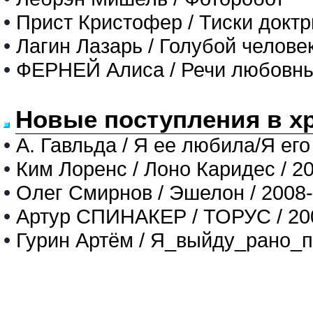
•
Прист Кристофер / Тиски докт
•
Лагин Лазарь / Голубой челове
•
ФЕРНЕЙ Алиса / Речи любовн
Новые поступления в х
•
А. Гавльда / Я ее любила/Я его
•
Ким Лоренс / Лоно Каридес / 2
•
Олег Смирнов / Эшелон / 2008
•
Артур СПИНАКЕР / ТОРУС / 20
•
Гурин Артём / Я_выйду_рано_п