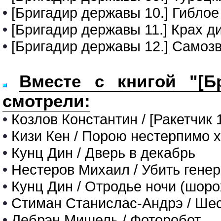
•
[Бригадир державы 10.] Гиблое
•
[Бригадир державы 11.] Крах д
•
[Бригадир державы 12.] Самоз
Вместе с книгой "[Б
смотрели:
•
Козлов Константин / [Ракетчик 
•
Кизи Кен / Порою нестерпимо 
•
Кунц Дин / Дверь в декабрь
•
Нестеров Михаил / Убить гене
•
Кунц Дин / Отродье ночи (шоро
•
Стиман Станислас-Андрэ / Ше
•
Лебрэн Мишель / Фоторобот