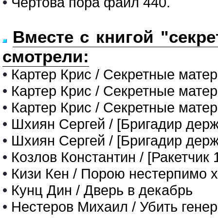
•
Чертова пора файл 440.
Вместе с книгой "секр
смотрели:
•
Картер Крис / Секретные мат
•
Картер Крис / Секретные мате
•
Картер Крис / Секретные мате
•
Шхиян Сергей / [Бригадир держ
•
Шхиян Сергей / [Бригадир дер
•
Козлов Константин / [Ракетчик 
•
Кизи Кен / Порою нестерпимо 
•
Кунц Дин / Дверь в декабрь
•
Нестеров Михаил / Убить гене