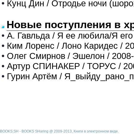
•
Кунц Дин / Отродье ночи (шоро
Новые поступления в х
•
А. Гавльда / Я ее любила/Я его
•
Ким Лоренс / Лоно Каридес / 2
•
Олег Смирнов / Эшелон / 2008
•
Артур СПИНАКЕР / ТОРУС / 20
•
Гурин Артём / Я_выйду_рано_п
BOOKS.SH - BOOKS SHaring @ 2009-2013, Книги в электронном виде.