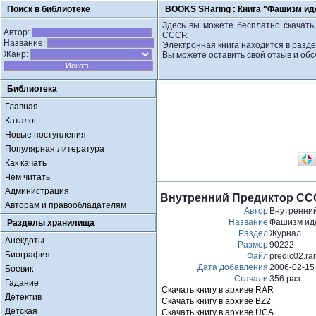
Поиск в библиотеке
BOOKS SHaring :
Книга "Фашизм ид
Здесь вы можете бесплатно скачать
Автор:
СССР.
Название:
Электронная книга находится в разд
Жанр:
Вы можете оставить свой отзыв и обс
Библиотека
Главная
Каталог
Новые поступления
Популярная литература
Как качать
Чем читать
Администрация
Внутренний Предиктор ССС
Авторам и правообладателям
Автор
Внутренни
Название
Фашизм идё
Разделы хранилища
Раздел
Журнал
Анекдоты
Размер
90222
Биография
Файл
predic02.rar
Дата добавления
2006-02-15
Боевик
Скачали
356 раз
Гадание
Скачать книгу в архиве RAR
Детектив
Скачать книгу в архиве BZ2
Детская
Скачать книгу в архиве UCA