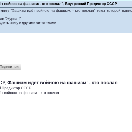
ёт войною на фашизм: - кто послал", Внутренний Предиктор СССР
 книгу "Фашизм идёт войною на фашизм: - кто послал" текст которой напи
еле "Журнал"
удить книгу с другими читателями.
Р, Фашизм идёт войною на фашизм: - кто послал
й Предиктор СССР
т войною на фашизм: - кто послал