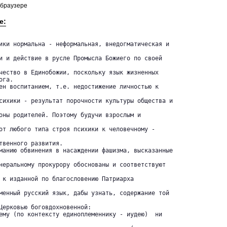
 браузере
е:
ики нормальна - неформальная, внедогматическая и

и и действие в русле Промысла Божиего по своей

чество в Единобожии, поскольку язык жизненных 

га.

ен воспитанием, т.е. недостижение личностью к

сихики - результат порочности культуры общества и

оны родителей. Поэтому будучи взрослым и

от любого типа строя психики к человечному -

твенного развития.

манию обвинения в насаждении фашизма, высказанные

неральному прокурору обоснованы и соответствуют

 к изданной по благословению Патриарха

менный русский язык, дабы узнать, содержание той

Церковью боговдохновенной:

ему (по контексту единоплеменнику - иудею)  ни
