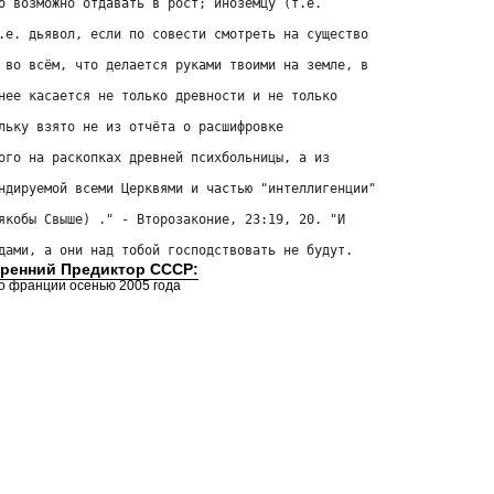
о возможно отдавать в рост; иноземцу (т.е.

.е. дьявол, если по совести смотреть на существо

 во всём, что делается руками твоими на земле, в

нее касается не только древности и не только

льку взято не из отчёта о расшифровке

ого на раскопках древней психбольницы, а из

ндируемой всеми Церквями и частью "интеллигенции"

якобы Свыше) ." - Второзаконие, 23:19, 20. "И

дами, а они над тобой господствовать не будут.
тренний Предиктор СССР:
во франции осенью 2005 года