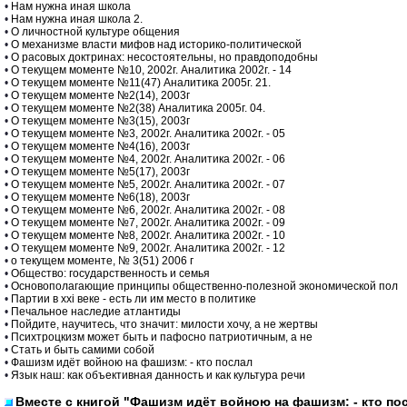
•
Нам нужна иная школа
•
Нам нужна иная школа 2.
•
О личностной культуре общения
•
О механизме власти мифов над историко-политической
•
О расовых доктринах: несостоятельны, но правдоподобны
•
О текущем моменте №10, 2002г. Аналитика 2002г. - 14
•
О текущем моменте №11(47) Аналитика 2005г. 21.
•
О текущем моменте №2(14), 2003г
•
О текущем моменте №2(38) Аналитика 2005г. 04.
•
О текущем моменте №3(15), 2003г
•
О текущем моменте №3, 2002г. Аналитика 2002г. - 05
•
О текущем моменте №4(16), 2003г
•
О текущем моменте №4, 2002г. Аналитика 2002г. - 06
•
О текущем моменте №5(17), 2003г
•
О текущем моменте №5, 2002г. Аналитика 2002г. - 07
•
О текущем моменте №6(18), 2003г
•
О текущем моменте №6, 2002г. Аналитика 2002г. - 08
•
О текущем моменте №7, 2002г. Аналитика 2002г. - 09
•
О текущем моменте №8, 2002г. Аналитика 2002г. - 10
•
О текущем моменте №9, 2002г. Аналитика 2002г. - 12
•
о текущем моменте, № 3(51) 2006 г
•
Общество: государственность и семья
•
Основополагающие принципы общественно-полезной экономической пол
•
Партии в xxi веке - есть ли им место в политике
•
Печальное наследие атлантиды
•
Пойдите, научитесь, что значит: милости хочу, а не жертвы
•
Психтроцкизм может быть и пафосно патриотичным, а не
•
Стать и быть самими собой
•
Фашизм идёт войною на фашизм: - кто послал
•
Язык наш: как объективная данность и как культура речи
Вместе с книгой "Фашизм идёт войною на фашизм: - кто по