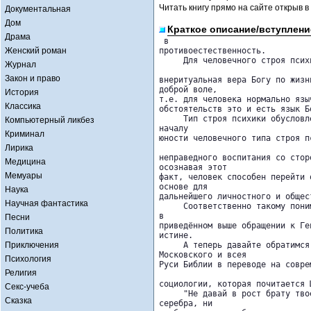
Читать книгу прямо на сайте открыв в
Документальная
Дом
Краткое описание/вступлени
Драма
 в 

Женский роман
противоестественность.

     Для человечного строя псих
Журнал
Закон и право
внеритуальная вера Богу по жизн
доброй воле, 

История
т.е. для человека нормально язы
Классика
обстоятельств это и есть язык Бо
     Тип строя психики обусловл
Компьютерный ликбез
началу 

Криминал
юности человечного типа строя п
Лирика
неправедного воспитания со стор
Медицина
осознавая этот 

Мемуары
факт, человек способен перейти 
основе для 

Наука
дальнейшего личностного и общес
Научная фантастика
     Соответственно такому пони
в 

Песни
приведённом выше обращении к Ге
Политика
истине.

Приключения
     А теперь давайте обратимся
Московского и всея 

Психология
Руси Библии в переводе на совре
Религия
социологии, которая почитается 
Секс-учеба
     "Не давай в рост брату тво
Сказка
серебра, ни 
