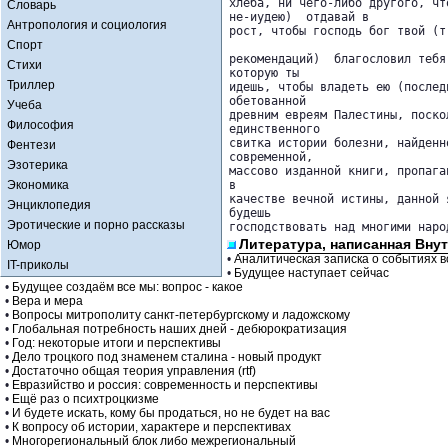
хлеба, ни чего-либо другого, чт
Словарь
не-иудею)  отдавай в 

Антропология и социология
рост, чтобы господь бог твой (т
Спорт
рекомендаций)  благословил тебя
Стихи
которую ты 

Триллер
идешь, чтобы владеть ею (послед
обетованной 

Учеба
древним евреям Палестины, поско
Философия
единственного 

свитка истории болезни, найденн
Фентези
современной, 

Эзотерика
массово изданной книги, пропага
Экономика
в 

качестве вечной истины, данной 
Энциклопедия
будешь 

Эротические и порно рассказы
господствовать над многими наро
Литература, написанная Вну
Юмор
•
Аналитическая записка о событиях 
IT-приколы
•
Будущее наступает сейчас
•
Будущее создаём все мы: вопрос - какое
•
Вера и мера
•
Вопросы митрополиту санкт-петербургскому и ладожскому
•
Глобальная потребность наших дней - дебюрократизация
•
Год: некоторые итоги и перспективы
•
Дело троцкого под знаменем сталина - новый продукт
•
Достаточно общая теория управления (rtf)
•
Евразийство и россия: современность и перспективы
•
Ещё раз о психтроцкизме
•
И будете искать, кому бы продаться, но не будет на вас
•
К вопросу об истории, характере и перспективах
•
Многорегиональный блок либо межрегиональный